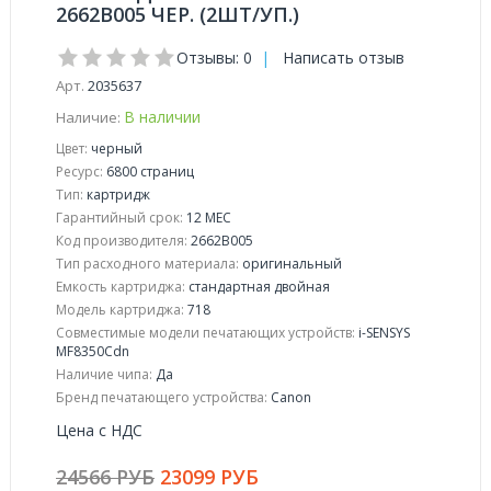
2662B005 ЧЕР. (2ШТ/УП.)
Отзывы: 0
|
Написать отзыв
Арт.
2035637
В наличии
Наличие:
Цвет:
черный
Ресурс:
6800 страниц
Тип:
картридж
Гарантийный срок:
12 МЕС
Код производителя:
2662B005
Тип расходного материала:
оригинальный
Емкость картриджа:
стандартная двойная
Модель картриджа:
718
Совместимые модели печатающих устройств:
i-SENSYS
MF8350Cdn
Наличие чипа:
Да
Бренд печатающего устройства:
Canon
Цена с НДС
24566 РУБ
23099 РУБ