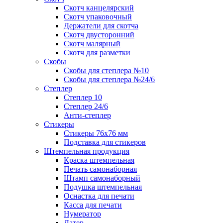
Скотч канцелярский
Скотч упаковочный
Держатели для скотча
Скотч двусторонний
Скотч малярный
Скотч для разметки
Скобы
Скобы для степлера №10
Скобы для степлера №24/6
Степлер
Степлер 10
Степлер 24/6
Анти-степлер
Стикеры
Стикеры 76x76 мм
Подставка для стикеров
Штемпельная продукция
Краска штемпельная
Печать самонаборная
Штамп самонаборный
Подушка штемпельная
Оснастка для печати
Касса для печати
Нумератор
Датер