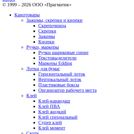
© 1999 – 2026 ООО «Прагматик»
Канцтовары
Зажимы, скрепки и кнопки
Скрепочница
Скрепки
Зажимы
Кнопки
Ручки, маркеры
Ручки шариковые синие
Текстовыделители
Маркеры Edding
Лотки для бумаг
Горизонтальный лоток
Вертикальный лоток
Пластиковые боксы
Организатор рабочего места
Клей
Клей-карандаш
Клей ПВА
Клей жидкий
Клей специальный
Супер клей
Клей момент
Скотч