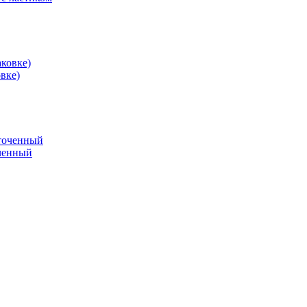
вке)
оченный