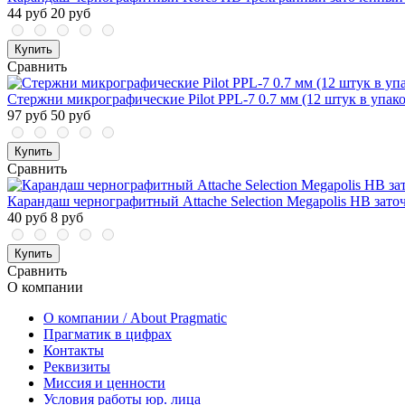
44 руб
20 руб
Купить
Сравнить
Стержни микрографические Pilot PPL-7 0.7 мм (12 штук в упако
97 руб
50 руб
Купить
Сравнить
Карандаш чернографитный Attache Selection Megapolis HB зат
40 руб
8 руб
Купить
Сравнить
О компании
О компании / About Pragmatic
Прагматик в цифрах
Контакты
Реквизиты
Миссия и ценности
Условия работы юр. лица