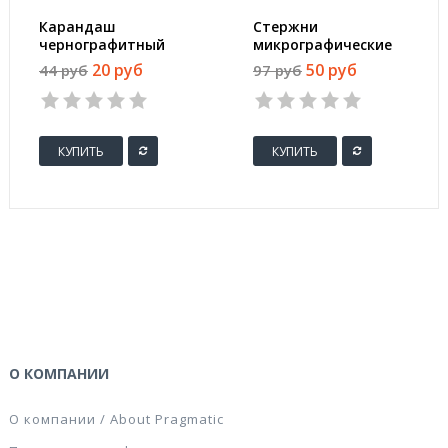
Карандаш
Стержни
чернографитный
микрографические
Kores HB
Pilot PPL-7 0.7 мм (12
20 руб
50 руб
44 руб
97 руб
трехгранный
штук в упаковке)
заточенный с
ластиком
КУПИТЬ
КУПИТЬ
О КОМПАНИИ
О компании / About Pragmatic