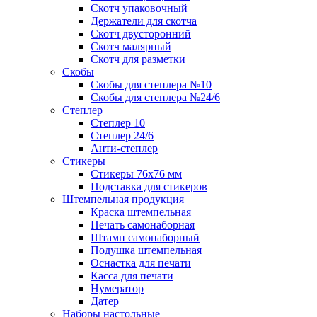
Скотч упаковочный
Держатели для скотча
Скотч двусторонний
Скотч малярный
Скотч для разметки
Скобы
Скобы для степлера №10
Скобы для степлера №24/6
Степлер
Степлер 10
Степлер 24/6
Анти-степлер
Стикеры
Стикеры 76x76 мм
Подставка для стикеров
Штемпельная продукция
Краска штемпельная
Печать самонаборная
Штамп самонаборный
Подушка штемпельная
Оснастка для печати
Касса для печати
Нумератор
Датер
Наборы настольные