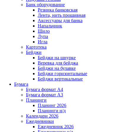
Банк оборудование
Резинка банковская
Лента, нить прошивная
Аксессуары для банка
Напальчник
Шило
Лупа
Игла
Картотека
Бейджи
Бейджи на шнурке
Веревка для бейджа
Бейджи на булавке
Бейджи горизонтальные
Бейджи вертикальные
Бумага
Бумага формат А4
Бумага формат А3
Планинги
Планинг 2026
Планинги н/д
Календари 2026
Ежедневники
Ежедневник 2026
Ежедневники н/д