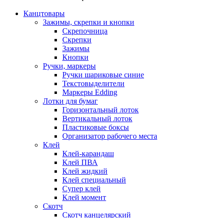
Канцтовары
Зажимы, скрепки и кнопки
Скрепочница
Скрепки
Зажимы
Кнопки
Ручки, маркеры
Ручки шариковые синие
Текстовыделители
Маркеры Edding
Лотки для бумаг
Горизонтальный лоток
Вертикальный лоток
Пластиковые боксы
Организатор рабочего места
Клей
Клей-карандаш
Клей ПВА
Клей жидкий
Клей специальный
Супер клей
Клей момент
Скотч
Скотч канцелярский