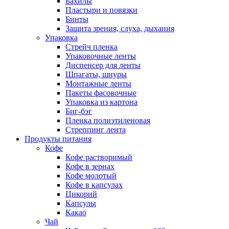
Бахилы
Пластыри и повязки
Бинты
Защита зрения, слуха, дыхания
Упаковка
Стрейч пленка
Упаковочные ленты
Диспенсер для ленты
Шпагаты, шнуры
Монтажные ленты
Пакеты фасовочные
Упаковка из картона
Биг-бэг
Пленка полиэтиленовая
Стреппинг лента
Продукты питания
Кофе
Кофе растворимый
Кофе в зернах
Кофе молотый
Кофе в капсулах
Цикорий
Капсулы
Какао
Чай