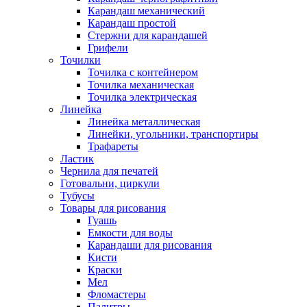
Карандаш механический
Карандаш простой
Стержни для карандашей
Грифели
Точилки
Точилка с контейнером
Точилка механическая
Точилка электрическая
Линейка
Линейка металлическая
Линейки, угольники, транспортиры
Трафареты
Ластик
Чернила для печатей
Готовальни, циркули
Тубусы
Товары для рисования
Гуашь
Емкости для воды
Карандаши для рисования
Кисти
Краски
Мел
Фломастеры
Палитры