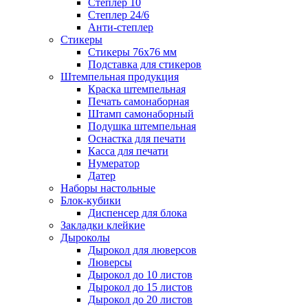
Степлер 10
Степлер 24/6
Анти-степлер
Стикеры
Стикеры 76x76 мм
Подставка для стикеров
Штемпельная продукция
Краска штемпельная
Печать самонаборная
Штамп самонаборный
Подушка штемпельная
Оснастка для печати
Касса для печати
Нумератор
Датер
Наборы настольные
Блок-кубики
Диспенсер для блока
Закладки клейкие
Дыроколы
Дырокол для люверсов
Люверсы
Дырокол до 10 листов
Дырокол до 15 листов
Дырокол до 20 листов