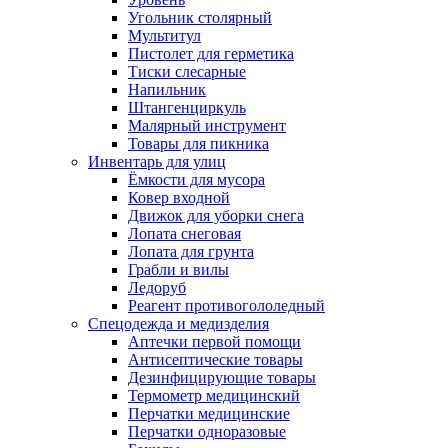
Угольник столярный
Мультитул
Пистолет для герметика
Тиски слесарные
Напильник
Штангенциркуль
Малярный инструмент
Товары для пикника
Инвентарь для улиц
Ёмкости для мусора
Ковер входной
Движок для уборки снега
Лопата снеговая
Лопата для грунта
Грабли и вилы
Ледоруб
Реагент противогололедный
Спецодежда и медизделия
Аптечки первой помощи
Антисептические товары
Дезинфицирующие товары
Термометр медицинский
Перчатки медицинские
Перчатки одноразовые