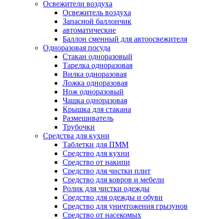
Освежители воздуха
Освежитель воздуха
Запасной баллончик
автоматические
Баллон сменный для автоосвежителя
Одноразовая посуда
Стакан одноразовый
Тарелка одноразовая
Вилка одноразовая
Ложка одноразовая
Нож одноразовый
Чашка одноразовая
Крышка для стакана
Размешиватель
Трубочки
Средства для кухни
Таблетки для ПММ
Средство для кухни
Средство от накипи
Средство для чистки плит
Средство для ковров и мебели
Ролик для чистки одежды
Средство для одежды и обуви
Средство для уничтожения грызунов
Средство от насекомых