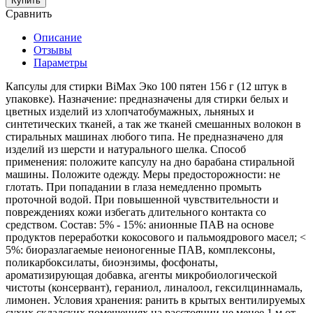
Купить
Сравнить
Описание
Отзывы
Параметры
Капсулы для стирки BiMax Эко 100 пятен 156 г (12 штук в
упаковке). Назначение: предназначены для стирки белых и
цветных изделий из хлопчатобумажных, льняных и
синтетических тканей, а так же тканей смешанных волокон в
стиральных машинах любого типа. Не предназначено для
изделий из шерсти и натурального шелка. Способ
применения: положите капсулу на дно барабана стиральной
машины. Положите одежду. Меры предосторожности: не
глотать. При попадании в глаза немедленно промыть
проточной водой. При повышенной чувствительности и
повреждениях кожи избегать длительного контакта со
средством. Состав: 5% - 15%: анионные ПАВ на основе
продуктов переработки кокосового и пальмоядрового масел; <
5%: биоразлагаемые неионогенные ПАВ, комплексоны,
поликарбоксилаты, биоэнзимы, фосфонаты,
ароматизирующая добавка, агенты микробиологической
чистоты (консервант), гераниол, линалоол, гексилциннамаль,
лимонен. Условия хранения: ранить в крытых вентилируемых
сухих складских помещениях на расстоянии не менее 1 м от