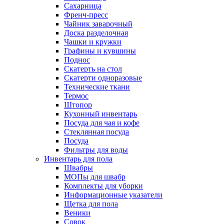
Сахарница
Френч-пресс
Чайник заварочный
Доска разделочная
Чашки и кружки
Графины и кувшины
Поднос
Скатерть на стол
Скатерти одноразовые
Технические ткани
Термос
Штопор
Кухонный инвентарь
Посуда для чая и кофе
Стеклянная посуда
Посуда
Фильтры для воды
Инвентарь для пола
Швабры
МОПы для швабр
Комплекты для уборки
Информационные указатели
Щетка для пола
Веники
Совок