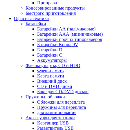
Приправа
Консервированные продукты
Быстрого приготовления
Офисная техника
Батарейки
Батарейки АА (пальчиковые)
Батарейки ААА (мизинчиковые)
Батарейки прочих типоразмеров
Батарейки Крона 9V
Батарейки D
Батарейки С
Аккумуляторы
Флешки, карты, CD и HDD
Флеш-память
Карта памяти
Внешний диск
CD и DVD диски
Бокс для CD/DVD дисков
Пружины, обложки
Обложки для переплета
Пружины для переплета
для ламинирования
Аксессуары для техники
Картридер USB
Разветвитель USB