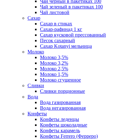
Чай черный в пакетиках 100
Чай зеленый в пакетиках 100
Чай листовой
Сахар
Сахар в стиках
Сахар-рафинад 1 кг
Сахар кусковой прессованный
Песок сахарный
Сахар Kotanyi мельница
Молоко
Молоко 3,5%
Молоко 3,2%
Молоко 2,5%
Молоко 1,5%
Молоко сгущенное
Сливки
Сливки порционные
Вода
Вода газированная
Вода негазированная
Конфеты
Конфеты леденцы
Конфеты шоколадные
Конфеты карамель
Конфеты Ferrero (Ферреро)