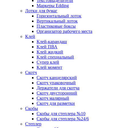
Текстовыделители
Маркеры Edding
Лотки для бумаг
Горизонтальный лоток
Вертикальный лоток
Пластиковые боксы
Организатор рабочего места
Клей
Клей-карандаш
Клей ПВА
Клей жидкий
Клей специальный
Супер клей
Клей момент
Скотч
Скотч канцелярский
Скотч упаковочный
Держатели для скотча
Скотч двусторонний
Скотч малярный
Скотч для разметки
Скобы
Скобы для степлера №10
Скобы для степлера №24/6
Степлер