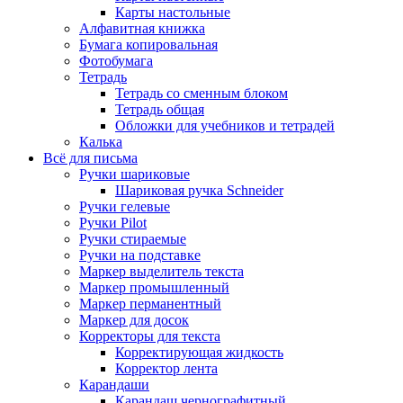
Карты настольные
Алфавитная книжка
Бумага копировальная
Фотобумага
Тетрадь
Тетрадь со сменным блоком
Тетрадь общая
Обложки для учебников и тетрадей
Калька
Всё для письма
Ручки шариковые
Шариковая ручка Schneider
Ручки гелевые
Ручки Pilot
Ручки стираемые
Ручки на подставке
Маркер выделитель текста
Маркер промышленный
Маркер перманентный
Маркер для досок
Корректоры для текста
Корректирующая жидкость
Корректор лента
Карандаши
Карандаш чернографитный