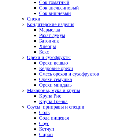
Сок томатный
Сок апельсиновый
Сок вишневый
Снеки
Кондитерские изделия
Мармелад
Рахат-лукум
Батончик
Хлебцы
Кекс
Орехи и сухофрукты
Орехи кешью
Кедровые орехи
Смесь орехов и сухофруктов
Орехи семушка
Орехи миндаль
Макароны, мука и крупы
Крупа Рис
Крупа Гречка
Соусы, приправы и специи
Соль
Сода пищевая
Соус
Кетчуп
Сироп