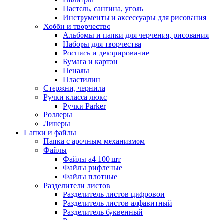
Пастель, сангина, уголь
Инструменты и аксессуары для рисования
Хобби и творчество
Альбомы и папки для черчения, рисования
Наборы для творчества
Роспись и декорирование
Бумага и картон
Пеналы
Пластилин
Стержни, чернила
Ручки класса люкс
Ручки Parker
Роллеры
Линеры
Папки и файлы
Папка с арочным механизмом
Файлы
Файлы а4 100 шт
Файлы рифленые
Файлы плотные
Разделители листов
Разделитель листов цифровой
Разделитель листов алфавитный
Разделитель буквенный