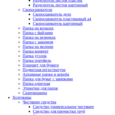
Разделитель листов пластик
Разделитель листов картонный
Скоросшиватели
Скоросшиватель дело
Скоросшиватель пластиковый а4
Скоросшиватель картонный
Папка на кольцах
Папка с файлами
Папка на резинках
Папка с зажимом
Папка на молнии
Папка конверт
Папка уголок
Папка портфель
Планшет для бумаги
Подвесная регистратура
Архивные папки и короба
Папка для бумаг с завязками
Папка адресная
Этикетки для папок
Скрепкошина
Хозтовары
Чистящие средства
Средство универсальное чистящее
Средство для прочистки труб