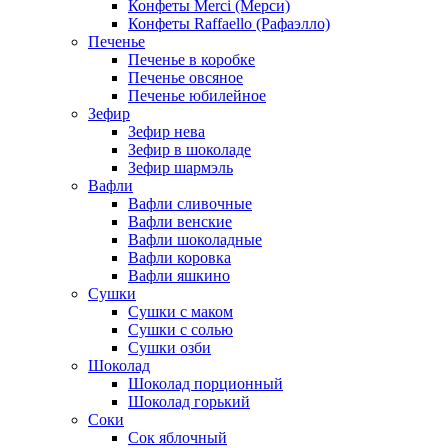
Конфеты Merci (Мерси)
Конфеты Raffaello (Рафаэлло)
Печенье
Печенье в коробке
Печенье овсяное
Печенье юбилейное
Зефир
Зефир нева
Зефир в шоколаде
Зефир шармэль
Вафли
Вафли сливочные
Вафли венские
Вафли шоколадные
Вафли коровка
Вафли яшкино
Сушки
Сушки с маком
Сушки с солью
Сушки озби
Шоколад
Шоколад порционный
Шоколад горький
Соки
Сок яблочный