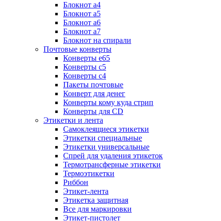
Блокнот а4
Блокнот а5
Блокнот а6
Блокнот а7
Блокнот на спирали
Почтовые конверты
Конверты е65
Конверты с5
Конверты с4
Пакеты почтовые
Конверт для денег
Конверты кому куда стрип
Конверты для CD
Этикетки и лента
Самоклеящиеся этикетки
Этикетки специальные
Этикетки универсальные
Спрей для удаления этикеток
Термотрансферные этикетки
Термоэтикетки
Риббон
Этикет-лента
Этикетка защитная
Все для маркировки
Этикет-пистолет