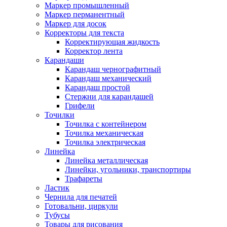
Маркер промышленный
Маркер перманентный
Маркер для досок
Корректоры для текста
Корректирующая жидкость
Корректор лента
Карандаши
Карандаш чернографитный
Карандаш механический
Карандаш простой
Стержни для карандашей
Грифели
Точилки
Точилка с контейнером
Точилка механическая
Точилка электрическая
Линейка
Линейка металлическая
Линейки, угольники, транспортиры
Трафареты
Ластик
Чернила для печатей
Готовальни, циркули
Тубусы
Товары для рисования