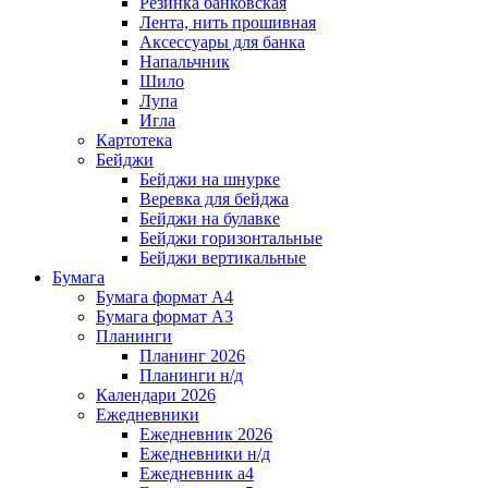
Резинка банковская
Лента, нить прошивная
Аксессуары для банка
Напальчник
Шило
Лупа
Игла
Картотека
Бейджи
Бейджи на шнурке
Веревка для бейджа
Бейджи на булавке
Бейджи горизонтальные
Бейджи вертикальные
Бумага
Бумага формат А4
Бумага формат А3
Планинги
Планинг 2026
Планинги н/д
Календари 2026
Ежедневники
Ежедневник 2026
Ежедневники н/д
Ежедневник а4