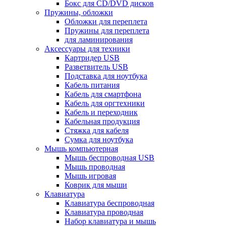
Бокс для CD/DVD дисков
Пружины, обложки
Обложки для переплета
Пружины для переплета
для ламинирования
Аксессуары для техники
Картридер USB
Разветвитель USB
Подставка для ноутбука
Кабель питания
Кабель для смартфона
Кабель для оргтехники
Кабель и переходник
Кабельная продукция
Стяжка для кабеля
Сумка для ноутбука
Мышь компьютерная
Мышь беспроводная USB
Мышь проводная
Мышь игровая
Коврик для мыши
Клавиатура
Клавиатура беспроводная
Клавиатура проводная
Набор клавиатура и мышь