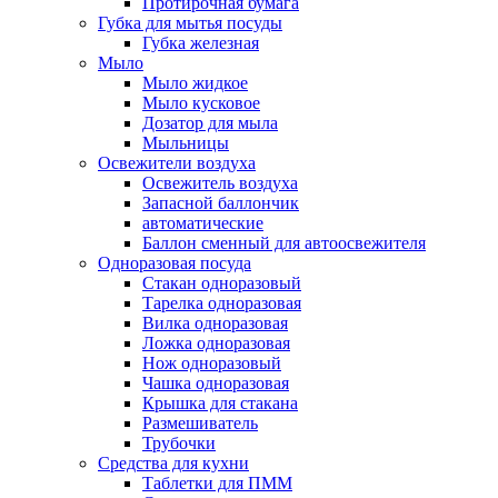
Протирочная бумага
Губка для мытья посуды
Губка железная
Мыло
Мыло жидкое
Мыло кусковое
Дозатор для мыла
Мыльницы
Освежители воздуха
Освежитель воздуха
Запасной баллончик
автоматические
Баллон сменный для автоосвежителя
Одноразовая посуда
Стакан одноразовый
Тарелка одноразовая
Вилка одноразовая
Ложка одноразовая
Нож одноразовый
Чашка одноразовая
Крышка для стакана
Размешиватель
Трубочки
Средства для кухни
Таблетки для ПММ