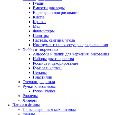
Гуашь
Емкости для воды
Карандаши для рисования
Кисти
Краски
Мел
Фломастеры
Палитры
Пастель, сангина, уголь
Инструменты и аксессуары для рисования
Хобби и творчество
Альбомы и папки для черчения, рисования
Наборы для творчества
Роспись и декорирование
Бумага и картон
Пеналы
Пластилин
Стержни, чернила
Ручки класса люкс
Ручки Parker
Роллеры
Линеры
Папки и файлы
Папка с арочным механизмом
Файлы