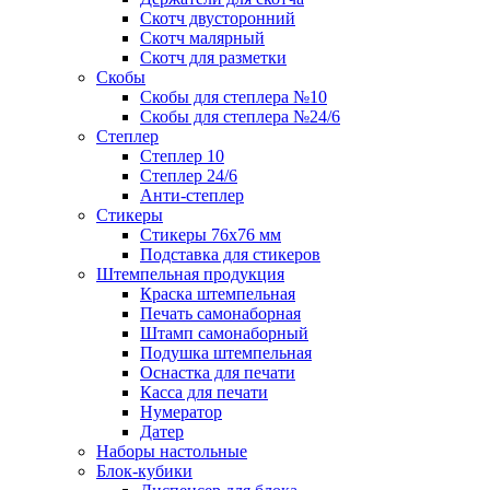
Скотч двусторонний
Скотч малярный
Скотч для разметки
Скобы
Скобы для степлера №10
Скобы для степлера №24/6
Степлер
Степлер 10
Степлер 24/6
Анти-степлер
Стикеры
Стикеры 76x76 мм
Подставка для стикеров
Штемпельная продукция
Краска штемпельная
Печать самонаборная
Штамп самонаборный
Подушка штемпельная
Оснастка для печати
Касса для печати
Нумератор
Датер
Наборы настольные
Блок-кубики