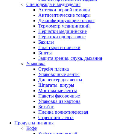
Спецодежда и медизделия
Аптечки первой помощи
Антисептические товары
Дезинфицирующие товары
Термометр медицинский
Перчатки медицинские
Перчатки одноразовые
Бахилы
Пластыри и повязки
Бинты
Защита зрения, слуха, дыхания
Упаковка
Стрейч пленка
Упаковочные ленты
Диспенсер для ленты
Шпагаты, шнуры
Монтажные ленты
Пакеты фасовочные
Упаковка из картона
Биг-бэг
Пленка полиэтиленовая
Стреппинг лента
Продукты питания
Кофе
Кофе растворимый