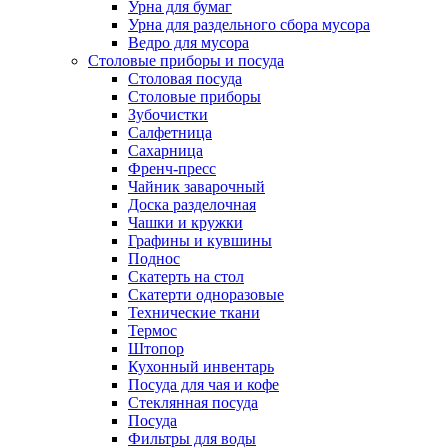
Урна для бумаг
Урна для раздельного сбора мусора
Ведро для мусора
Столовые приборы и посуда
Столовая посуда
Столовые приборы
Зубочистки
Салфетница
Сахарница
Френч-пресс
Чайник заварочный
Доска разделочная
Чашки и кружки
Графины и кувшины
Поднос
Скатерть на стол
Скатерти одноразовые
Технические ткани
Термос
Штопор
Кухонный инвентарь
Посуда для чая и кофе
Стеклянная посуда
Посуда
Фильтры для воды