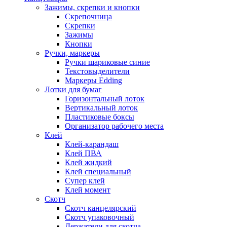
Зажимы, скрепки и кнопки
Скрепочница
Скрепки
Зажимы
Кнопки
Ручки, маркеры
Ручки шариковые синие
Текстовыделители
Маркеры Edding
Лотки для бумаг
Горизонтальный лоток
Вертикальный лоток
Пластиковые боксы
Организатор рабочего места
Клей
Клей-карандаш
Клей ПВА
Клей жидкий
Клей специальный
Супер клей
Клей момент
Скотч
Скотч канцелярский
Скотч упаковочный
Держатели для скотча