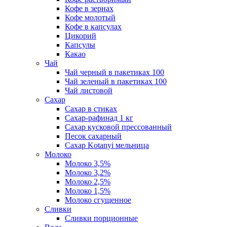
Кофе в зернах
Кофе молотый
Кофе в капсулах
Цикорий
Капсулы
Какао
Чай
Чай черный в пакетиках 100
Чай зеленый в пакетиках 100
Чай листовой
Сахар
Сахар в стиках
Сахар-рафинад 1 кг
Сахар кусковой прессованный
Песок сахарный
Сахар Kotanyi мельница
Молоко
Молоко 3,5%
Молоко 3,2%
Молоко 2,5%
Молоко 1,5%
Молоко сгущенное
Сливки
Сливки порционные