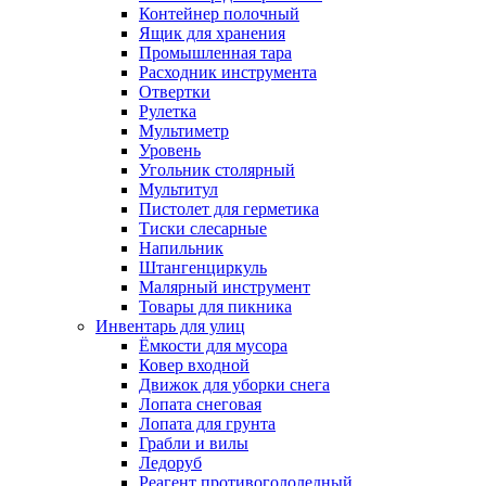
Контейнер полочный
Ящик для хранения
Промышленная тара
Расходник инструмента
Отвертки
Рулетка
Мультиметр
Уровень
Угольник столярный
Мультитул
Пистолет для герметика
Тиски слесарные
Напильник
Штангенциркуль
Малярный инструмент
Товары для пикника
Инвентарь для улиц
Ёмкости для мусора
Ковер входной
Движок для уборки снега
Лопата снеговая
Лопата для грунта
Грабли и вилы
Ледоруб
Реагент противогололедный