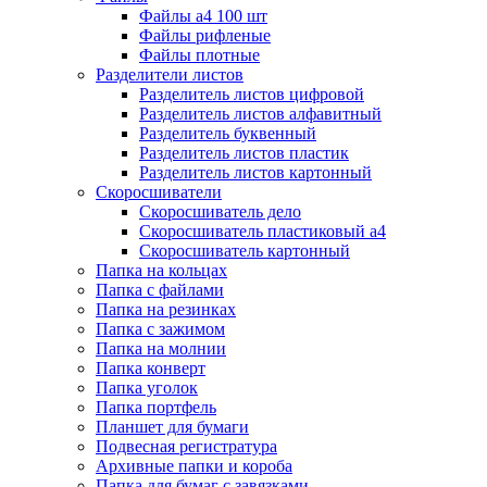
Файлы а4 100 шт
Файлы рифленые
Файлы плотные
Разделители листов
Разделитель листов цифровой
Разделитель листов алфавитный
Разделитель буквенный
Разделитель листов пластик
Разделитель листов картонный
Скоросшиватели
Скоросшиватель дело
Скоросшиватель пластиковый а4
Скоросшиватель картонный
Папка на кольцах
Папка с файлами
Папка на резинках
Папка с зажимом
Папка на молнии
Папка конверт
Папка уголок
Папка портфель
Планшет для бумаги
Подвесная регистратура
Архивные папки и короба
Папка для бумаг с завязками