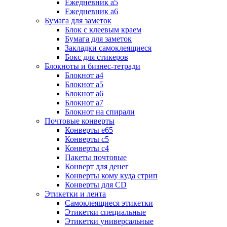
Ежедневник а5
Ежедневник а6
Бумага для заметок
Блок с клеевым краем
Бумага для заметок
Закладки самоклеящиеся
Бокс для стикеров
Блокноты и бизнес-тетради
Блокнот а4
Блокнот а5
Блокнот а6
Блокнот а7
Блокнот на спирали
Почтовые конверты
Конверты е65
Конверты с5
Конверты с4
Пакеты почтовые
Конверт для денег
Конверты кому куда стрип
Конверты для CD
Этикетки и лента
Самоклеящиеся этикетки
Этикетки специальные
Этикетки универсальные