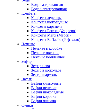
Вода
Вода газированная
Вода негазированная
Конфеты
Конфеты леденцы
Конфеты шоколадные
Конфеты карамель
Конфеты Ferrero (Ферреро)
Конфеты Merci (Мерси)
Конфеты Raffaello (Рафаэлло)
Печенье
Печенье в коробке
Печенье овсяное
Печенье юбилейное
Зефир
Зефир нева
Зефир в шоколаде
Зефир шармэль
Вафли
Вафли сливочные
Вафли венские
Вафли шоколадные
Вафли коровка
Вафли яшкино
Сушки