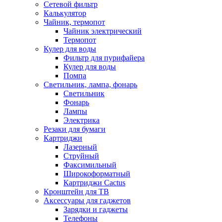
Сетевой фильтр
Калькулятор
Чайник, термопот
Чайник электрический
Термопот
Кулер для воды
Фильтр для пурифайера
Кулер для воды
Помпа
Светильник, лампа, фонарь
Светильник
Фонарь
Лампы
Электрика
Резаки для бумаги
Картриджи
Лазерный
Струйный
Факсимильный
Широкоформатный
Картриджи Cactus
Кронштейн для ТВ
Аксессуары для гаджетов
Зарядки и гаджеты
Телефоны