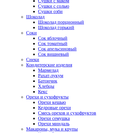
Сушки с маком
Сушки с солью
Сушки озби
Шоколад
Шоколад порционный
Шоколад горький
Соки
Сок яблочный
Сок томатный
Сок апельсиновый
Сок вишневый
Снеки
Кондитерские изделия
Мармелад
Рахат-лукум
Батончик
Хлебцы
Кекс
Орехи и сухофрукты
Орехи кешью
Кедровые орехи
Смесь орехов и сухофруктов
Орехи семушка
Орехи миндаль
Макароны, мука и крупы