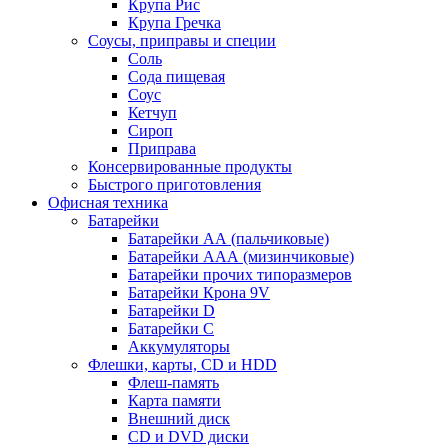
Крупа Рис
Крупа Гречка
Соусы, приправы и специи
Соль
Сода пищевая
Соус
Кетчуп
Сироп
Приправа
Консервированные продукты
Быстрого приготовления
Офисная техника
Батарейки
Батарейки АА (пальчиковые)
Батарейки ААА (мизинчиковые)
Батарейки прочих типоразмеров
Батарейки Крона 9V
Батарейки D
Батарейки С
Аккумуляторы
Флешки, карты, CD и HDD
Флеш-память
Карта памяти
Внешний диск
CD и DVD диски