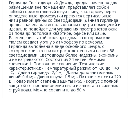
Гирлянда Светодиодный Дождь, предназначенная для
размещения вне помещения, представляет собой
гибкий горизонтальный шнур-шину, к которому через
определенные промежутки крепятся вертикальные
нити равной длины со светодиодами. Данная гирлянда
предназначена для использования внутри помещений и
идеально подойдет для украшения пространства окна
от пола до потолка в квартире, офисе или кафе.
Размещение такой гирлянды дома за шторами или
тюлем создаст уютную атмосферу по вечерам.
Гирлянда выполнена в виде основного шнура, с
которого свисают нити с расположенными на них 88
светодиодами. Светодиоды более надежны, экономны
и не нагреваются. Состоит из 24 нитей. Режимы
свечения: 1. Постоянное свечение. Технические
характеристики: - Температурный режим: от -20 до +40
°C; - Длина гирлянды: 2,4 м; - Длина дополнительных
линий: 0,6 м; - Длина шнура: 1,5 м; - Питание: от сети 220
В. Товар имеет степень защиты IP65 - корпус с полной
защитой от проникновения пыли и защита от сильных
струй воды. Можно соединить до 50 м.