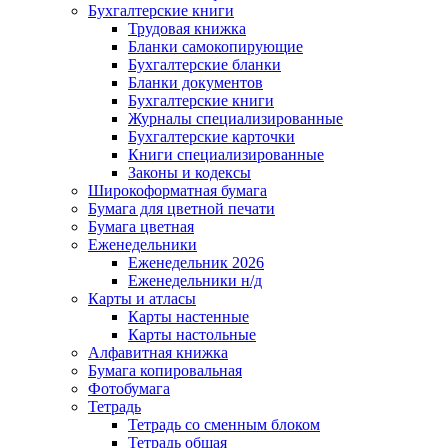
Бухгалтерские книги
Трудовая книжка
Бланки самокопирующие
Бухгалтерские бланки
Бланки документов
Бухгалтерские книги
Журналы специализированные
Бухгалтерские карточки
Книги специализированные
Законы и кодексы
Широкоформатная бумага
Бумага для цветной печати
Бумага цветная
Еженедельники
Еженедельник 2026
Еженедельники н/д
Карты и атласы
Карты настенные
Карты настольные
Алфавитная книжка
Бумага копировальная
Фотобумага
Тетрадь
Тетрадь со сменным блоком
Тетрадь общая