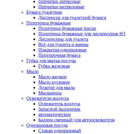
Перчатки латексные
Перчатки нитриловые
Бумага туалетная
Диспенсер для туалетной бумаги
Полотенца бумажные
Полотенца бумажные luscan
Полотенца бумажные для диспенсеров H3
Диспенсеры для туалета
Всё для туалета и ванны
Покрытия одноразовые
Протирочная бумага
Губка для мытья посуды
Губка железная
Мыло
Мыло жидкое
Мыло кусковое
Дозатор для мыла
Мыльницы
Освежители воздуха
Освежитель воздуха
Запасной баллончик
автоматические
Баллон сменный для автоосвежителя
Одноразовая посуда
Стакан одноразовый