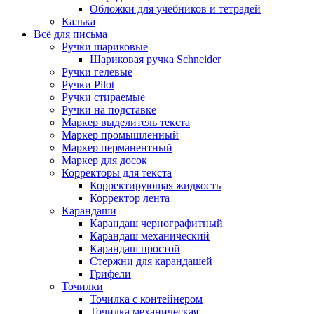
Обложки для учебников и тетрадей
Калька
Всё для письма
Ручки шариковые
Шариковая ручка Schneider
Ручки гелевые
Ручки Pilot
Ручки стираемые
Ручки на подставке
Маркер выделитель текста
Маркер промышленный
Маркер перманентный
Маркер для досок
Корректоры для текста
Корректирующая жидкость
Корректор лента
Карандаши
Карандаш чернографитный
Карандаш механический
Карандаш простой
Стержни для карандашей
Грифели
Точилки
Точилка с контейнером
Точилка механическая