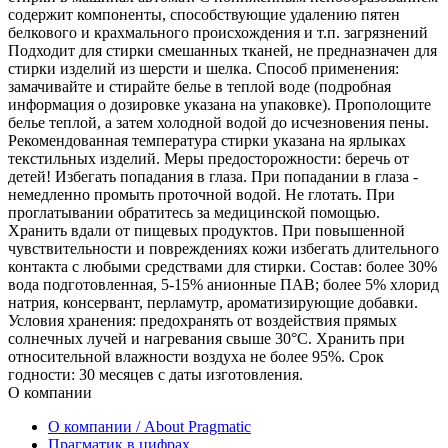
содержит компоненты, способствующие удалению пятен
белкового и крахмального происхождения и т.п. загрязнений
Подходит для стирки смешанных тканей, не предназначен для
стирки изделий из шерсти и шелка. Способ применения:
замачивайте и стирайте белье в теплой воде (подробная
информация о дозировке указана на упаковке). Прополощите
белье теплой, а затем холодной водой до исчезновения пены.
Рекомендованная температура стирки указана на ярлыках
текстильных изделий. Меры предосторожности: беречь от
детей! Избегать попадания в глаза. При попадании в глаза -
немедленно промыть проточной водой. Не глотать. При
проглатывании обратитесь за медицинской помощью.
Хранить вдали от пищевых продуктов. При повышенной
чувствительности и повреждениях кожи избегать длительного
контакта с любыми средствами для стирки. Состав: более 30%
вода подготовленная, 5-15% анионные ПАВ; более 5% хлорид
натрия, консервант, перламутр, ароматизирующие добавки.
Условия хранения: предохранять от воздействия прямых
солнечных лучей и нагревания свыше 30°С. Хранить при
относительной влажности воздуха не более 95%. Срок
годности: 30 месяцев с даты изготовления.
О компании
О компании / About Pragmatic
Прагматик в цифрах