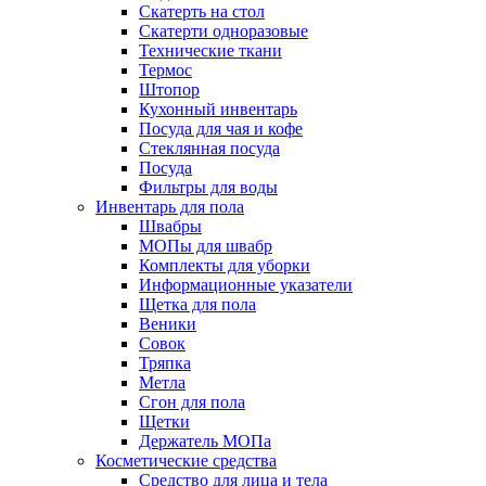
Скатерть на стол
Скатерти одноразовые
Технические ткани
Термос
Штопор
Кухонный инвентарь
Посуда для чая и кофе
Стеклянная посуда
Посуда
Фильтры для воды
Инвентарь для пола
Швабры
МОПы для швабр
Комплекты для уборки
Информационные указатели
Щетка для пола
Веники
Совок
Тряпка
Метла
Сгон для пола
Щетки
Держатель МОПа
Косметические средства
Средство для лица и тела