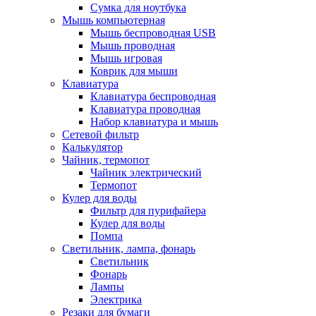
Сумка для ноутбука
Мышь компьютерная
Мышь беспроводная USB
Мышь проводная
Мышь игровая
Коврик для мыши
Клавиатура
Клавиатура беспроводная
Клавиатура проводная
Набор клавиатура и мышь
Сетевой фильтр
Калькулятор
Чайник, термопот
Чайник электрический
Термопот
Кулер для воды
Фильтр для пурифайера
Кулер для воды
Помпа
Светильник, лампа, фонарь
Светильник
Фонарь
Лампы
Электрика
Резаки для бумаги