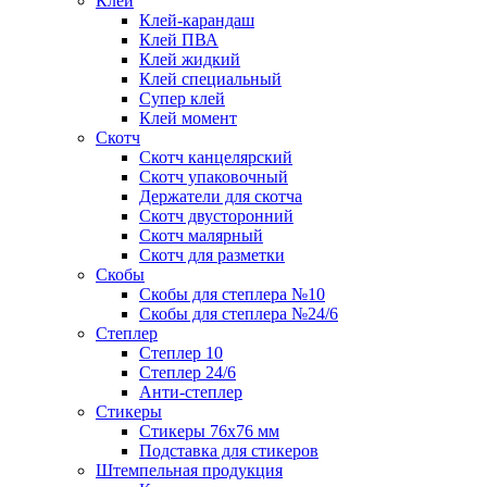
Клей
Клей-карандаш
Клей ПВА
Клей жидкий
Клей специальный
Супер клей
Клей момент
Скотч
Скотч канцелярский
Скотч упаковочный
Держатели для скотча
Скотч двусторонний
Скотч малярный
Скотч для разметки
Скобы
Скобы для степлера №10
Скобы для степлера №24/6
Степлер
Степлер 10
Степлер 24/6
Анти-степлер
Стикеры
Стикеры 76x76 мм
Подставка для стикеров
Штемпельная продукция