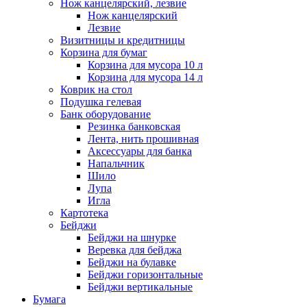
Нож канцелярский, лезвие
Нож канцелярский
Лезвие
Визитницы и кредитницы
Корзина для бумаг
Корзина для мусора 10 л
Корзина для мусора 14 л
Коврик на стол
Подушка гелевая
Банк оборудование
Резинка банковская
Лента, нить прошивная
Аксессуары для банка
Напальчник
Шило
Лупа
Игла
Картотека
Бейджи
Бейджи на шнурке
Веревка для бейджа
Бейджи на булавке
Бейджи горизонтальные
Бейджи вертикальные
Бумага