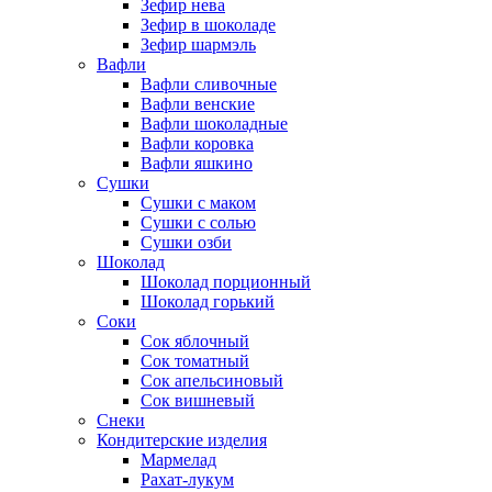
Зефир нева
Зефир в шоколаде
Зефир шармэль
Вафли
Вафли сливочные
Вафли венские
Вафли шоколадные
Вафли коровка
Вафли яшкино
Сушки
Сушки с маком
Сушки с солью
Сушки озби
Шоколад
Шоколад порционный
Шоколад горький
Соки
Сок яблочный
Сок томатный
Сок апельсиновый
Сок вишневый
Снеки
Кондитерские изделия
Мармелад
Рахат-лукум