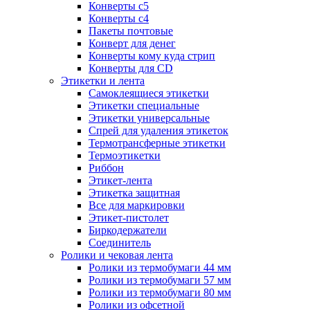
Конверты с5
Конверты с4
Пакеты почтовые
Конверт для денег
Конверты кому куда стрип
Конверты для CD
Этикетки и лента
Самоклеящиеся этикетки
Этикетки специальные
Этикетки универсальные
Спрей для удаления этикеток
Термотрансферные этикетки
Термоэтикетки
Риббон
Этикет-лента
Этикетка защитная
Все для маркировки
Этикет-пистолет
Биркодержатели
Соединитель
Ролики и чековая лента
Ролики из термобумаги 44 мм
Ролики из термобумаги 57 мм
Ролики из термобумаги 80 мм
Ролики из офсетной