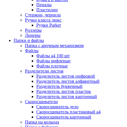
Пеналы
Пластилин
Стержни, чернила
Ручки класса люкс
Ручки Parker
Роллеры
Линеры
Папки и файлы
Папка с арочным механизмом
Файлы
Файлы а4 100 шт
Файлы рифленые
Файлы плотные
Разделители листов
Разделитель листов цифровой
Разделитель листов алфавитный
Разделитель буквенный
Разделитель листов пластик
Разделитель листов картонный
Скоросшиватели
Скоросшиватель дело
Скоросшиватель пластиковый а4
Скоросшиватель картонный
Папка на кольцах