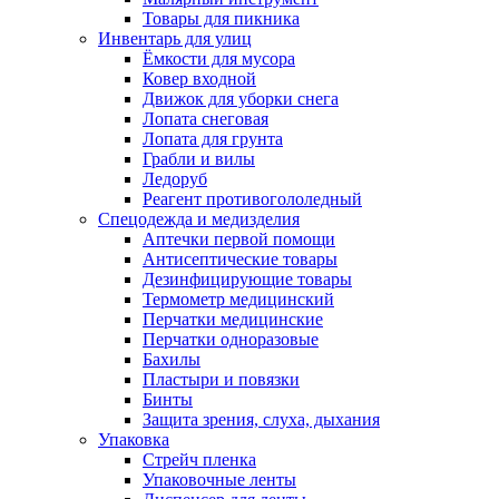
Товары для пикника
Инвентарь для улиц
Ёмкости для мусора
Ковер входной
Движок для уборки снега
Лопата снеговая
Лопата для грунта
Грабли и вилы
Ледоруб
Реагент противогололедный
Спецодежда и медизделия
Аптечки первой помощи
Антисептические товары
Дезинфицирующие товары
Термометр медицинский
Перчатки медицинские
Перчатки одноразовые
Бахилы
Пластыри и повязки
Бинты
Защита зрения, слуха, дыхания
Упаковка
Стрейч пленка
Упаковочные ленты