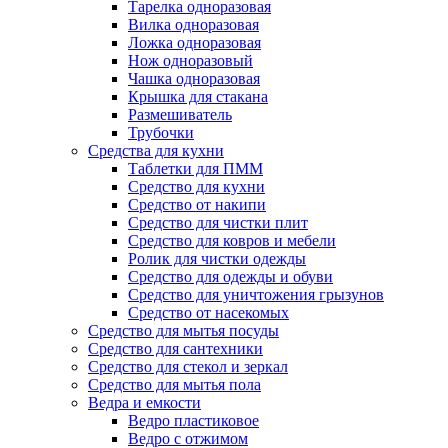
Тарелка одноразовая
Вилка одноразовая
Ложка одноразовая
Нож одноразовый
Чашка одноразовая
Крышка для стакана
Размешиватель
Трубочки
Средства для кухни
Таблетки для ПММ
Средство для кухни
Средство от накипи
Средство для чистки плит
Средство для ковров и мебели
Ролик для чистки одежды
Средство для одежды и обуви
Средство для уничтожения грызунов
Средство от насекомых
Средство для мытья посуды
Средство для сантехники
Средство для стекол и зеркал
Средство для мытья пола
Ведра и емкости
Ведро пластиковое
Ведро с отжимом