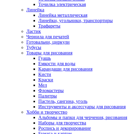
Точилка электрическая
Линейка
Линейка металлическая
Линейки, угольники, транспортиры
Трафареты
Ластик
Чернила для печатей
Готовальни, циркули
Тубусы
Товары для рисования
Гуашь
Емкости для воды
Карандаши для рисования
Кисти
Краски
Мел
Фломастеры
Палитры
Пастель, сангина, уголь
Инструменты и аксессуары для рисования
Хобби и творчество
Альбомы и папки для черчения, рисования
Наборы для творчества
Роспись и декорирование
Бумага и картон