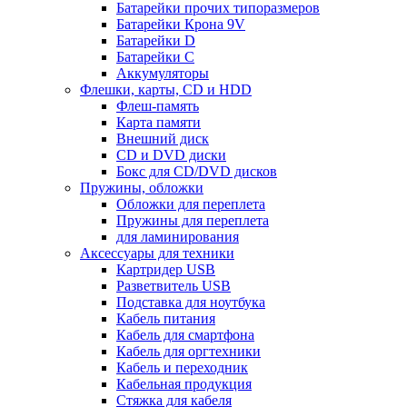
Батарейки прочих типоразмеров
Батарейки Крона 9V
Батарейки D
Батарейки С
Аккумуляторы
Флешки, карты, CD и HDD
Флеш-память
Карта памяти
Внешний диск
CD и DVD диски
Бокс для CD/DVD дисков
Пружины, обложки
Обложки для переплета
Пружины для переплета
для ламинирования
Аксессуары для техники
Картридер USB
Разветвитель USB
Подставка для ноутбука
Кабель питания
Кабель для смартфона
Кабель для оргтехники
Кабель и переходник
Кабельная продукция
Стяжка для кабеля