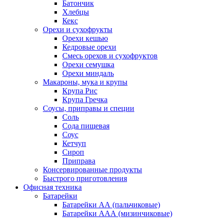
Батончик
Хлебцы
Кекс
Орехи и сухофрукты
Орехи кешью
Кедровые орехи
Смесь орехов и сухофруктов
Орехи семушка
Орехи миндаль
Макароны, мука и крупы
Крупа Рис
Крупа Гречка
Соусы, приправы и специи
Соль
Сода пищевая
Соус
Кетчуп
Сироп
Приправа
Консервированные продукты
Быстрого приготовления
Офисная техника
Батарейки
Батарейки АА (пальчиковые)
Батарейки ААА (мизинчиковые)