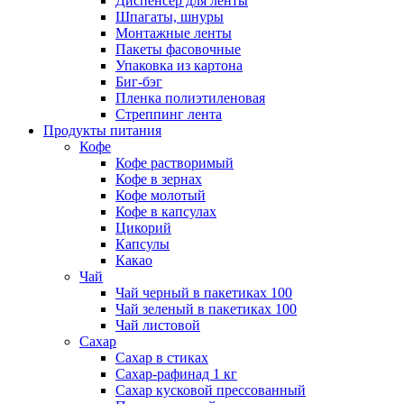
Диспенсер для ленты
Шпагаты, шнуры
Монтажные ленты
Пакеты фасовочные
Упаковка из картона
Биг-бэг
Пленка полиэтиленовая
Стреппинг лента
Продукты питания
Кофе
Кофе растворимый
Кофе в зернах
Кофе молотый
Кофе в капсулах
Цикорий
Капсулы
Какао
Чай
Чай черный в пакетиках 100
Чай зеленый в пакетиках 100
Чай листовой
Сахар
Сахар в стиках
Сахар-рафинад 1 кг
Сахар кусковой прессованный