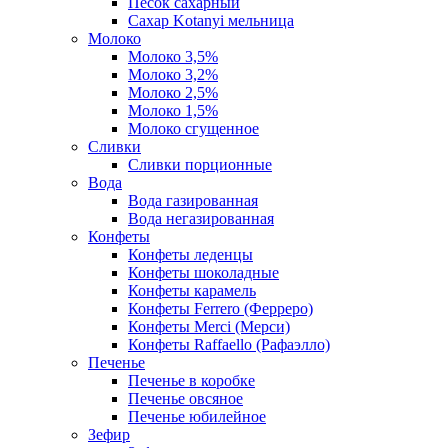
Песок сахарный
Сахар Kotanyi мельница
Молоко
Молоко 3,5%
Молоко 3,2%
Молоко 2,5%
Молоко 1,5%
Молоко сгущенное
Сливки
Сливки порционные
Вода
Вода газированная
Вода негазированная
Конфеты
Конфеты леденцы
Конфеты шоколадные
Конфеты карамель
Конфеты Ferrero (Ферреро)
Конфеты Merci (Мерси)
Конфеты Raffaello (Рафаэлло)
Печенье
Печенье в коробке
Печенье овсяное
Печенье юбилейное
Зефир