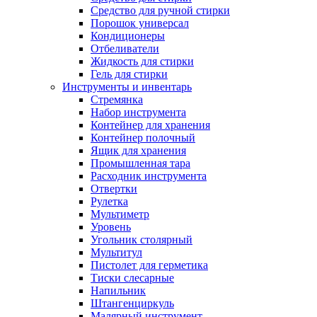
Средство для ручной стирки
Порошок универсал
Кондиционеры
Отбеливатели
Жидкость для стирки
Гель для стирки
Инструменты и инвентарь
Стремянка
Набор инструмента
Контейнер для хранения
Контейнер полочный
Ящик для хранения
Промышленная тара
Расходник инструмента
Отвертки
Рулетка
Мультиметр
Уровень
Угольник столярный
Мультитул
Пистолет для герметика
Тиски слесарные
Напильник
Штангенциркуль
Малярный инструмент