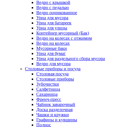
Ведро с крышкой
Ведро с педалью
Ведро оцинкованное
Урна для мусора
Урна для батареек
Урна для улицы
Контейнер мусорный (Бак)
Ведро на колесах с отжимом
Ведро на колесах
Мусорные баки
Урна для бумаг
Урна для раздельного сбора мусора
Ведро для мусора
Столовые приборы и посуда
Столовая посуда
Столовые приборы
Зубочистки
Салфетница
Сахарница
Френч-пресс
Чайник заварочный
Доска разделочная
Чашки и кружки
Графины и кувшины
Поднос