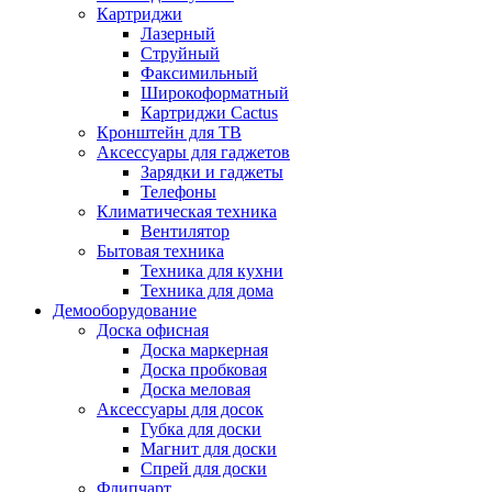
Картриджи
Лазерный
Струйный
Факсимильный
Широкоформатный
Картриджи Cactus
Кронштейн для ТВ
Аксессуары для гаджетов
Зарядки и гаджеты
Телефоны
Климатическая техника
Вентилятор
Бытовая техника
Техника для кухни
Техника для дома
Демооборудование
Доска офисная
Доска маркерная
Доска пробковая
Доска меловая
Аксессуары для досок
Губка для доски
Магнит для доски
Спрей для доски
Флипчарт