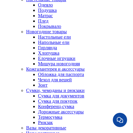
Одеяло
Подушка
Матрас
Плед
Покрывало
Новогодние товары
Настольные ели
Напольные ели
Гирлянда
Хлопушка
Елочные игрушки
Мишура новогодняя
Кожгалантерея и аксессуары
Обложка для паспорта
Чехол для вещей
Зонт
Сумки, чемоданы и рюкзаки
Сумка для документов
Сумка для покупок
Конференц-сумка
Дорожные аксессуары
Термосумка
Рюкзак
Вазы декоративные