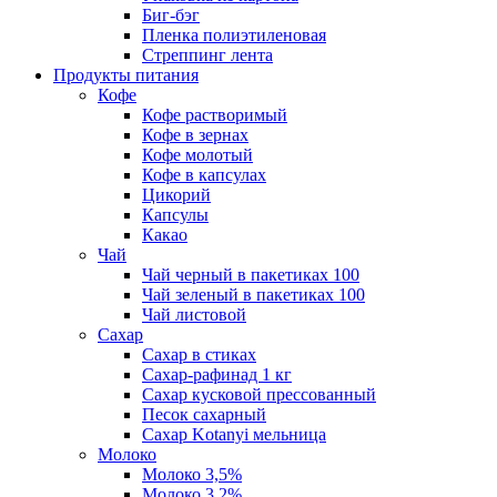
Биг-бэг
Пленка полиэтиленовая
Стреппинг лента
Продукты питания
Кофе
Кофе растворимый
Кофе в зернах
Кофе молотый
Кофе в капсулах
Цикорий
Капсулы
Какао
Чай
Чай черный в пакетиках 100
Чай зеленый в пакетиках 100
Чай листовой
Сахар
Сахар в стиках
Сахар-рафинад 1 кг
Сахар кусковой прессованный
Песок сахарный
Сахар Kotanyi мельница
Молоко
Молоко 3,5%
Молоко 3,2%