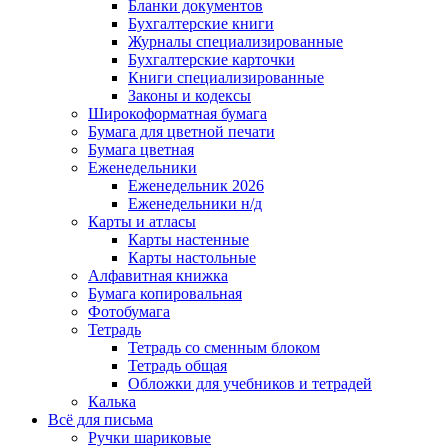
Бланки документов
Бухгалтерские книги
Журналы специализированные
Бухгалтерские карточки
Книги специализированные
Законы и кодексы
Широкоформатная бумага
Бумага для цветной печати
Бумага цветная
Еженедельники
Еженедельник 2026
Еженедельники н/д
Карты и атласы
Карты настенные
Карты настольные
Алфавитная книжка
Бумага копировальная
Фотобумага
Тетрадь
Тетрадь со сменным блоком
Тетрадь общая
Обложки для учебников и тетрадей
Калька
Всё для письма
Ручки шариковые