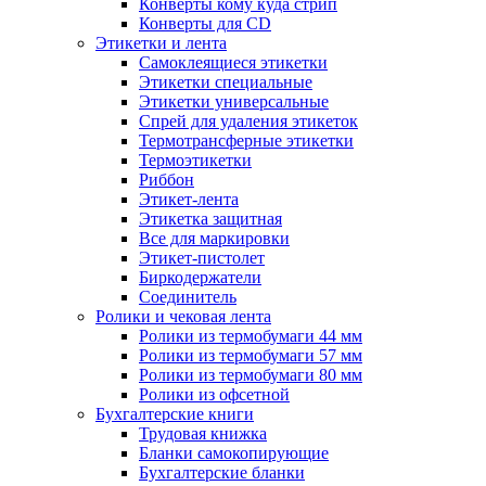
Конверты кому куда стрип
Конверты для CD
Этикетки и лента
Самоклеящиеся этикетки
Этикетки специальные
Этикетки универсальные
Спрей для удаления этикеток
Термотрансферные этикетки
Термоэтикетки
Риббон
Этикет-лента
Этикетка защитная
Все для маркировки
Этикет-пистолет
Биркодержатели
Соединитель
Ролики и чековая лента
Ролики из термобумаги 44 мм
Ролики из термобумаги 57 мм
Ролики из термобумаги 80 мм
Ролики из офсетной
Бухгалтерские книги
Трудовая книжка
Бланки самокопирующие
Бухгалтерские бланки