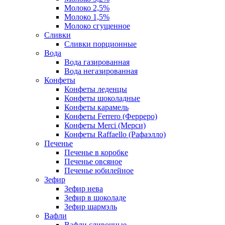
Молоко 2,5%
Молоко 1,5%
Молоко сгущенное
Сливки
Сливки порционные
Вода
Вода газированная
Вода негазированная
Конфеты
Конфеты леденцы
Конфеты шоколадные
Конфеты карамель
Конфеты Ferrero (Ферреро)
Конфеты Merci (Мерси)
Конфеты Raffaello (Рафаэлло)
Печенье
Печенье в коробке
Печенье овсяное
Печенье юбилейное
Зефир
Зефир нева
Зефир в шоколаде
Зефир шармэль
Вафли
Вафли сливочные