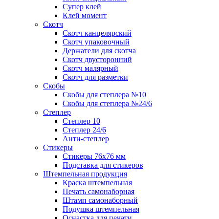
Супер клей
Клей момент
Скотч
Скотч канцелярский
Скотч упаковочный
Держатели для скотча
Скотч двусторонний
Скотч малярный
Скотч для разметки
Скобы
Скобы для степлера №10
Скобы для степлера №24/6
Степлер
Степлер 10
Степлер 24/6
Анти-степлер
Стикеры
Стикеры 76x76 мм
Подставка для стикеров
Штемпельная продукция
Краска штемпельная
Печать самонаборная
Штамп самонаборный
Подушка штемпельная
Оснастка для печати