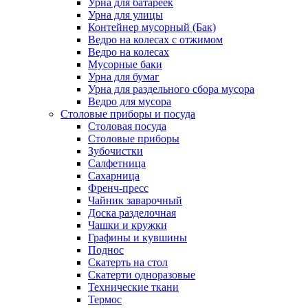
Урна для батареек
Урна для улицы
Контейнер мусорный (Бак)
Ведро на колесах с отжимом
Ведро на колесах
Мусорные баки
Урна для бумаг
Урна для раздельного сбора мусора
Ведро для мусора
Столовые приборы и посуда
Столовая посуда
Столовые приборы
Зубочистки
Салфетница
Сахарница
Френч-пресс
Чайник заварочный
Доска разделочная
Чашки и кружки
Графины и кувшины
Поднос
Скатерть на стол
Скатерти одноразовые
Технические ткани
Термос