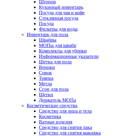
Штопор
Кухонный инвентарь
Посуда для чая и кофе
Стеклянная посуда
Посуда
Фильтры для воды
Инвентарь для пола
Швабры
МОПы для швабр
Комплекты для уборки
Информационные указатели
Щетка для пола
Веники
Совок
Тряпка
Метла
Сгон для пола
Щетки
Держатель МОПа
Косметические средства
Средство для лица и тела
Косметика
Ватные изделия
Средство для снятия лака
Средство для снятия макияжа