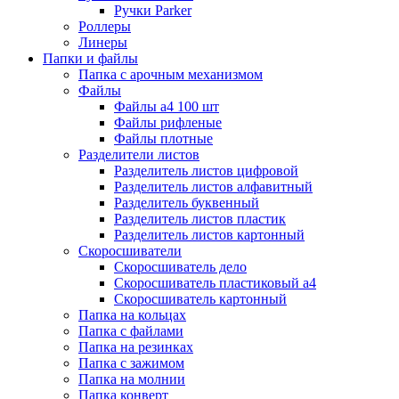
Ручки Parker
Роллеры
Линеры
Папки и файлы
Папка с арочным механизмом
Файлы
Файлы а4 100 шт
Файлы рифленые
Файлы плотные
Разделители листов
Разделитель листов цифровой
Разделитель листов алфавитный
Разделитель буквенный
Разделитель листов пластик
Разделитель листов картонный
Скоросшиватели
Скоросшиватель дело
Скоросшиватель пластиковый а4
Скоросшиватель картонный
Папка на кольцах
Папка с файлами
Папка на резинках
Папка с зажимом
Папка на молнии
Папка конверт