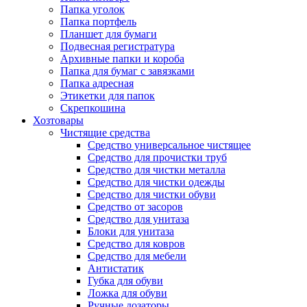
Папка уголок
Папка портфель
Планшет для бумаги
Подвесная регистратура
Архивные папки и короба
Папка для бумаг с завязками
Папка адресная
Этикетки для папок
Скрепкошина
Хозтовары
Чистящие средства
Средство универсальное чистящее
Средство для прочистки труб
Средство для чистки металла
Средство для чистки одежды
Средство для чистки обуви
Средство от засоров
Средство для унитаза
Блоки для унитаза
Средство для ковров
Средство для мебели
Антистатик
Губка для обуви
Ложка для обуви
Ручные дозаторы