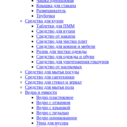
Чашка одноразовая
Крышка для стакана
Размешиватель
Трубочки
Средства для кухни
Таблетки для ПММ
Средство для кухни
Средство от накипи
Средство для чистки плит
Средство для ковров и мебели
Ролик для чистки одежды
Средство для одежды и обуви
Средство для уничтожения грызунов
Средство от насекомых
Средство для мытья посуды
Средство для сантехники
Средство для стекол и зеркал
Средство для мытья пола
Ведра и емкости
Ведро пластиковое
Ведро с отжимом
Ведро с крышкой
Ведро с педалью
Ведро оцинкованное
Урна для мусора