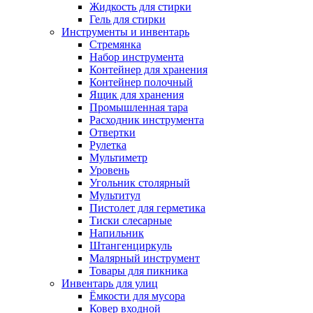
Жидкость для стирки
Гель для стирки
Инструменты и инвентарь
Стремянка
Набор инструмента
Контейнер для хранения
Контейнер полочный
Ящик для хранения
Промышленная тара
Расходник инструмента
Отвертки
Рулетка
Мультиметр
Уровень
Угольник столярный
Мультитул
Пистолет для герметика
Тиски слесарные
Напильник
Штангенциркуль
Малярный инструмент
Товары для пикника
Инвентарь для улиц
Ёмкости для мусора
Ковер входной