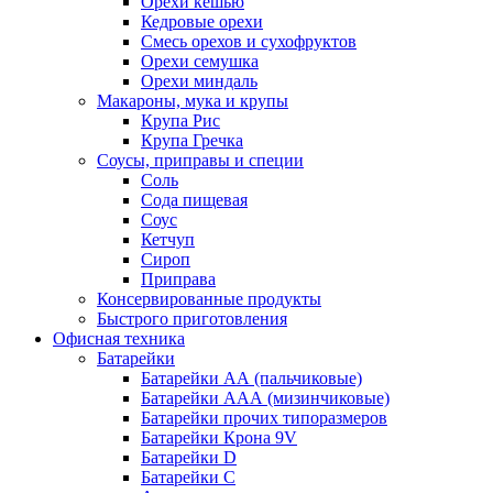
Орехи кешью
Кедровые орехи
Смесь орехов и сухофруктов
Орехи семушка
Орехи миндаль
Макароны, мука и крупы
Крупа Рис
Крупа Гречка
Соусы, приправы и специи
Соль
Сода пищевая
Соус
Кетчуп
Сироп
Приправа
Консервированные продукты
Быстрого приготовления
Офисная техника
Батарейки
Батарейки АА (пальчиковые)
Батарейки ААА (мизинчиковые)
Батарейки прочих типоразмеров
Батарейки Крона 9V
Батарейки D
Батарейки С