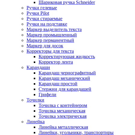
Шариковая ручка Schneider
Ручки гелевые
Ручки Pilot
Ручки стираемые
Ручки на подставке
Маркер выделитель текста
Маркер промышленный
Маркер перманентный
Маркер для досок
Корректоры для текста
Корректирующая жидкость
Корректор лента
Карандаши
Карандаш чернографитный
Карандаш механический
Карандаш простой
Стержни для карандашей
Грифели
Точилки
Точилка с контейнером
Точилка механическая
Точилка электрическая
Линейка
Линейка металлическая
Линейки, угольники, транспортиры