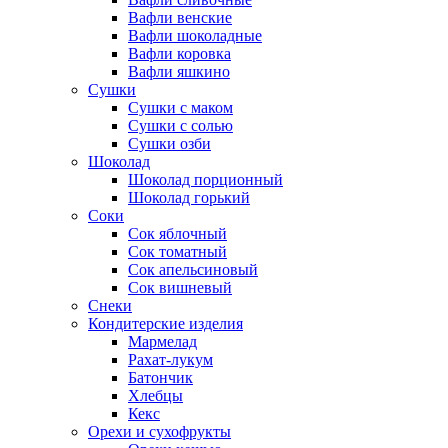
Вафли венские
Вафли шоколадные
Вафли коровка
Вафли яшкино
Сушки
Сушки с маком
Сушки с солью
Сушки озби
Шоколад
Шоколад порционный
Шоколад горький
Соки
Сок яблочный
Сок томатный
Сок апельсиновый
Сок вишневый
Снеки
Кондитерские изделия
Мармелад
Рахат-лукум
Батончик
Хлебцы
Кекс
Орехи и сухофрукты