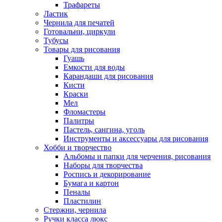
Трафареты
Ластик
Чернила для печатей
Готовальни, циркули
Тубусы
Товары для рисования
Гуашь
Емкости для воды
Карандаши для рисования
Кисти
Краски
Мел
Фломастеры
Палитры
Пастель, сангина, уголь
Инструменты и аксессуары для рисования
Хобби и творчество
Альбомы и папки для черчения, рисования
Наборы для творчества
Роспись и декорирование
Бумага и картон
Пеналы
Пластилин
Стержни, чернила
Ручки класса люкс