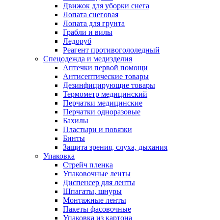
Движок для уборки снега
Лопата снеговая
Лопата для грунта
Грабли и вилы
Ледоруб
Реагент противогололедный
Спецодежда и медизделия
Аптечки первой помощи
Антисептические товары
Дезинфицирующие товары
Термометр медицинский
Перчатки медицинские
Перчатки одноразовые
Бахилы
Пластыри и повязки
Бинты
Защита зрения, слуха, дыхания
Упаковка
Стрейч пленка
Упаковочные ленты
Диспенсер для ленты
Шпагаты, шнуры
Монтажные ленты
Пакеты фасовочные
Упаковка из картона