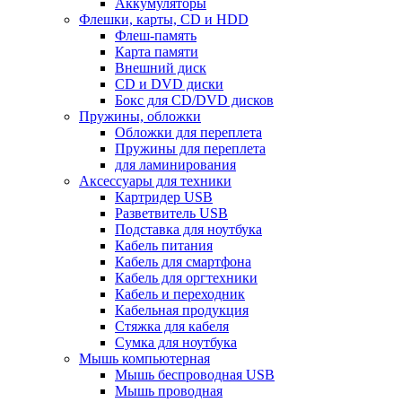
Аккумуляторы
Флешки, карты, CD и HDD
Флеш-память
Карта памяти
Внешний диск
CD и DVD диски
Бокс для CD/DVD дисков
Пружины, обложки
Обложки для переплета
Пружины для переплета
для ламинирования
Аксессуары для техники
Картридер USB
Разветвитель USB
Подставка для ноутбука
Кабель питания
Кабель для смартфона
Кабель для оргтехники
Кабель и переходник
Кабельная продукция
Стяжка для кабеля
Сумка для ноутбука
Мышь компьютерная
Мышь беспроводная USB
Мышь проводная