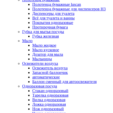
Полотенца бумажные luscan
Полотенца бумажные для диспенсеров H3
Диспенсеры для туалета
Всё для туалета и ванны
Покрытия одноразовые
Протирочная бумага
Губка для мытья посуды
Губка железная
Мыло
Мыло жидкое
Мыло кусковое
Дозатор для мыла
Мыльницы
Освежители воздуха
Освежитель воздуха
Запасной баллончик
автоматические
Баллон сменный для автоосвежителя
Одноразовая посуда
Стакан одноразовый
Тарелка одноразовая
Вилка одноразовая
Ложка одноразовая
Нож одноразовый