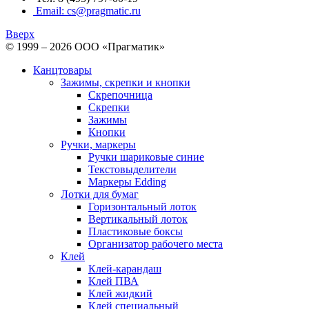
Email: cs@pragmatic.ru
Вверх
© 1999 – 2026 ООО «Прагматик»
Канцтовары
Зажимы, скрепки и кнопки
Скрепочница
Скрепки
Зажимы
Кнопки
Ручки, маркеры
Ручки шариковые синие
Текстовыделители
Маркеры Edding
Лотки для бумаг
Горизонтальный лоток
Вертикальный лоток
Пластиковые боксы
Организатор рабочего места
Клей
Клей-карандаш
Клей ПВА
Клей жидкий
Клей специальный