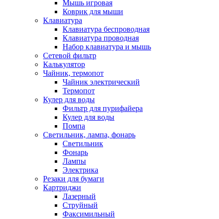
Мышь игровая
Коврик для мыши
Клавиатура
Клавиатура беспроводная
Клавиатура проводная
Набор клавиатура и мышь
Сетевой фильтр
Калькулятор
Чайник, термопот
Чайник электрический
Термопот
Кулер для воды
Фильтр для пурифайера
Кулер для воды
Помпа
Светильник, лампа, фонарь
Светильник
Фонарь
Лампы
Электрика
Резаки для бумаги
Картриджи
Лазерный
Струйный
Факсимильный