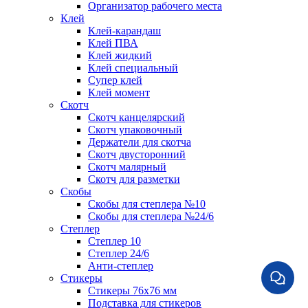
Организатор рабочего места
Клей
Клей-карандаш
Клей ПВА
Клей жидкий
Клей специальный
Супер клей
Клей момент
Скотч
Скотч канцелярский
Скотч упаковочный
Держатели для скотча
Скотч двусторонний
Скотч малярный
Скотч для разметки
Скобы
Скобы для степлера №10
Скобы для степлера №24/6
Степлер
Степлер 10
Степлер 24/6
Анти-степлер
Стикеры
Стикеры 76x76 мм
Подставка для стикеров