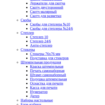
Держатели для скотча
Скотч двусторонний
Скотч малярный
Скотч для разметки
Скобы
Скобы для степлера №10
Скобы для степлера №24/6
Степлер
Степлер 10
Степлер 24/6
Анти-степлер
Стикеры
Стикеры 76x76 мм
Подставка для стикеров
Штемпельная продукция
Краска штемпельная
Печать самонаборная
Штамп самонаборный
Подушка штемпельная
Оснастка для печати
Касса для печати
Нумератор
Датер
Наборы настольные
Блок-кубики