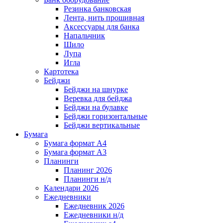
Резинка банковская
Лента, нить прошивная
Аксессуары для банка
Напальчник
Шило
Лупа
Игла
Картотека
Бейджи
Бейджи на шнурке
Веревка для бейджа
Бейджи на булавке
Бейджи горизонтальные
Бейджи вертикальные
Бумага
Бумага формат А4
Бумага формат А3
Планинги
Планинг 2026
Планинги н/д
Календари 2026
Ежедневники
Ежедневник 2026
Ежедневники н/д