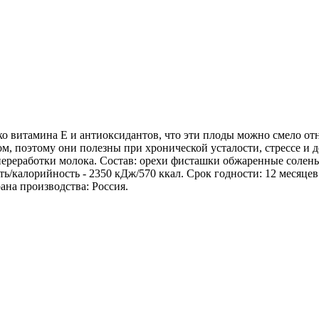
 витамина E и антиоксидантов, что эти плоды можно смело отне
 поэтому они полезны при хронической усталости, стрессе и д
 переработки молока. Состав: орехи фисташки обжаренные солены
ность/калорийность - 2350 кДж/570 ккал. Срок годности: 12 месяц
ана производства: Россия.