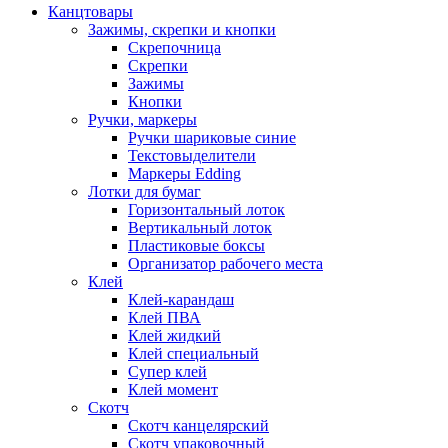
Канцтовары
Зажимы, скрепки и кнопки
Скрепочница
Скрепки
Зажимы
Кнопки
Ручки, маркеры
Ручки шариковые синие
Текстовыделители
Маркеры Edding
Лотки для бумаг
Горизонтальный лоток
Вертикальный лоток
Пластиковые боксы
Организатор рабочего места
Клей
Клей-карандаш
Клей ПВА
Клей жидкий
Клей специальный
Супер клей
Клей момент
Скотч
Скотч канцелярский
Скотч упаковочный