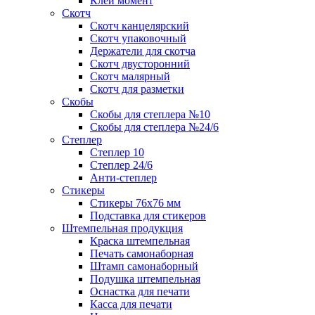
Клей момент
Скотч
Скотч канцелярский
Скотч упаковочный
Держатели для скотча
Скотч двусторонний
Скотч малярный
Скотч для разметки
Скобы
Скобы для степлера №10
Скобы для степлера №24/6
Степлер
Степлер 10
Степлер 24/6
Анти-степлер
Стикеры
Стикеры 76x76 мм
Подставка для стикеров
Штемпельная продукция
Краска штемпельная
Печать самонаборная
Штамп самонаборный
Подушка штемпельная
Оснастка для печати
Касса для печати