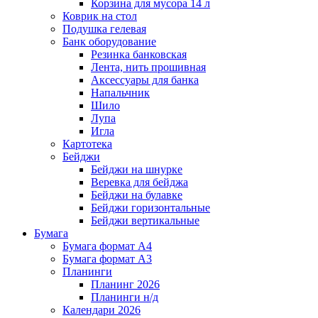
Корзина для мусора 14 л
Коврик на стол
Подушка гелевая
Банк оборудование
Резинка банковская
Лента, нить прошивная
Аксессуары для банка
Напальчник
Шило
Лупа
Игла
Картотека
Бейджи
Бейджи на шнурке
Веревка для бейджа
Бейджи на булавке
Бейджи горизонтальные
Бейджи вертикальные
Бумага
Бумага формат А4
Бумага формат А3
Планинги
Планинг 2026
Планинги н/д
Календари 2026