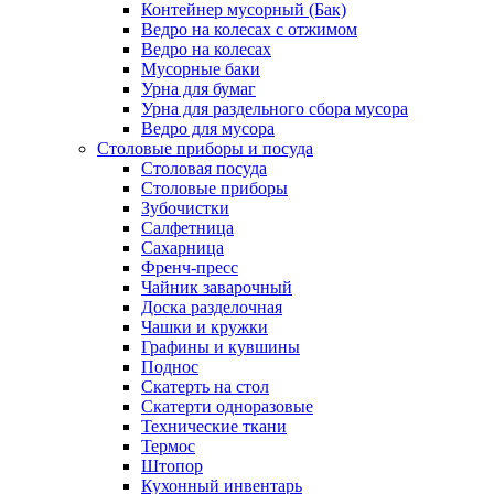
Контейнер мусорный (Бак)
Ведро на колесах с отжимом
Ведро на колесах
Мусорные баки
Урна для бумаг
Урна для раздельного сбора мусора
Ведро для мусора
Столовые приборы и посуда
Столовая посуда
Столовые приборы
Зубочистки
Салфетница
Сахарница
Френч-пресс
Чайник заварочный
Доска разделочная
Чашки и кружки
Графины и кувшины
Поднос
Скатерть на стол
Скатерти одноразовые
Технические ткани
Термос
Штопор
Кухонный инвентарь