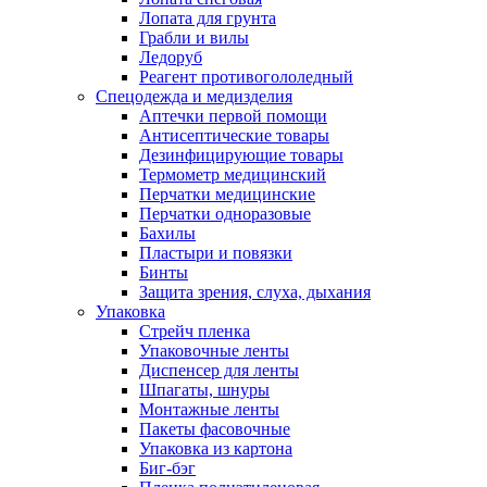
Лопата для грунта
Грабли и вилы
Ледоруб
Реагент противогололедный
Спецодежда и медизделия
Аптечки первой помощи
Антисептические товары
Дезинфицирующие товары
Термометр медицинский
Перчатки медицинские
Перчатки одноразовые
Бахилы
Пластыри и повязки
Бинты
Защита зрения, слуха, дыхания
Упаковка
Стрейч пленка
Упаковочные ленты
Диспенсер для ленты
Шпагаты, шнуры
Монтажные ленты
Пакеты фасовочные
Упаковка из картона
Биг-бэг