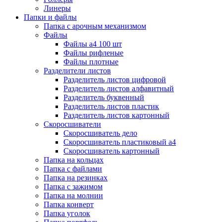
Линеры
Папки и файлы
Папка с арочным механизмом
Файлы
Файлы а4 100 шт
Файлы рифленые
Файлы плотные
Разделители листов
Разделитель листов цифровой
Разделитель листов алфавитный
Разделитель буквенный
Разделитель листов пластик
Разделитель листов картонный
Скоросшиватели
Скоросшиватель дело
Скоросшиватель пластиковый а4
Скоросшиватель картонный
Папка на кольцах
Папка с файлами
Папка на резинках
Папка с зажимом
Папка на молнии
Папка конверт
Папка уголок