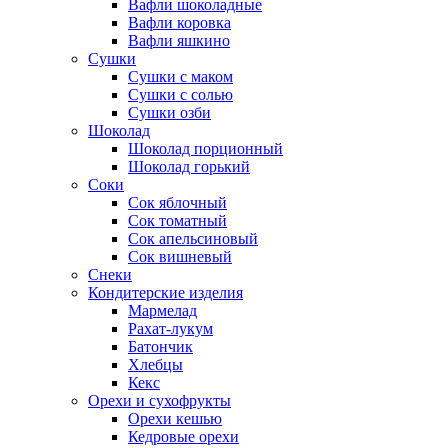
Вафли шоколадные
Вафли коровка
Вафли яшкино
Сушки
Сушки с маком
Сушки с солью
Сушки озби
Шоколад
Шоколад порционный
Шоколад горький
Соки
Сок яблочный
Сок томатный
Сок апельсиновый
Сок вишневый
Снеки
Кондитерские изделия
Мармелад
Рахат-лукум
Батончик
Хлебцы
Кекс
Орехи и сухофрукты
Орехи кешью
Кедровые орехи