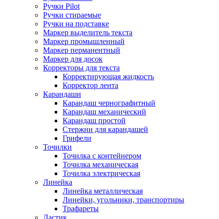
Ручки Pilot
Ручки стираемые
Ручки на подставке
Маркер выделитель текста
Маркер промышленный
Маркер перманентный
Маркер для досок
Корректоры для текста
Корректирующая жидкость
Корректор лента
Карандаши
Карандаш чернографитный
Карандаш механический
Карандаш простой
Стержни для карандашей
Грифели
Точилки
Точилка с контейнером
Точилка механическая
Точилка электрическая
Линейка
Линейка металлическая
Линейки, угольники, транспортиры
Трафареты
Ластик