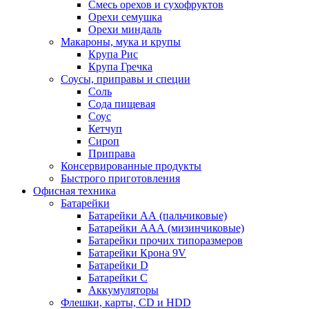
Смесь орехов и сухофруктов
Орехи семушка
Орехи миндаль
Макароны, мука и крупы
Крупа Рис
Крупа Гречка
Соусы, приправы и специи
Соль
Сода пищевая
Соус
Кетчуп
Сироп
Приправа
Консервированные продукты
Быстрого приготовления
Офисная техника
Батарейки
Батарейки АА (пальчиковые)
Батарейки ААА (мизинчиковые)
Батарейки прочих типоразмеров
Батарейки Крона 9V
Батарейки D
Батарейки С
Аккумуляторы
Флешки, карты, CD и HDD