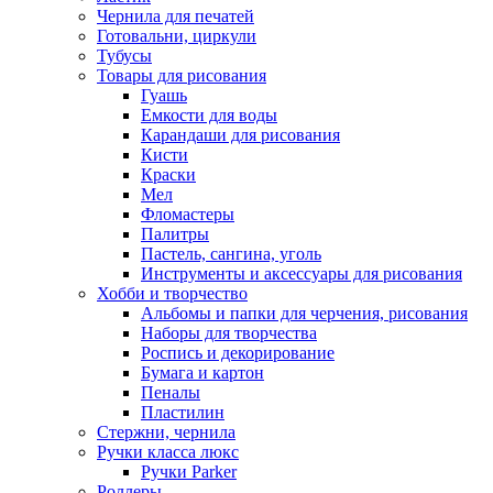
Чернила для печатей
Готовальни, циркули
Тубусы
Товары для рисования
Гуашь
Емкости для воды
Карандаши для рисования
Кисти
Краски
Мел
Фломастеры
Палитры
Пастель, сангина, уголь
Инструменты и аксессуары для рисования
Хобби и творчество
Альбомы и папки для черчения, рисования
Наборы для творчества
Роспись и декорирование
Бумага и картон
Пеналы
Пластилин
Стержни, чернила
Ручки класса люкс
Ручки Parker
Роллеры