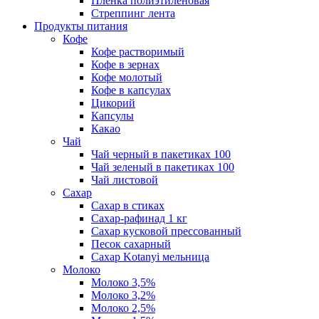
Пленка полиэтиленовая
Стреппинг лента
Продукты питания
Кофе
Кофе растворимый
Кофе в зернах
Кофе молотый
Кофе в капсулах
Цикорий
Капсулы
Какао
Чай
Чай черный в пакетиках 100
Чай зеленый в пакетиках 100
Чай листовой
Сахар
Сахар в стиках
Сахар-рафинад 1 кг
Сахар кусковой прессованный
Песок сахарный
Сахар Kotanyi мельница
Молоко
Молоко 3,5%
Молоко 3,2%
Молоко 2,5%