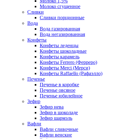
Молоко 1,5%
Молоко сгущенное
Сливки
Сливки порционные
Вода
Вода газированная
Вода негазированная
Конфеты
Конфеты леденцы
Конфеты шоколадные
Конфеты карамель
Конфеты Ferrero (Ферреро)
Конфеты Merci (Мерси)
Конфеты Raffaello (Рафаэлло)
Печенье
Печенье в коробке
Печенье овсяное
Печенье юбилейное
Зефир
Зефир нева
Зефир в шоколаде
Зефир шармэль
Вафли
Вафли сливочные
Вафли венские