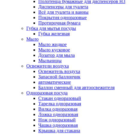
Полотенца бумажные для диспенсеров H3
Диспенсеры для туалета
Всё для туалета и ванны
Покрытия одноразовые
Протирочная бумага
Губка для мытья посуды
Губка железная
Мыло
Мыло жидкое
Мыло кусковое
Дозатор для мыла
Мыльницы
Освежители воздуха
Освежитель воздуха
Запасной баллончик
автоматические
Баллон сменный для автоосвежителя
Одноразовая посуда
Стакан одноразовый
Тарелка одноразовая
Вилка одноразовая
Ложка одноразовая
Нож одноразовый
Чашка одноразовая
Крышка для стакана