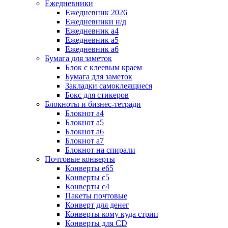
Ежедневники
Ежедневник 2026
Ежедневники н/д
Ежедневник а4
Ежедневник а5
Ежедневник а6
Бумага для заметок
Блок с клеевым краем
Бумага для заметок
Закладки самоклеящиеся
Бокс для стикеров
Блокноты и бизнес-тетради
Блокнот а4
Блокнот а5
Блокнот а6
Блокнот а7
Блокнот на спирали
Почтовые конверты
Конверты е65
Конверты с5
Конверты с4
Пакеты почтовые
Конверт для денег
Конверты кому куда стрип
Конверты для CD