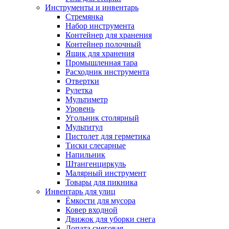
Инструменты и инвентарь
Стремянка
Набор инструмента
Контейнер для хранения
Контейнер полочный
Ящик для хранения
Промышленная тара
Расходник инструмента
Отвертки
Рулетка
Мультиметр
Уровень
Угольник столярный
Мультитул
Пистолет для герметика
Тиски слесарные
Напильник
Штангенциркуль
Малярный инструмент
Товары для пикника
Инвентарь для улиц
Ёмкости для мусора
Ковер входной
Движок для уборки снега
Лопата снеговая