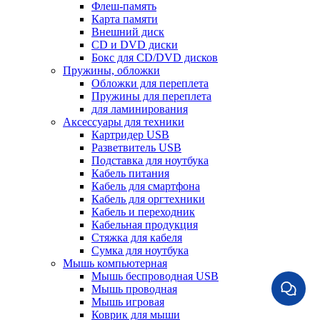
Флеш-память
Карта памяти
Внешний диск
CD и DVD диски
Бокс для CD/DVD дисков
Пружины, обложки
Обложки для переплета
Пружины для переплета
для ламинирования
Аксессуары для техники
Картридер USB
Разветвитель USB
Подставка для ноутбука
Кабель питания
Кабель для смартфона
Кабель для оргтехники
Кабель и переходник
Кабельная продукция
Стяжка для кабеля
Сумка для ноутбука
Мышь компьютерная
Мышь беспроводная USB
Мышь проводная
Мышь игровая
Коврик для мыши