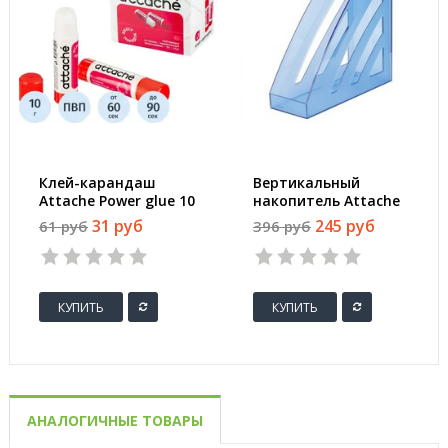
Клей-карандаш
Вертикальный
Attache Power glue 10
накопитель Attache
г
City пластиковый
31 руб
245 руб
61 руб
396 руб
синий ширина 90 мм
КУПИТЬ
КУПИТЬ
АНАЛОГИЧНЫЕ ТОВАРЫ