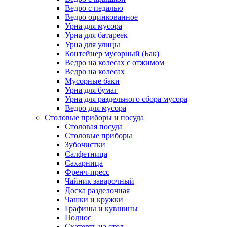
Ведро с педалью
Ведро оцинкованное
Урна для мусора
Урна для батареек
Урна для улицы
Контейнер мусорный (Бак)
Ведро на колесах с отжимом
Ведро на колесах
Мусорные баки
Урна для бумаг
Урна для раздельного сбора мусора
Ведро для мусора
Столовые приборы и посуда
Столовая посуда
Столовые приборы
Зубочистки
Салфетница
Сахарница
Френч-пресс
Чайник заварочный
Доска разделочная
Чашки и кружки
Графины и кувшины
Поднос
Скатерть на стол