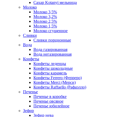
Сахар Kotanyi мельница
Молоко
Молоко 3,5%
Молоко 3,2%
Молоко 2,5%
Молоко 1,5%
Молоко сгущенное
Сливки
Сливки порционные
Вода
Вода газированная
Вода негазированная
Конфеты
Конфеты леденцы
Конфеты шоколадные
Конфеты карамель
Конфеты Ferrero (Ферреро)
Конфеты Merci (Мерси)
Конфеты Raffaello (Рафаэлло)
Печенье
Печенье в коробке
Печенье овсяное
Печенье юбилейное
Зефир
Зефир нева