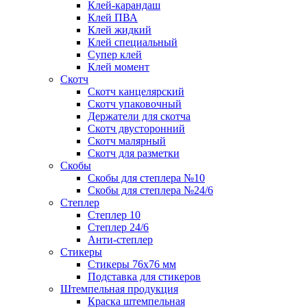
Клей-карандаш
Клей ПВА
Клей жидкий
Клей специальный
Супер клей
Клей момент
Скотч
Скотч канцелярский
Скотч упаковочный
Держатели для скотча
Скотч двусторонний
Скотч малярный
Скотч для разметки
Скобы
Скобы для степлера №10
Скобы для степлера №24/6
Степлер
Степлер 10
Степлер 24/6
Анти-степлер
Стикеры
Стикеры 76x76 мм
Подставка для стикеров
Штемпельная продукция
Краска штемпельная