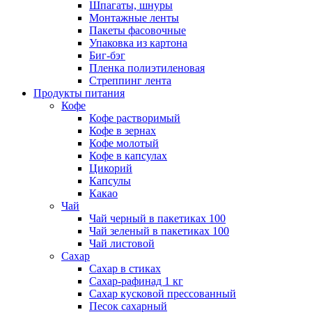
Шпагаты, шнуры
Монтажные ленты
Пакеты фасовочные
Упаковка из картона
Биг-бэг
Пленка полиэтиленовая
Стреппинг лента
Продукты питания
Кофе
Кофе растворимый
Кофе в зернах
Кофе молотый
Кофе в капсулах
Цикорий
Капсулы
Какао
Чай
Чай черный в пакетиках 100
Чай зеленый в пакетиках 100
Чай листовой
Сахар
Сахар в стиках
Сахар-рафинад 1 кг
Сахар кусковой прессованный
Песок сахарный