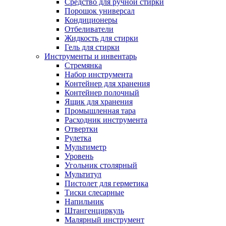
Средство для ручной стирки
Порошок универсал
Кондиционеры
Отбеливатели
Жидкость для стирки
Гель для стирки
Инструменты и инвентарь
Стремянка
Набор инструмента
Контейнер для хранения
Контейнер полочный
Ящик для хранения
Промышленная тара
Расходник инструмента
Отвертки
Рулетка
Мультиметр
Уровень
Угольник столярный
Мультитул
Пистолет для герметика
Тиски слесарные
Напильник
Штангенциркуль
Малярный инструмент