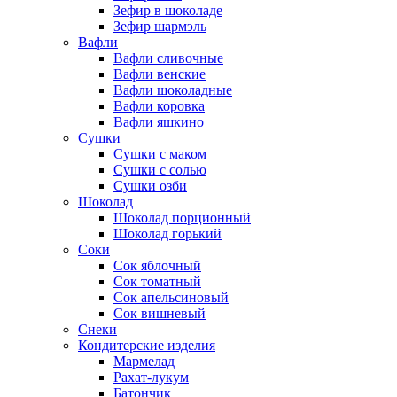
Зефир в шоколаде
Зефир шармэль
Вафли
Вафли сливочные
Вафли венские
Вафли шоколадные
Вафли коровка
Вафли яшкино
Сушки
Сушки с маком
Сушки с солью
Сушки озби
Шоколад
Шоколад порционный
Шоколад горький
Соки
Сок яблочный
Сок томатный
Сок апельсиновый
Сок вишневый
Снеки
Кондитерские изделия
Мармелад
Рахат-лукум
Батончик