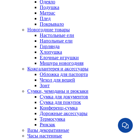
Одеяло
Подушка
Матрас
Плед
Покрывало
Новогодние товары
Настольные ели
Напольные ели
Гирлянда
Хлопушка
Елочные игрушки
Мишура новогодняя
Кожгалантерея и аксессуары
Обложка для паспорта
Чехол для вещей
Зонт
Сумки, чемоданы и рюкзаки
Сумка для документов
Сумка для покупок
Конференц-сумка
Дорожные аксессуары
Термосумка
Рюкзак
Вазы декоративные
Часы настенные