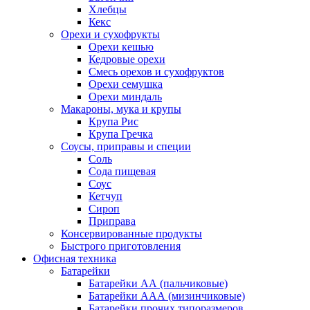
Хлебцы
Кекс
Орехи и сухофрукты
Орехи кешью
Кедровые орехи
Смесь орехов и сухофруктов
Орехи семушка
Орехи миндаль
Макароны, мука и крупы
Крупа Рис
Крупа Гречка
Соусы, приправы и специи
Соль
Сода пищевая
Соус
Кетчуп
Сироп
Приправа
Консервированные продукты
Быстрого приготовления
Офисная техника
Батарейки
Батарейки АА (пальчиковые)
Батарейки ААА (мизинчиковые)
Батарейки прочих типоразмеров