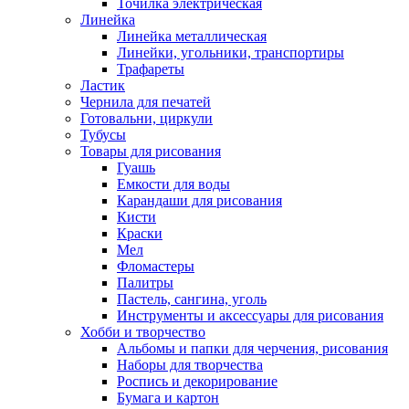
Точилка электрическая
Линейка
Линейка металлическая
Линейки, угольники, транспортиры
Трафареты
Ластик
Чернила для печатей
Готовальни, циркули
Тубусы
Товары для рисования
Гуашь
Емкости для воды
Карандаши для рисования
Кисти
Краски
Мел
Фломастеры
Палитры
Пастель, сангина, уголь
Инструменты и аксессуары для рисования
Хобби и творчество
Альбомы и папки для черчения, рисования
Наборы для творчества
Роспись и декорирование
Бумага и картон