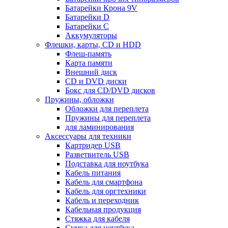
Батарейки Крона 9V
Батарейки D
Батарейки С
Аккумуляторы
Флешки, карты, CD и HDD
Флеш-память
Карта памяти
Внешний диск
CD и DVD диски
Бокс для CD/DVD дисков
Пружины, обложки
Обложки для переплета
Пружины для переплета
для ламинирования
Аксессуары для техники
Картридер USB
Разветвитель USB
Подставка для ноутбука
Кабель питания
Кабель для смартфона
Кабель для оргтехники
Кабель и переходник
Кабельная продукция
Стяжка для кабеля
Сумка для ноутбука