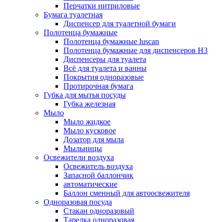
Перчатки нитриловые
Бумага туалетная
Диспенсер для туалетной бумаги
Полотенца бумажные
Полотенца бумажные luscan
Полотенца бумажные для диспенсеров H3
Диспенсеры для туалета
Всё для туалета и ванны
Покрытия одноразовые
Протирочная бумага
Губка для мытья посуды
Губка железная
Мыло
Мыло жидкое
Мыло кусковое
Дозатор для мыла
Мыльницы
Освежители воздуха
Освежитель воздуха
Запасной баллончик
автоматические
Баллон сменный для автоосвежителя
Одноразовая посуда
Стакан одноразовый
Тарелка одноразовая