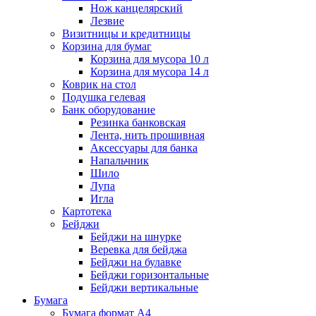
Нож канцелярский
Лезвие
Визитницы и кредитницы
Корзина для бумаг
Корзина для мусора 10 л
Корзина для мусора 14 л
Коврик на стол
Подушка гелевая
Банк оборудование
Резинка банковская
Лента, нить прошивная
Аксессуары для банка
Напальчник
Шило
Лупа
Игла
Картотека
Бейджи
Бейджи на шнурке
Веревка для бейджа
Бейджи на булавке
Бейджи горизонтальные
Бейджи вертикальные
Бумага
Бумага формат А4