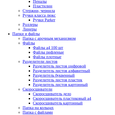
Пеналы
Пластилин
Стержни, чернила
Ручки класса люкс
Ручки Parker
Роллеры
Линеры
Папки и файлы
Папка с арочным механизмом
Файлы
Файлы а4 100 шт
Файлы рифленые
Файлы плотные
Разделители листов
Разделитель листов цифровой
Разделитель листов алфавитный
Разделитель буквенный
Разделитель листов пластик
Разделитель листов картонный
Скоросшиватели
Скоросшиватель дело
Скоросшиватель пластиковый а4
Скоросшиватель картонный
Папка на кольцах
Папка с файлами