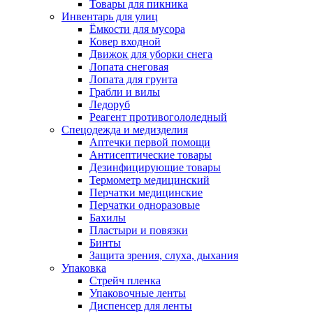
Товары для пикника
Инвентарь для улиц
Ёмкости для мусора
Ковер входной
Движок для уборки снега
Лопата снеговая
Лопата для грунта
Грабли и вилы
Ледоруб
Реагент противогололедный
Спецодежда и медизделия
Аптечки первой помощи
Антисептические товары
Дезинфицирующие товары
Термометр медицинский
Перчатки медицинские
Перчатки одноразовые
Бахилы
Пластыри и повязки
Бинты
Защита зрения, слуха, дыхания
Упаковка
Стрейч пленка
Упаковочные ленты
Диспенсер для ленты