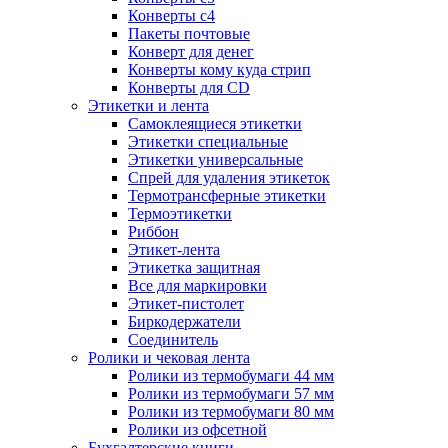
Конверты с4
Пакеты почтовые
Конверт для денег
Конверты кому куда стрип
Конверты для CD
Этикетки и лента
Самоклеящиеся этикетки
Этикетки специальные
Этикетки универсальные
Спрей для удаления этикеток
Термотрансферные этикетки
Термоэтикетки
Риббон
Этикет-лента
Этикетка защитная
Все для маркировки
Этикет-пистолет
Биркодержатели
Соединитель
Ролики и чековая лента
Ролики из термобумаги 44 мм
Ролики из термобумаги 57 мм
Ролики из термобумаги 80 мм
Ролики из офсетной
Бухгалтерские книги