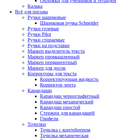
Обложки для учебников и тетрадей
Калька
Всё для письма
Ручки шариковые
Шариковая ручка Schneider
Ручки гелевые
Ручки Pilot
Ручки стираемые
Ручки на подставке
Маркер выделитель текста
Маркер промышленный
Маркер перманентный
Маркер для досок
Корректоры для текста
Корректирующая жидкость
Корректор лента
Карандаши
Карандаш чернографитный
Карандаш механический
Карандаш простой
Стержни для карандашей
Грифели
Точилки
Точилка с контейнером
Точилка механическая