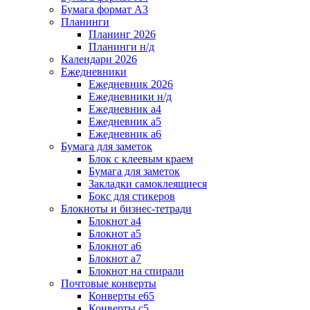
Бумага формат А3
Планинги
Планинг 2026
Планинги н/д
Календари 2026
Ежедневники
Ежедневник 2026
Ежедневники н/д
Ежедневник а4
Ежедневник а5
Ежедневник а6
Бумага для заметок
Блок с клеевым краем
Бумага для заметок
Закладки самоклеящиеся
Бокс для стикеров
Блокноты и бизнес-тетради
Блокнот а4
Блокнот а5
Блокнот а6
Блокнот а7
Блокнот на спирали
Почтовые конверты
Конверты е65
Конверты с5