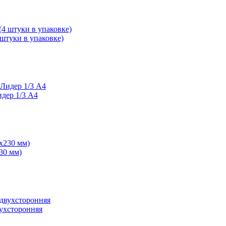
 штуки в упаковке)
идер 1/3 А4
30 мм)
вухсторонняя