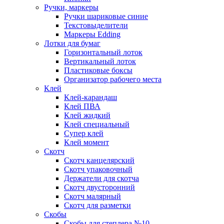
Ручки, маркеры
Ручки шариковые синие
Текстовыделители
Маркеры Edding
Лотки для бумаг
Горизонтальный лоток
Вертикальный лоток
Пластиковые боксы
Организатор рабочего места
Клей
Клей-карандаш
Клей ПВА
Клей жидкий
Клей специальный
Супер клей
Клей момент
Скотч
Скотч канцелярский
Скотч упаковочный
Держатели для скотча
Скотч двусторонний
Скотч малярный
Скотч для разметки
Скобы
Скобы для степлера №10