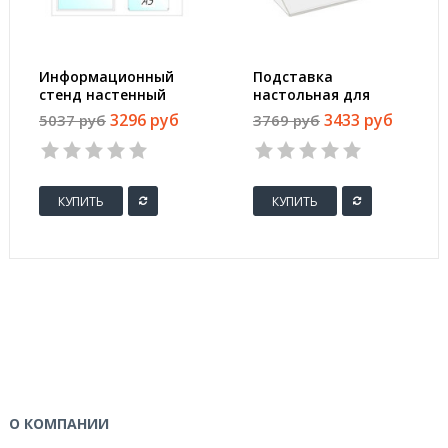
Информационный
Подставка
стенд настенный
настольная для
Attache Информация
рекламных
3296 руб
3433 руб
5037 руб
3769 руб
А4/А5 пластиковый
материалов Attache
белый/синий (4
А4 (8 штук в
отделения)
упаковке)
КУПИТЬ
КУПИТЬ
О КОМПАНИИ