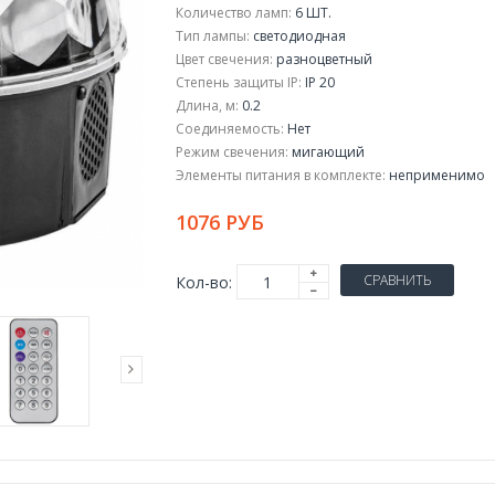
Количество ламп:
6 ШТ.
Тип лампы:
светодиодная
Цвет свечения:
разноцветный
Степень защиты IP:
IP 20
Длина, м:
0.2
Соединяемость:
Нет
Режим свечения:
мигающий
Элементы питания в комплекте:
неприменимо
1076 РУБ
СРАВНИТЬ
Кол-во: