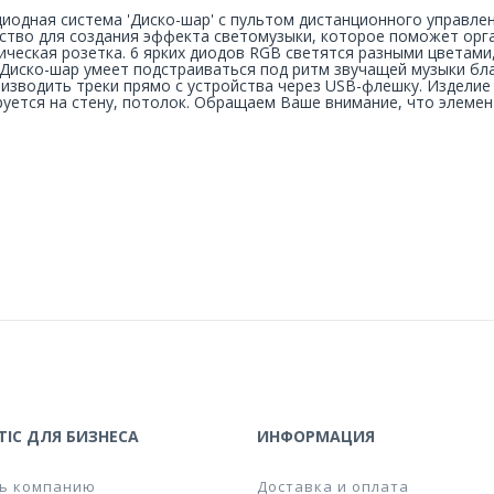
иодная система 'Диско-шар' с пультом дистанционного управлен
ство для создания эффекта светомузыки, которое поможет орга
ическая розетка. 6 ярких диодов RGB светятся разными цветам
 Диско-шар умеет подстраиваться под ритм звучащей музыки бл
изводить треки прямо с устройства через USB-флешку. Изделие
уется на стену, потолок. Обращаем Ваше внимание, что элемент
IC ДЛЯ БИЗНЕСА
ИНФОРМАЦИЯ
ь компанию
Доставка и оплата