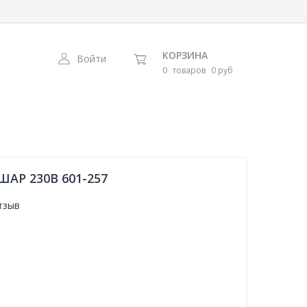
КОРЗИНА
Войти
0
товаров
0 руб
Р 230В 601-257
тзыв