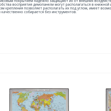
иковым покрытием надежно защищают их от внешних воздейств
обства восприятия демопанели могут располагаться в книжной
зм крепления позволяет располагать их под углом, имеет возм
и качественно собирается без инструментов.