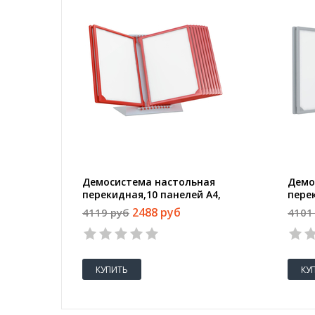
Демосистема настольная
Демо
перекидная,10 панелей А4,
пере
цветная 153080
цвет
2488 руб
4119 руб
4101
КУПИТЬ
КУ