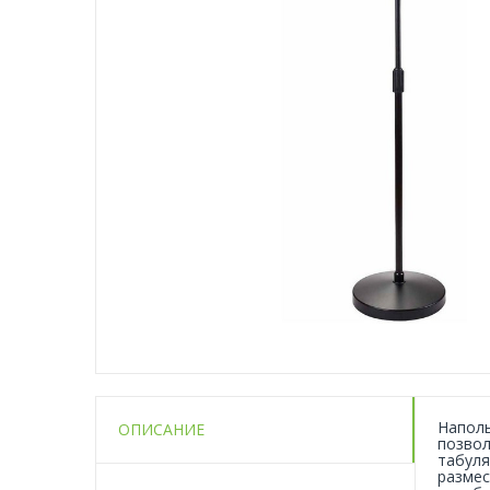
Наполь
ОПИСАНИЕ
позвол
табуля
размес