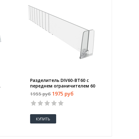
Разделитель DIV60-ВT60 с
Демоси
,
переднем ограничителем 60
Promega
мм, дл.185-385мм,40шт/уп
панеле
1975 руб
1955 руб
5597 ру
КУПИТЬ
КУПИТ