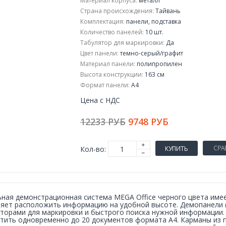
Материал корпуса:
металл
Страна происхождения:
Тайвань
Комплектация:
панели, подставка
Количество панелей:
10 шт.
Табулятор для маркировки:
Да
Цвет панели:
темно-серый/графит
Материал панели:
полипропилен
Высота конструкции:
163 см
Формат панели:
А4
Цена с НДС
12233 РУБ
9748 РУБ
СРА
Кол-во:
КУПИТЬ
ная демонстрационная система MEGA Office черного цвета име
яет расположить информацию на удобной высоте. Демопанели (
торами для маркировки и быстрого поиска нужной информации.
тить одновременно до 20 документов формата А4. Карманы из 