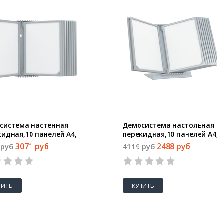
система настенная
Демосистема настольная
кидная,10 панелей А4,
перекидная,10 панелей А4
 серый 153079-03
цвет серый 153080-03
3071 руб
2488 руб
 руб
4119 руб
ПИТЬ
КУПИТЬ