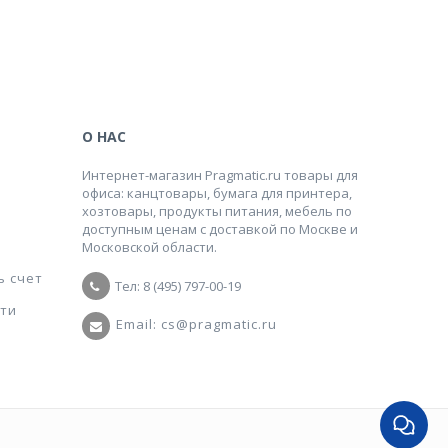
О НАС
Интернет-магазин Pragmatic.ru товары для
офиса: канцтовары, бумага для принтера,
хозтовары, продукты питания, мебель по
доступным ценам с доставкой по Москве и
Московской области.
ь счет
Тел: 8 (495) 797-00-19
ти
Email: cs@pragmatic.ru