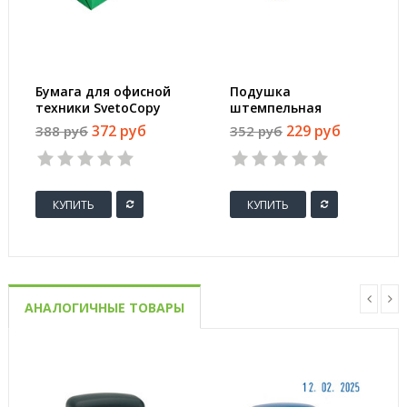
Бумага для офисной
Подушка
техники SvetoCopy
штемпельная
(A4, марка C, 80 г/
настольная Colop
372 руб
229 руб
388 руб
352 руб
кв.м, 500 листов)
Micro 2 синяя 110x70
мм
КУПИТЬ
КУПИТЬ
АНАЛОГИЧНЫЕ ТОВАРЫ