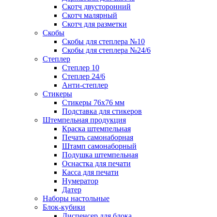
Скотч двусторонний
Скотч малярный
Скотч для разметки
Скобы
Скобы для степлера №10
Скобы для степлера №24/6
Степлер
Степлер 10
Степлер 24/6
Анти-степлер
Стикеры
Стикеры 76x76 мм
Подставка для стикеров
Штемпельная продукция
Краска штемпельная
Печать самонаборная
Штамп самонаборный
Подушка штемпельная
Оснастка для печати
Касса для печати
Нумератор
Датер
Наборы настольные
Блок-кубики
Диспенсер для блока