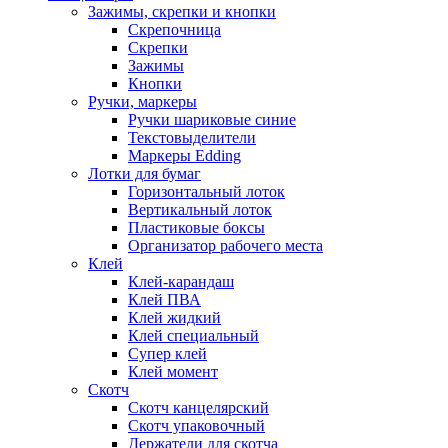
Зажимы, скрепки и кнопки
Скрепочница
Скрепки
Зажимы
Кнопки
Ручки, маркеры
Ручки шариковые синие
Текстовыделители
Маркеры Edding
Лотки для бумаг
Горизонтальный лоток
Вертикальный лоток
Пластиковые боксы
Организатор рабочего места
Клей
Клей-карандаш
Клей ПВА
Клей жидкий
Клей специальный
Супер клей
Клей момент
Скотч
Скотч канцелярский
Скотч упаковочный
Держатели для скотча