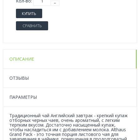
Кол-во:
КУПИТЬ
СРАВНИТЬ
ОПИСАНИЕ
ОТЗЫВЫ
ПАРАМЕТРЫ
Традиционный чай Английский завтрак - крепкий купаж
отборных черных чаев, очень ароматный, с легким
терпким вкусом. Достаточно насыщенный купаж,
чтобы насладиться им с добавлением молока. Althaus
Grand Pack - это точная порция листового чая для
заваривания в чайнике, помещенная в продолговатый