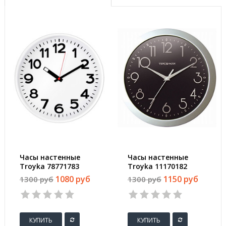
Часы настенные
Часы настенные
Troyka 78771783
Troyka 11170182
(30.5х30.5х5 см)
(29х29х3.8 см)
1080 руб
1150 руб
1300 руб
1300 руб
КУПИТЬ
КУПИТЬ