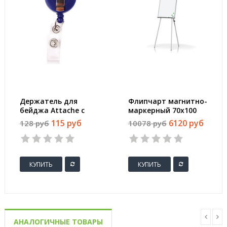
Держатель для
Флипчарт магнитно-
бейджа Attache с
маркерный 70х100
рулеткой
см на треноге
115 руб
6120 руб
128 руб
10078 руб
Attache
КУПИТЬ
КУПИТЬ
АНАЛОГИЧНЫЕ ТОВАРЫ