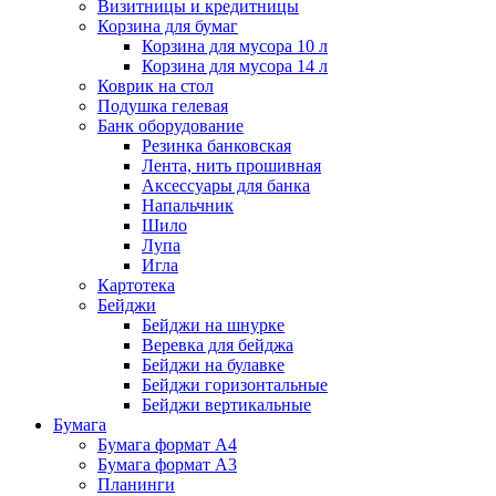
Визитницы и кредитницы
Корзина для бумаг
Корзина для мусора 10 л
Корзина для мусора 14 л
Коврик на стол
Подушка гелевая
Банк оборудование
Резинка банковская
Лента, нить прошивная
Аксессуары для банка
Напальчник
Шило
Лупа
Игла
Картотека
Бейджи
Бейджи на шнурке
Веревка для бейджа
Бейджи на булавке
Бейджи горизонтальные
Бейджи вертикальные
Бумага
Бумага формат А4
Бумага формат А3
Планинги