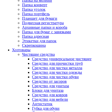
Папка на молнии
Папка конверт
Папка уголок
Папка портфель
Планшет для бумаги
Подвесная регистратура
Архивные папки и короба
Папка для бумаг с завязками
Папка адресная
Этикетки для папок
Скрепкошина
Хозтовары
Чистящие средства
Средство универсальное чистящее
Средство для прочистки труб
Средство для чистки металла
Средство для чистки одежды
Средство для чистки обуви
Средство от засоров
Средство для унитаза
Блоки для унитаза
Средство для ковров
Средство для мебели
Антистатик
Губка для обуви