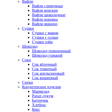
Вафли
Вафли сливочные
Вафли венские
Вафли шоколадные
Вафли коровка
Вафли яшкино
Сушки
Сушки с маком
Сушки с солью
Сушки озби
Шоколад
Шоколад порционный
Шоколад горький
Соки
Сок яблочный
Сок томатный
Сок апельсиновый
Сок вишневый
Снеки
Кондитерские изделия
Мармелад
Рахат-лукум
Батончик
Хлебцы
Кекс