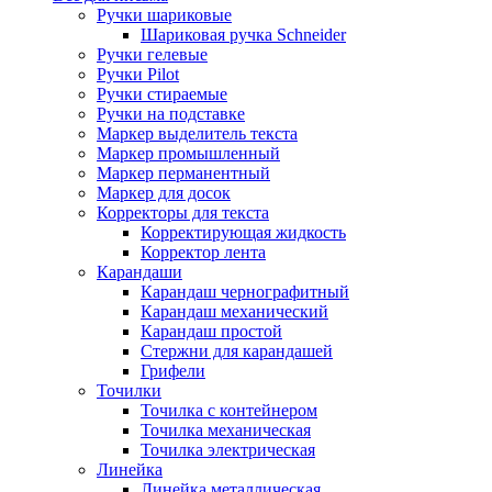
Ручки шариковые
Шариковая ручка Schneider
Ручки гелевые
Ручки Pilot
Ручки стираемые
Ручки на подставке
Маркер выделитель текста
Маркер промышленный
Маркер перманентный
Маркер для досок
Корректоры для текста
Корректирующая жидкость
Корректор лента
Карандаши
Карандаш чернографитный
Карандаш механический
Карандаш простой
Стержни для карандашей
Грифели
Точилки
Точилка с контейнером
Точилка механическая
Точилка электрическая
Линейка
Линейка металлическая