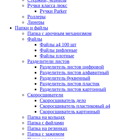
Ручки класса люкс
Ручки Parker
Роллеры
Линеры
Папки и файлы
Папка с арочным механизмом
Файлы
Файлы а4 100 шт
Файлы рифленые
Файлы плотные
Разделители листов
Разделитель листов цифровой
Разделитель листов алфавитный
Разделитель буквенный
Разделитель листов пластик
Разделитель листов картонный
Скоросшиватели
Скоросшиватель дело
Скоросшиватель пластиковый а4
Скоросшиватель картонный
Папка на кольцах
Папка с файлами
Папка на резинках
Папка с зажимом