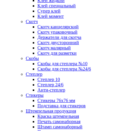
Клей жидкий
Клей специальный
Супер клей
Клей момент
Скотч
Скотч канцелярский
Скотч упаковочный
Держатели для скотча
Скотч двусторонний
Скотч малярный
Скотч для разметки
Скобы
Скобы для степлера №10
Скобы для степлера №24/6
Степлер
Степлер 10
Степлер 24/6
Анти-степлер
Стикеры
Стикеры 76x76 мм
Подставка для стикеров
Штемпельная продукция
Краска штемпельная
Печать самонаборная
Штамп самонаборный