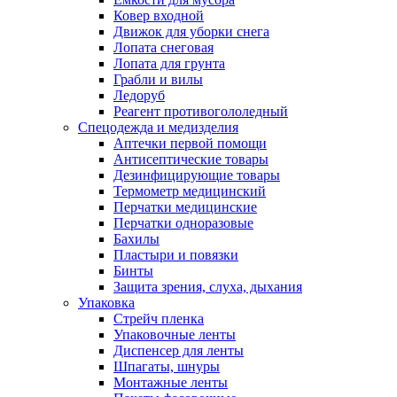
Ковер входной
Движок для уборки снега
Лопата снеговая
Лопата для грунта
Грабли и вилы
Ледоруб
Реагент противогололедный
Спецодежда и медизделия
Аптечки первой помощи
Антисептические товары
Дезинфицирующие товары
Термометр медицинский
Перчатки медицинские
Перчатки одноразовые
Бахилы
Пластыри и повязки
Бинты
Защита зрения, слуха, дыхания
Упаковка
Стрейч пленка
Упаковочные ленты
Диспенсер для ленты
Шпагаты, шнуры
Монтажные ленты