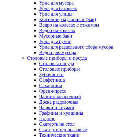
Урна для мусора
Урна для батареек
Урна для улицы
Контейнер мусорный (Бак)
Ведро на колесах с отжимом
Ведро на колесах
Мусорные баки
Урна для бумаг
Урна для раздельного сбора мусора
Ведро для мусора
Столовые приборы и посуда
Столовая посуда
Столовые приборы
Зубочистки
Салфетница
Сахарница
Френч-пресс
Чайник заварочный
Доска разделочная
Чашки и кружки
Графины и кувшины
Поднос
Скатерть на стол
Скатерти одноразовые
Технические ткани