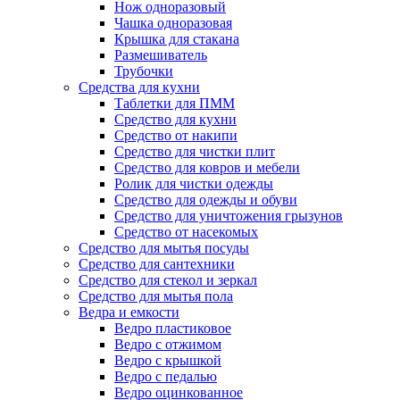
Нож одноразовый
Чашка одноразовая
Крышка для стакана
Размешиватель
Трубочки
Средства для кухни
Таблетки для ПММ
Средство для кухни
Средство от накипи
Средство для чистки плит
Средство для ковров и мебели
Ролик для чистки одежды
Средство для одежды и обуви
Средство для уничтожения грызунов
Средство от насекомых
Средство для мытья посуды
Средство для сантехники
Средство для стекол и зеркал
Средство для мытья пола
Ведра и емкости
Ведро пластиковое
Ведро с отжимом
Ведро с крышкой
Ведро с педалью
Ведро оцинкованное