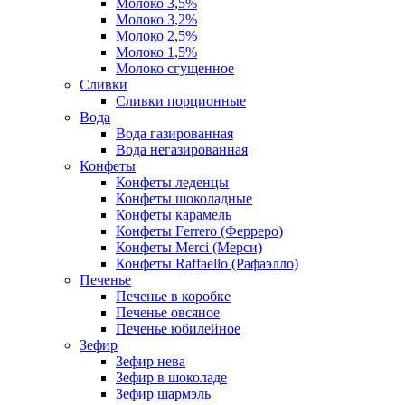
Молоко 3,5%
Молоко 3,2%
Молоко 2,5%
Молоко 1,5%
Молоко сгущенное
Сливки
Сливки порционные
Вода
Вода газированная
Вода негазированная
Конфеты
Конфеты леденцы
Конфеты шоколадные
Конфеты карамель
Конфеты Ferrero (Ферреро)
Конфеты Merci (Мерси)
Конфеты Raffaello (Рафаэлло)
Печенье
Печенье в коробке
Печенье овсяное
Печенье юбилейное
Зефир
Зефир нева
Зефир в шоколаде
Зефир шармэль