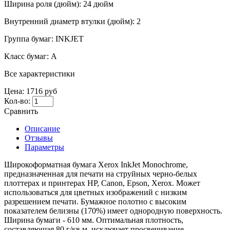
Ширина роля (дюйм):
24 дюйм
Внутренний диаметр втулки (дюйм):
2
Группа бумаг:
INKJET
Класс бумаг:
А
Все характеристики
Цена:
1716 руб
Кол-во:
Сравнить
Описание
Отзывы
Параметры
Широкоформатная бумага Xerox InkJet Мonochrome,
предназначенная для печати на струйных черно-белых
плоттерах и принтерах НP, Сanon, Еpson, Xerox. Может
использоваться для цветных изображений c низким
разрешением печати. Бумажное полотно с высоким
показателем белизны (170%) имеет однородную поверхность.
Ширина бумаги - 610 мм. Оптимальная плотность,
составляющая 80 г/кв.м, исключает просвечивание