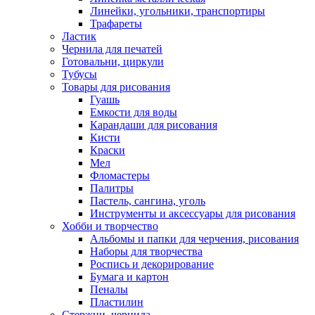
Линейки, угольники, транспортиры
Трафареты
Ластик
Чернила для печатей
Готовальни, циркули
Тубусы
Товары для рисования
Гуашь
Емкости для воды
Карандаши для рисования
Кисти
Краски
Мел
Фломастеры
Палитры
Пастель, сангина, уголь
Инструменты и аксессуары для рисования
Хобби и творчество
Альбомы и папки для черчения, рисования
Наборы для творчества
Роспись и декорирование
Бумага и картон
Пеналы
Пластилин
Стержни, чернила