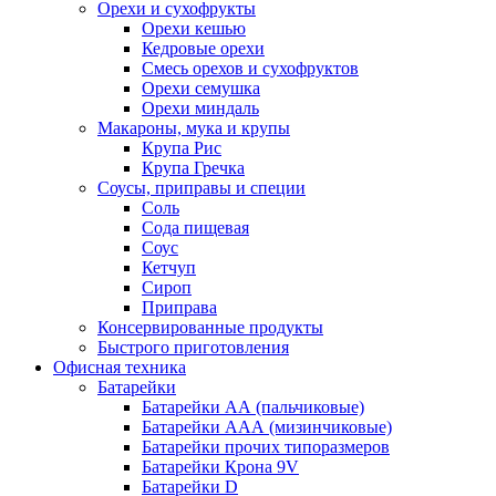
Орехи и сухофрукты
Орехи кешью
Кедровые орехи
Смесь орехов и сухофруктов
Орехи семушка
Орехи миндаль
Макароны, мука и крупы
Крупа Рис
Крупа Гречка
Соусы, приправы и специи
Соль
Сода пищевая
Соус
Кетчуп
Сироп
Приправа
Консервированные продукты
Быстрого приготовления
Офисная техника
Батарейки
Батарейки АА (пальчиковые)
Батарейки ААА (мизинчиковые)
Батарейки прочих типоразмеров
Батарейки Крона 9V
Батарейки D