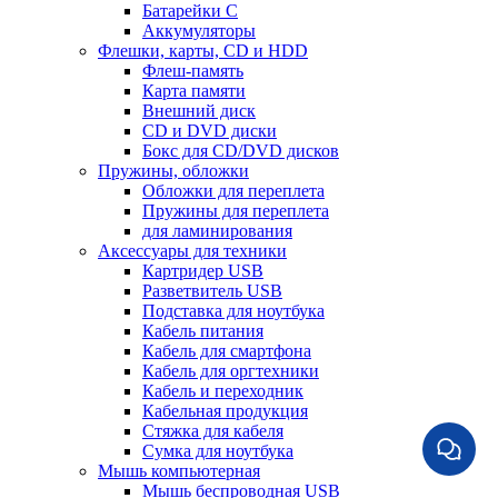
Батарейки С
Аккумуляторы
Флешки, карты, CD и HDD
Флеш-память
Карта памяти
Внешний диск
CD и DVD диски
Бокс для CD/DVD дисков
Пружины, обложки
Обложки для переплета
Пружины для переплета
для ламинирования
Аксессуары для техники
Картридер USB
Разветвитель USB
Подставка для ноутбука
Кабель питания
Кабель для смартфона
Кабель для оргтехники
Кабель и переходник
Кабельная продукция
Стяжка для кабеля
Сумка для ноутбука
Мышь компьютерная
Мышь беспроводная USB