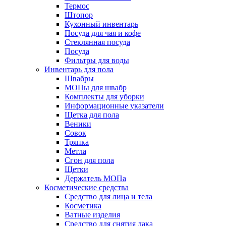
Термос
Штопор
Кухонный инвентарь
Посуда для чая и кофе
Стеклянная посуда
Посуда
Фильтры для воды
Инвентарь для пола
Швабры
МОПы для швабр
Комплекты для уборки
Информационные указатели
Щетка для пола
Веники
Совок
Тряпка
Метла
Сгон для пола
Щетки
Держатель МОПа
Косметические средства
Средство для лица и тела
Косметика
Ватные изделия
Средство для снятия лака