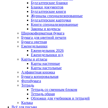
Бухгалтерские бланки
Бланки документов
Бухгалтерские книги
Журналы специализированные
Бухгалтерские карточки
Книги специализированные
Законы и кодексы
Широкоформатная бумага
Бумага для цветной печати
Бумага цветная
Еженедельники
Еженедельник 2026
Еженедельники н/д
Карты и атласы
Карты настенные
Карты настольные
Алфавитная книжка
Бумага копировальная
Фотобумага
Тетрадь
Тетрадь со сменным блоком
Тетрадь общая
Обложки для учебников и тетрадей
Калька
Всё для письма