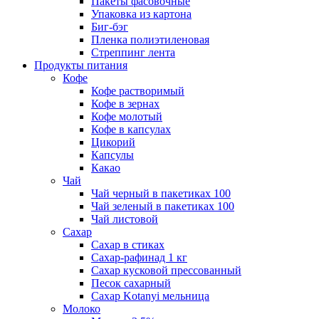
Пакеты фасовочные
Упаковка из картона
Биг-бэг
Пленка полиэтиленовая
Стреппинг лента
Продукты питания
Кофе
Кофе растворимый
Кофе в зернах
Кофе молотый
Кофе в капсулах
Цикорий
Капсулы
Какао
Чай
Чай черный в пакетиках 100
Чай зеленый в пакетиках 100
Чай листовой
Сахар
Сахар в стиках
Сахар-рафинад 1 кг
Сахар кусковой прессованный
Песок сахарный
Сахар Kotanyi мельница
Молоко