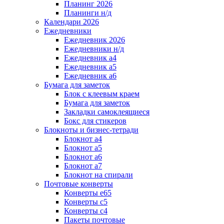
Планинг 2026
Планинги н/д
Календари 2026
Ежедневники
Ежедневник 2026
Ежедневники н/д
Ежедневник а4
Ежедневник а5
Ежедневник а6
Бумага для заметок
Блок с клеевым краем
Бумага для заметок
Закладки самоклеящиеся
Бокс для стикеров
Блокноты и бизнес-тетради
Блокнот а4
Блокнот а5
Блокнот а6
Блокнот а7
Блокнот на спирали
Почтовые конверты
Конверты е65
Конверты с5
Конверты с4
Пакеты почтовые