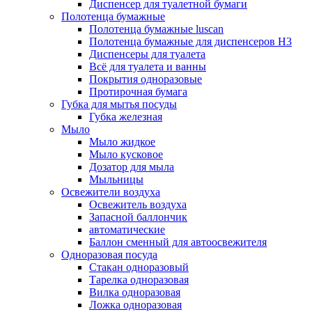
Диспенсер для туалетной бумаги
Полотенца бумажные
Полотенца бумажные luscan
Полотенца бумажные для диспенсеров H3
Диспенсеры для туалета
Всё для туалета и ванны
Покрытия одноразовые
Протирочная бумага
Губка для мытья посуды
Губка железная
Мыло
Мыло жидкое
Мыло кусковое
Дозатор для мыла
Мыльницы
Освежители воздуха
Освежитель воздуха
Запасной баллончик
автоматические
Баллон сменный для автоосвежителя
Одноразовая посуда
Стакан одноразовый
Тарелка одноразовая
Вилка одноразовая
Ложка одноразовая