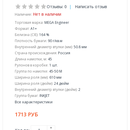
Отзывы: 0
|
Написать отзыв
Нет в наличии
Наличие:
Торговая марка:
MEGA Engineer
Формат:
A1+
Белизна (CIE):
164 %
Плотность бумаги:
90 г/кв.м
Внутренний диаметр втулки (мм):
50.8 мм
Страна происхождения:
Россия
Длина намотки, м:
45
Рулонов в коробке:
1 шт.
Группа по намотке:
45-50 М
Ширина роля (мм):
610 мм
Ширина роля (дюйм):
24 дюйм
Внутренний диаметр втулки (дюйм):
2
Группа бумаг:
INKJET
Все характеристики
1713 РУБ