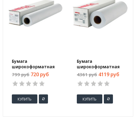
Бумага
Бумага
широкоформатная
широкоформатная
ProMEGA engineer
ProMEGA engineer
720 руб
4119 руб
799 руб
4361 руб
InkJet 70г 610ммх50м
Bright white 80г
50,8мм
620ммх150м 76мм
КУПИТЬ
КУПИТЬ