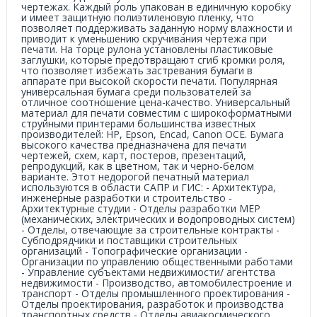
чертежах. Каждый роль упакован в единичную коробку
и имеет защитную полиэтиленовую пленку, что
позволяет поддерживать заданную норму влажности и
приводит к уменьшению скручивания чертежа при
печати. На торце рулона установлены пластиковые
заглушки, которые предотвращают сгиб кромки роля,
что позволяет избежать застревания бумаги в
аппарате при высокой скорости печати. Популярная
универсальная бумага среди пользователей за
отличное соотношение цена-качество. Универсальный
материал для печати совместим с широкоформатными
струйными принтерами большинства известных
производителей: HP, Epson, Encad, Canon OCE. Бумага
высокого качества предназначена для печати
чертежей, схем, карт, постеров, презентаций,
репродукций, как в цветном, так и черно-белом
варианте. Этот недорогой печатный материал
используются в области САПР и ГИС: - Архитектура,
инженерные разработки и строительство -
Архитектурные студии - Отделы разработки МEP
(механических, электрических и водопроводных систем)
- Отделы, отвечающие за строительные контракты -
Субподрядчики и поставщики строительных
организаций - Топографические организации -
Организации по управлению общественными работами
- Управление субъектами недвижимости/ агентства
недвижимости - Производство, автомобилестроение и
транспорт - Отделы промышленного проектирования -
Отделы проектирования, разработок и производства
транспортных средств - Отделы авиакосмического