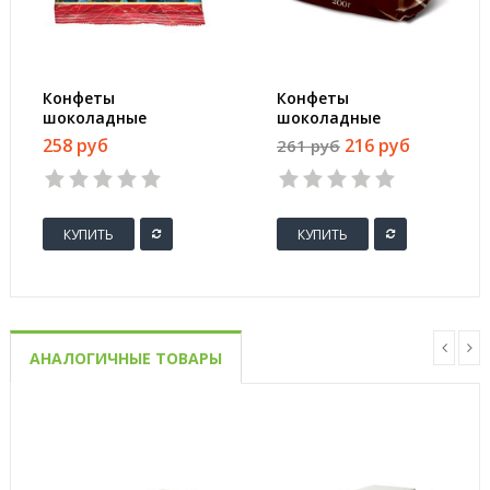
Конфеты
Конфеты
шоколадные
шоколадные
Красный Октябрь
Бабаевские
258 руб
216 руб
261 руб
Мишка косолапый
Трюфельный крем с
200 г
цельным миндалем
200 г
КУПИТЬ
КУПИТЬ
АНАЛОГИЧНЫЕ ТОВАРЫ