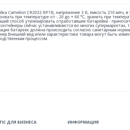
йка Camelion CR2032-BP1B, напряжение 3 В, емкость 210 мАч, в 
зовать при температуре от - 20 до + 60 °C, хранить при темпера
чший способ утилизировать отработавшие батарейки - приносит
контейнеры сейчас устанавливаются во многих супермаркетах, т
ация батареек должна происходить согласно санитарным норма
нер.Внешний вид и/или характеристики товара могут быть изме
одственным процессом.
IC ДЛЯ БИЗНЕСА
ИНФОРМАЦИЯ