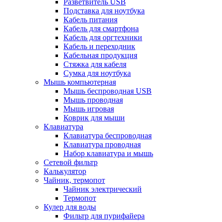
Разветвитель USB
Подставка для ноутбука
Кабель питания
Кабель для смартфона
Кабель для оргтехники
Кабель и переходник
Кабельная продукция
Стяжка для кабеля
Сумка для ноутбука
Мышь компьютерная
Мышь беспроводная USB
Мышь проводная
Мышь игровая
Коврик для мыши
Клавиатура
Клавиатура беспроводная
Клавиатура проводная
Набор клавиатура и мышь
Сетевой фильтр
Калькулятор
Чайник, термопот
Чайник электрический
Термопот
Кулер для воды
Фильтр для пурифайера