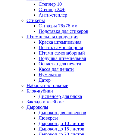
Степлер 10
Степлер 24/6
Анти-степлер
Стикеры
Стикеры 76x76 мм
Подставка для стикеров
Штемпельная продукция
Краска штемпельная
Печать самонаборная
Штамп самонаборный
Подушка штемпельная
Оснастка для печати
Касса для печати
Нумератор
Датер
Наборы настольные
Блок-кубики
Диспенсер для блока
Закладки клейкие
Дыроколы
Дырокол для люверсов
Люверсы
Дырокол до 10 листов
Дырокол до 15 листов
Дырокол до 20 листов