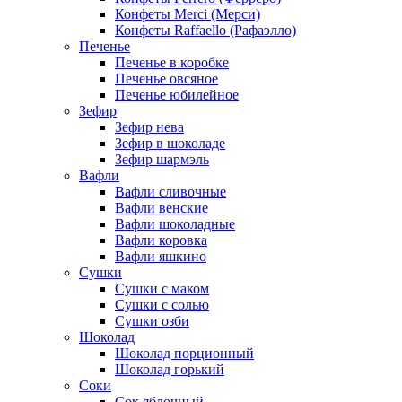
Конфеты Merci (Мерси)
Конфеты Raffaello (Рафаэлло)
Печенье
Печенье в коробке
Печенье овсяное
Печенье юбилейное
Зефир
Зефир нева
Зефир в шоколаде
Зефир шармэль
Вафли
Вафли сливочные
Вафли венские
Вафли шоколадные
Вафли коровка
Вафли яшкино
Сушки
Сушки с маком
Сушки с солью
Сушки озби
Шоколад
Шоколад порционный
Шоколад горький
Соки
Сок яблочный