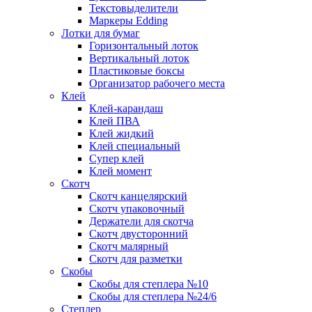
Текстовыделители
Маркеры Edding
Лотки для бумаг
Горизонтальный лоток
Вертикальный лоток
Пластиковые боксы
Организатор рабочего места
Клей
Клей-карандаш
Клей ПВА
Клей жидкий
Клей специальный
Супер клей
Клей момент
Скотч
Скотч канцелярский
Скотч упаковочный
Держатели для скотча
Скотч двусторонний
Скотч малярный
Скотч для разметки
Скобы
Скобы для степлера №10
Скобы для степлера №24/6
Степлер