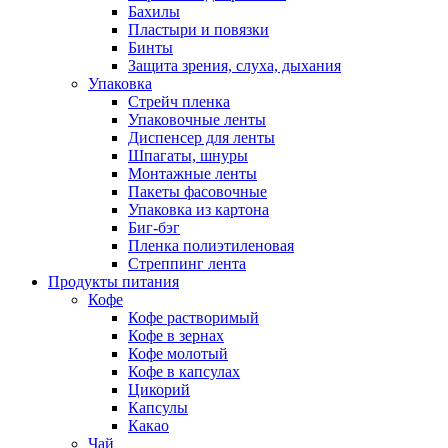
Бахилы
Пластыри и повязки
Бинты
Защита зрения, слуха, дыхания
Упаковка
Стрейч пленка
Упаковочные ленты
Диспенсер для ленты
Шпагаты, шнуры
Монтажные ленты
Пакеты фасовочные
Упаковка из картона
Биг-бэг
Пленка полиэтиленовая
Стреппинг лента
Продукты питания
Кофе
Кофе растворимый
Кофе в зернах
Кофе молотый
Кофе в капсулах
Цикорий
Капсулы
Какао
Чай