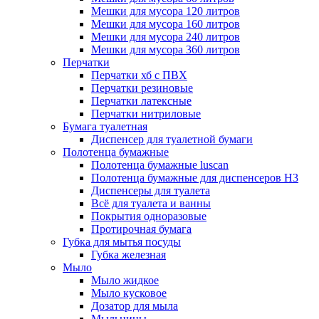
Мешки для мусора 120 литров
Мешки для мусора 160 литров
Мешки для мусора 240 литров
Мешки для мусора 360 литров
Перчатки
Перчатки хб с ПВХ
Перчатки резиновые
Перчатки латексные
Перчатки нитриловые
Бумага туалетная
Диспенсер для туалетной бумаги
Полотенца бумажные
Полотенца бумажные luscan
Полотенца бумажные для диспенсеров H3
Диспенсеры для туалета
Всё для туалета и ванны
Покрытия одноразовые
Протирочная бумага
Губка для мытья посуды
Губка железная
Мыло
Мыло жидкое
Мыло кусковое
Дозатор для мыла
Мыльницы