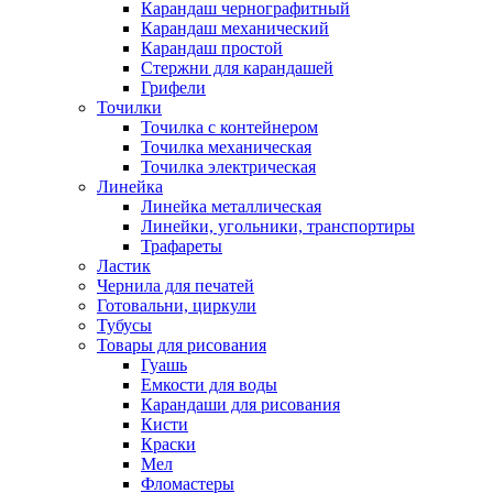
Карандаш чернографитный
Карандаш механический
Карандаш простой
Стержни для карандашей
Грифели
Точилки
Точилка с контейнером
Точилка механическая
Точилка электрическая
Линейка
Линейка металлическая
Линейки, угольники, транспортиры
Трафареты
Ластик
Чернила для печатей
Готовальни, циркули
Тубусы
Товары для рисования
Гуашь
Емкости для воды
Карандаши для рисования
Кисти
Краски
Мел
Фломастеры