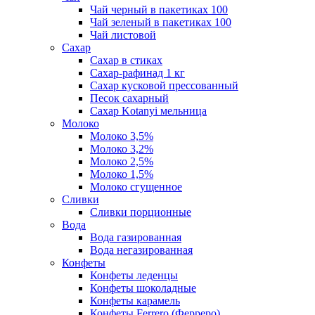
Чай черный в пакетиках 100
Чай зеленый в пакетиках 100
Чай листовой
Сахар
Сахар в стиках
Сахар-рафинад 1 кг
Сахар кусковой прессованный
Песок сахарный
Сахар Kotanyi мельница
Молоко
Молоко 3,5%
Молоко 3,2%
Молоко 2,5%
Молоко 1,5%
Молоко сгущенное
Сливки
Сливки порционные
Вода
Вода газированная
Вода негазированная
Конфеты
Конфеты леденцы
Конфеты шоколадные
Конфеты карамель
Конфеты Ferrero (Ферреро)