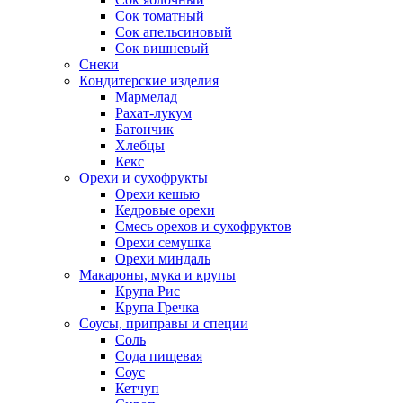
Сок томатный
Сок апельсиновый
Сок вишневый
Снеки
Кондитерские изделия
Мармелад
Рахат-лукум
Батончик
Хлебцы
Кекс
Орехи и сухофрукты
Орехи кешью
Кедровые орехи
Смесь орехов и сухофруктов
Орехи семушка
Орехи миндаль
Макароны, мука и крупы
Крупа Рис
Крупа Гречка
Соусы, приправы и специи
Соль
Сода пищевая
Соус
Кетчуп