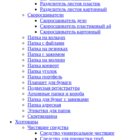
Разделитель листов пластик
Разделитель листов картонный
Скоросшиватели
Скоросшиватель дело
Скоросшиватель пластиковый а4
Скоросшиватель картонный
Папка на кольцах
Папка с файлами
Папка на резинках
Папка с зажимом
Папка на молнии
Папка конверт
Папка уголок
Папка портфель
Планшет для бумаги
Подвесная регистратура
Архивные папки и короба
Папка для бумаг с завязками
Папка адресная
Этикетки для папок
Скрепкошина
Хозтовары
Чистящие средства
Средство универсальное чистящее
Средство для прочистки труб