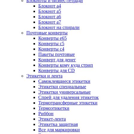
Блокноты и бизнес-тетради
Блокнот а4
Блокнот а5
Блокнот а6
Блокнот а7
Блокнот на спирали
Почтовые конверты
Конверты е65
Конверты с5
Конверты с4
Пакеты почтовые
Конверт для денег
Конверты кому куда стрип
Конверты для CD
Этикетки и лента
Самоклеящиеся этикетки
Этикетки специальные
Этикетки универсальные
Спрей для удаления этикеток
Термотрансферные этикетки
Термоэтикетки
Риббон
Этикет-лента
Этикетка защитная
Все для маркировки