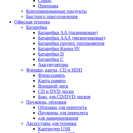
Сироп
Приправа
Консервированные продукты
Быстрого приготовления
Офисная техника
Батарейки
Батарейки АА (пальчиковые)
Батарейки ААА (мизинчиковые)
Батарейки прочих типоразмеров
Батарейки Крона 9V
Батарейки D
Батарейки С
Аккумуляторы
Флешки, карты, CD и HDD
Флеш-память
Карта памяти
Внешний диск
CD и DVD диски
Бокс для CD/DVD дисков
Пружины, обложки
Обложки для переплета
Пружины для переплета
для ламинирования
Аксессуары для техники
Картридер USB