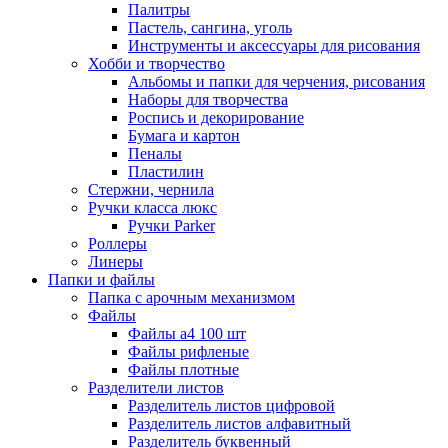
Палитры
Пастель, сангина, уголь
Инструменты и аксессуары для рисования
Хобби и творчество
Альбомы и папки для черчения, рисования
Наборы для творчества
Роспись и декорирование
Бумага и картон
Пеналы
Пластилин
Стержни, чернила
Ручки класса люкс
Ручки Parker
Роллеры
Линеры
Папки и файлы
Папка с арочным механизмом
Файлы
Файлы а4 100 шт
Файлы рифленые
Файлы плотные
Разделители листов
Разделитель листов цифровой
Разделитель листов алфавитный
Разделитель буквенный