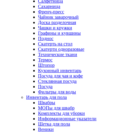
Салфетница
Сахарница
Френч-пресс
Чайник заварочный
Доска разделочная
Чашки и кружки
Графины и кувшины
Поднос
Скатерть на стол
Скатерти одноразовые
Технические ткани
Термос
Штопор
Кухонный инвентарь
Посуда для чая и кофе
Стеклянная посуда
Посуда
Фильтры для воды
Инвентарь для пола
Швабры
МОПы для швабр
Комплекты для уборки
Информационные указатели
Щетка для пола
Веники