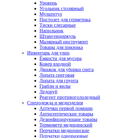
Уровень
Угольник столярный
Мультитул
Пистолет для герметика
Тиски слесарные
Напильник
Штангенциркуль
Малярный инструмент
Товары для пикника
Инвентарь для улиц
Ёмкости для мусора
Ковер входной
Движок для уборки снега
Лопата снеговая
Лопата для грунта
Грабли и вилы
Ледоруб
Реагент противогололедный
Спецодежда и медизделия
Аптечки первой помощи
Антисептические товары
Дезинфицирующие товары
Термометр медицинский
Перчатки медицинские
Перчатки одноразовые