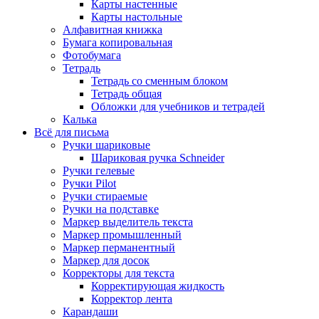
Карты настенные
Карты настольные
Алфавитная книжка
Бумага копировальная
Фотобумага
Тетрадь
Тетрадь со сменным блоком
Тетрадь общая
Обложки для учебников и тетрадей
Калька
Всё для письма
Ручки шариковые
Шариковая ручка Schneider
Ручки гелевые
Ручки Pilot
Ручки стираемые
Ручки на подставке
Маркер выделитель текста
Маркер промышленный
Маркер перманентный
Маркер для досок
Корректоры для текста
Корректирующая жидкость
Корректор лента
Карандаши