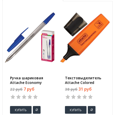
Ручка шариковая
Текстовыделитель
Attache Economy
Attache Colored
Elementary синяя
оранжевый
7 руб
31 руб
22 руб
38 руб
(толщина линии 0.5
(толщина линии 1-5
мм)
мм)
КУПИТЬ
КУПИТЬ