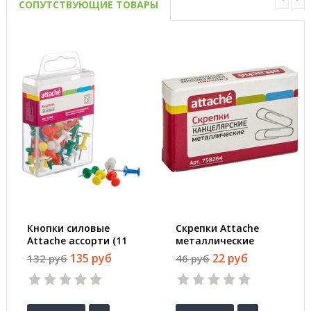
СОПУТСТВУЮЩИЕ ТОВАРЫ
Кнопки силовые
Скрепки Attache
Attache ассорти (11
металлические
мм, 30 штук в
овальные без
135 руб
22 руб
132 руб
46 руб
упаковке)
покрытия 28 мм (100
штук в упаковке)