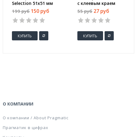
Selection 51х51 мм
с клеевым краем
неоновые 5 цветов
76х76 мм желтый 100
150 руб
27 руб
199 руб
55 руб
(1 блок, 250 листов)
листов
КУПИТЬ
КУПИТЬ
О КОМПАНИИ
О компании / About Pragmatic
Прагматик в цифрах