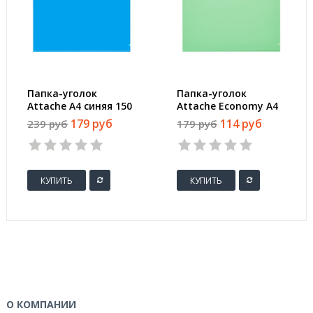
Папка-уголок
Папка-уголок
Attache A4 синяя 150
Attache Economy A4
мкм (10 штук в
зеленая 100 мкм (10
179 руб
114 руб
239 руб
179 руб
упаковке)
штук в упаковке)
КУПИТЬ
КУПИТЬ
О КОМПАНИИ