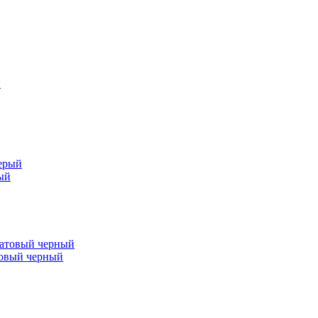
ый
товый черный