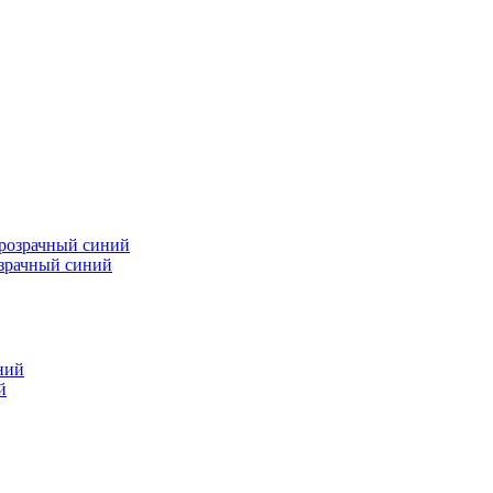
зрачный синий
й