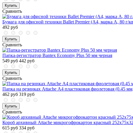
Купить
Сравнить
Бумага для офисной техники Ballet Premier (А4, марка A, 80 г/кв
492 руб
Купить
Сравнить
Папка-регистратор Bantex Economy Plus 50 мм черная
549 руб
442 руб
Купить
Сравнить
Папка на резинках Attache А4 пластиковая фиолетовая (0.45 мм,
462 руб
319 руб
Купить
Сравнить
Короб архивный Attache микрогофрокартон красный 252x75x322
615 руб
334 руб