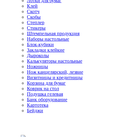
Лотки для бумаг
Клей
Скотч
Скобы
Степлер
Стикеры
Штемпельная продукция
Наборы настольные
Блок-кубики
Закладки клейкие
Дыроколы
Калькуляторы настольные
Ножницы
Нож канцелярский, лезвие
Визитницы и кредитницы
Корзина для бумаг
Коврик на стол
Подушка гелевая
Банк оборудование
Картотека
Бейджи