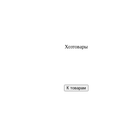
Хозтовары
К товарам