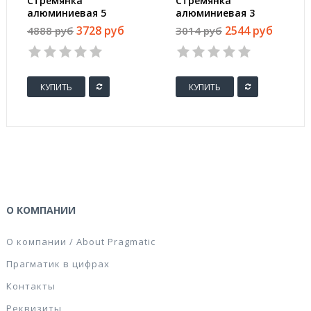
Стремянка
Стремянка
алюминиевая 5
алюминиевая 3
ступеней Сибртех
ступени Сибртех
3728 руб
2544 руб
4888 руб
3014 руб
97715
97713
КУПИТЬ
КУПИТЬ
О КОМПАНИИ
О компании / About Pragmatic
Прагматик в цифрах
Контакты
Реквизиты