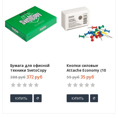
Бумага для офисной
Кнопки силовые
техники SvetoCopy
Attache Economy (10
(A4, марка C, 80 г/
мм, 50 штук в
372 руб
35 руб
388 руб
55 руб
кв.м, 500 листов)
упаковке)
КУПИТЬ
КУПИТЬ