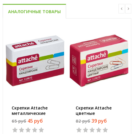
АНАЛОГИЧНЫЕ ТОВАРЫ
Скрепки Attache
Скрепки Attache
металлические
цветные
оцинкованные 28 мм
металлические с
45 руб
39 руб
65 руб
82 руб
(100 штук в
полимерным
упаковке)
покрытием 28 мм