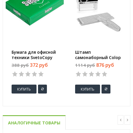
Бумага для офисной
Штамп
техники SvetoCopy
самонаборный Colop
(A4, марка C, 80 г/
Printer 20-3-Set
372 руб
876 руб
388 руб
1114 руб
кв.м, 500 листов)
пластиковый с
персонализацией 3
строки
КУПИТЬ
КУПИТЬ
АНАЛОГИЧНЫЕ ТОВАРЫ