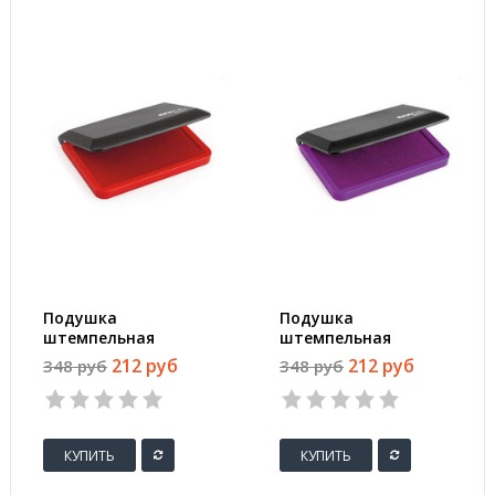
Подушка
Подушка
штемпельная
штемпельная
настольная Colop
настольная Colop
212 руб
212 руб
348 руб
348 руб
Micro 1 красная
Micro 1 фиолетовая
90x50 мм
90x50 мм
КУПИТЬ
КУПИТЬ