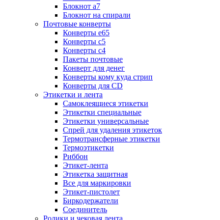
Блокнот а7
Блокнот на спирали
Почтовые конверты
Конверты е65
Конверты с5
Конверты с4
Пакеты почтовые
Конверт для денег
Конверты кому куда стрип
Конверты для CD
Этикетки и лента
Самоклеящиеся этикетки
Этикетки специальные
Этикетки универсальные
Спрей для удаления этикеток
Термотрансферные этикетки
Термоэтикетки
Риббон
Этикет-лента
Этикетка защитная
Все для маркировки
Этикет-пистолет
Биркодержатели
Соединитель
Ролики и чековая лента