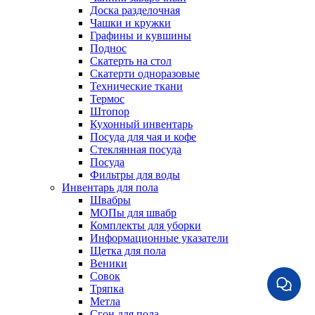
Доска разделочная
Чашки и кружки
Графины и кувшины
Поднос
Скатерть на стол
Скатерти одноразовые
Технические ткани
Термос
Штопор
Кухонный инвентарь
Посуда для чая и кофе
Стеклянная посуда
Посуда
Фильтры для воды
Инвентарь для пола
Швабры
МОПы для швабр
Комплекты для уборки
Информационные указатели
Щетка для пола
Веники
Совок
Тряпка
Метла
Сгон для пола