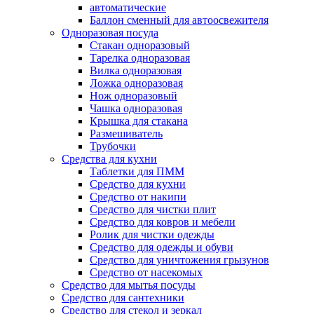
автоматические
Баллон сменный для автоосвежителя
Одноразовая посуда
Стакан одноразовый
Тарелка одноразовая
Вилка одноразовая
Ложка одноразовая
Нож одноразовый
Чашка одноразовая
Крышка для стакана
Размешиватель
Трубочки
Средства для кухни
Таблетки для ПММ
Средство для кухни
Средство от накипи
Средство для чистки плит
Средство для ковров и мебели
Ролик для чистки одежды
Средство для одежды и обуви
Средство для уничтожения грызунов
Средство от насекомых
Средство для мытья посуды
Средство для сантехники
Средство для стекол и зеркал