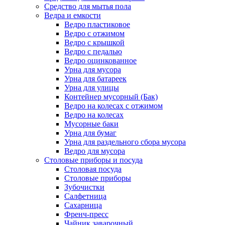
Средство для мытья пола
Ведра и емкости
Ведро пластиковое
Ведро с отжимом
Ведро с крышкой
Ведро с педалью
Ведро оцинкованное
Урна для мусора
Урна для батареек
Урна для улицы
Контейнер мусорный (Бак)
Ведро на колесах с отжимом
Ведро на колесах
Мусорные баки
Урна для бумаг
Урна для раздельного сбора мусора
Ведро для мусора
Столовые приборы и посуда
Столовая посуда
Столовые приборы
Зубочистки
Салфетница
Сахарница
Френч-пресс
Чайник заварочный