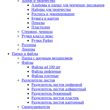
Хобби и творчество
Альбомы и папки для черчения, рисования
Наборы для творчества
Роспись и декорирование
Бумага и картон
Пеналы
Пластилин
Стержни, чернила
Ручки класса люкс
Ручки Parker
Роллеры
Линеры
Папки и файлы
Папка с арочным механизмом
Файлы
Файлы а4 100 шт
Файлы рифленые
Файлы плотные
Разделители листов
Разделитель листов цифровой
Разделитель листов алфавитный
Разделитель буквенный
Разделитель листов пластик
Разделитель листов картонный
Скоросшиватели