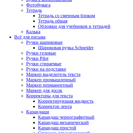
Фотобумага
Тетрадь
Тетрадь со сменным блоком
Тетрадь общая
Обложки для учебников и тетрадей
Калька
Всё для письма
Ручки шариковые
Шариковая ручка Schneider
Ручки гелевые
Ручки Pilot
Ручки стираемые
Ручки на подставке
Маркер выделитель текста
Маркер промышленный
Маркер перманентный
Маркер для досок
Корректоры для текста
Корректирующая жидкость
Корректор лента
Карандаши
Карандаш чернографитный
Карандаш механический
Карандаш простой