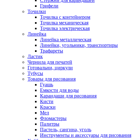
Стержни для карандашей
Грифели
Точилки
Точилка с контейнером
Точилка механическая
Точилка электрическая
Линейка
Линейка металлическая
Линейки, угольники, транспортиры
Трафареты
Ластик
Чернила для печатей
Готовальни, циркули
Тубусы
Товары для рисования
Гуашь
Емкости для воды
Карандаши для рисования
Кисти
Краски
Мел
Фломастеры
Палитры
Пастель, сангина, уголь
Инструменты и аксессуары для рисования