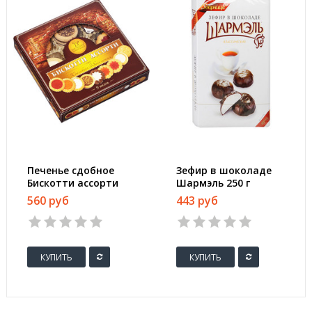
Печенье сдобное
Зефир в шоколаде
Бискотти ассорти
Шармэль 250 г
345 г
560 руб
443 руб
КУПИТЬ
КУПИТЬ