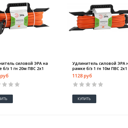
нитель силовой ЭРА на
Удлинитель силовой ЭРА 
 б/з 1 гн 20м ПВС 2х1
рамке б/з 1 гн 10м ПВС 2х1
Б0043040)У1-03212
IP44(Б0043039)У1-03233
 руб
1128 руб
ПИТЬ
КУПИТЬ