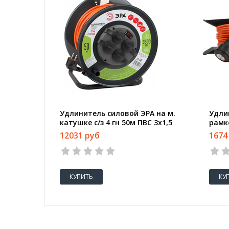
Удлинитель силовой ЭРА на м.
Удли
катушке c/з 4 гн 50м ПВС 3х1,5
рамке
IP44 (Б0046852)
IP44(
12031 руб
1674
КУПИТЬ
КУ