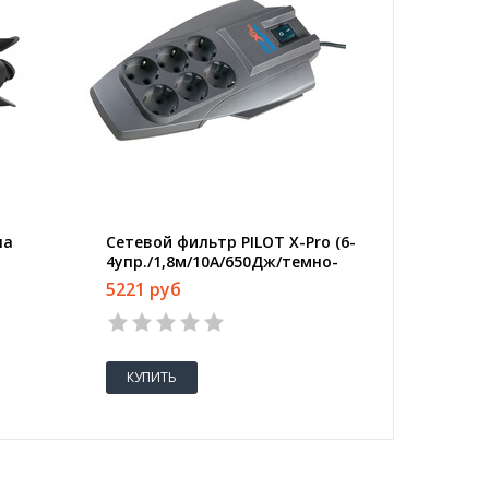
на
Сетевой фильтр PILOT X-Pro (6-
Сетевой
4упр./1,8м/10А/650Дж/темно-
(6/1,8м
серый)
5221 руб
1865 р
КУПИТЬ
КУПИТ