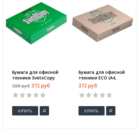
Бумага для офисной
Бумага для офисной
техники SvetoCopy
техники ECO (А4,
(A4, марка C, 80 г/
марка С, 80 г/кв.м,
372 руб
372 руб
388 руб
кв.м, 500 листов)
белизна 60%, 500
листов)
КУПИТЬ
КУПИТЬ