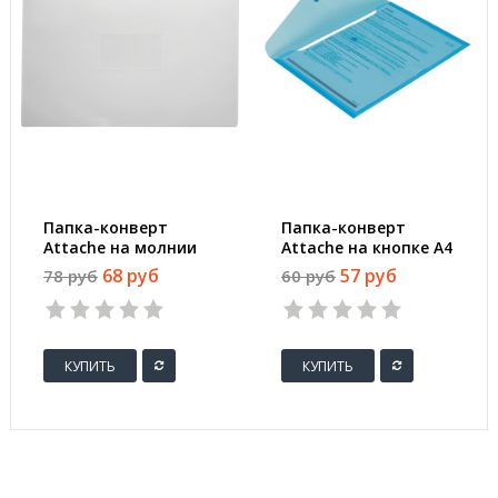
Папка-конверт
Папка-конверт
Attache на молнии
Attache на кнопке А4
А5 прозрачная 0.16
синяя 0.18 мм
68 руб
57 руб
78 руб
60 руб
мм
КУПИТЬ
КУПИТЬ