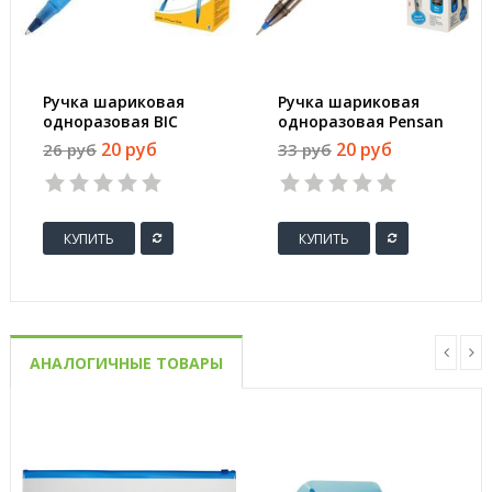
Ручка шариковая
Ручка шариковая
одноразовая BIC
одноразовая Pensan
Round Stic синяя
My Tech синяя
20 руб
20 руб
26 руб
33 руб
(толщина линии 0.4
(толщина линии 0.7
мм)
мм)
КУПИТЬ
КУПИТЬ
АНАЛОГИЧНЫЕ ТОВАРЫ