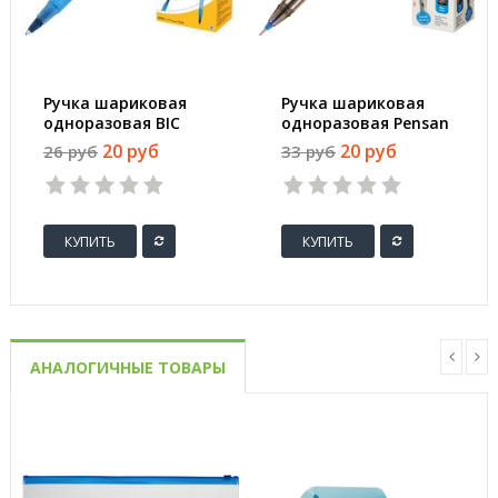
Ручка шариковая
Ручка шариковая
одноразовая BIC
одноразовая Pensan
Round Stic синяя
My Tech синяя
20 руб
20 руб
26 руб
33 руб
(толщина линии 0.4
(толщина линии 0.7
мм)
мм)
КУПИТЬ
КУПИТЬ
АНАЛОГИЧНЫЕ ТОВАРЫ