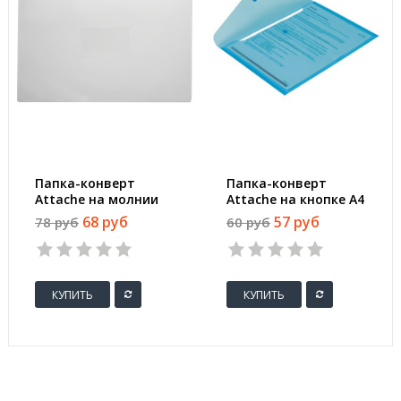
Папка-конверт
Папка-конверт
Attache на молнии
Attache на кнопке А4
А5 прозрачная 0.16
синяя 0.18 мм
68 руб
57 руб
78 руб
60 руб
мм
КУПИТЬ
КУПИТЬ