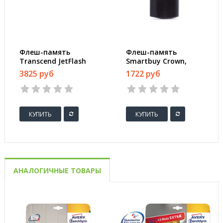
Флеш-память
Флеш-память
Transcend JetFlash
Smartbuy Crown,
730, 64Gb, USB 3.1 G1,
64Gb, USB 2.0, чер,
3825 руб
1722 руб
бел, TS64GJF730
SB64GBCRW-K
КУПИТЬ
КУПИТЬ
АНАЛОГИЧНЫЕ ТОВАРЫ