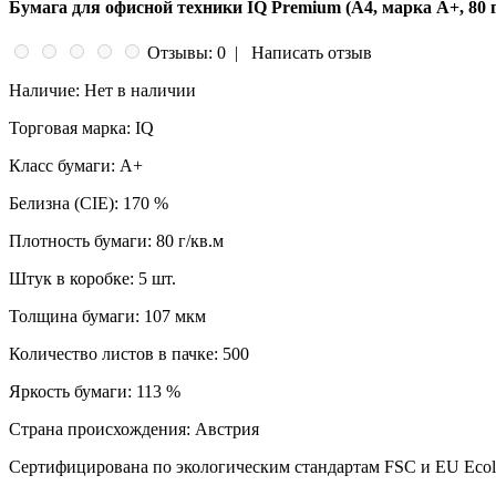
Бумага для офисной техники IQ Premium (А4, марка A+, 80 г
Отзывы: 0
|
Написать отзыв
Наличие:
Нет в наличии
Торговая марка:
IQ
Класс бумаги:
A+
Белизна (CIE):
170 %
Плотность бумаги:
80 г/кв.м
Штук в коробке:
5 шт.
Толщина бумаги:
107 мкм
Количество листов в пачке:
500
Яркость бумаги:
113 %
Страна происхождения:
Австрия
Сертифицирована по экологическим стандартам FSC и EU Ecola