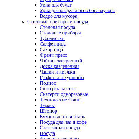
Урна для бумаг
Урна для раздельного сбора мусора
Ведро для мусора
Столовые приборы и посуда
Столовая посуда
Столовые приборы
Зубочистки
Салфетница
Сахарница
Френч-пресс
Чайник заварочный
Доска разделочная
Чашки и кружки
Графины и кувшины
Поднос
Скатерть на стол
Скатерти одноразовые
Технические ткани
Термос
Штопор
Кухонный инвентарь
Посуда для чая и кофе
Стеклянная посуда
Посуда
Фильтры для воды