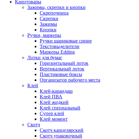
Канцтовары
Зажимы, скрепки и кнопки
Скрепочница
Скрепки
Зажимы
Кнопки
Ручки, маркеры
Ручки шариковые синие
Текстовыделители
Маркеры Edding
Лотки для бумаг
Горизонтальный лоток
Вертикальный лоток
Пластиковые боксы
Организатор рабочего места
Клей
Клей-карандаш
Клей ПВА
Клей жидкий
Клей специальный
Супер клей
Клей момент
Скотч
Скотч канцелярский
Скотч упаковочный