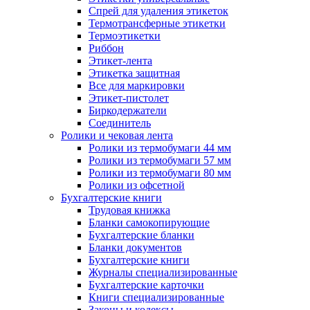
Спрей для удаления этикеток
Термотрансферные этикетки
Термоэтикетки
Риббон
Этикет-лента
Этикетка защитная
Все для маркировки
Этикет-пистолет
Биркодержатели
Соединитель
Ролики и чековая лента
Ролики из термобумаги 44 мм
Ролики из термобумаги 57 мм
Ролики из термобумаги 80 мм
Ролики из офсетной
Бухгалтерские книги
Трудовая книжка
Бланки самокопирующие
Бухгалтерские бланки
Бланки документов
Бухгалтерские книги
Журналы специализированные
Бухгалтерские карточки
Книги специализированные
Законы и кодексы