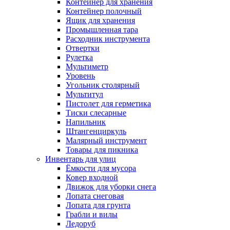
Контейнер для хранения
Контейнер полочный
Ящик для хранения
Промышленная тара
Расходник инструмента
Отвертки
Рулетка
Мультиметр
Уровень
Угольник столярный
Мультитул
Пистолет для герметика
Тиски слесарные
Напильник
Штангенциркуль
Малярный инструмент
Товары для пикника
Инвентарь для улиц
Ёмкости для мусора
Ковер входной
Движок для уборки снега
Лопата снеговая
Лопата для грунта
Грабли и вилы
Ледоруб