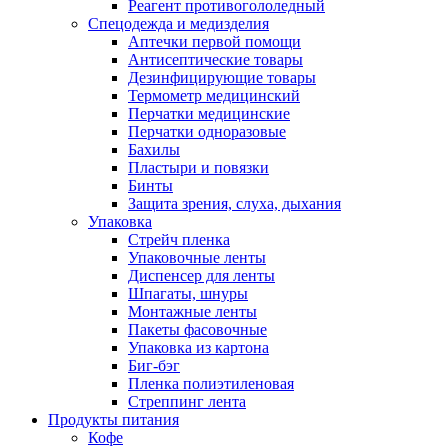
Реагент противогололедный
Спецодежда и медизделия
Аптечки первой помощи
Антисептические товары
Дезинфицирующие товары
Термометр медицинский
Перчатки медицинские
Перчатки одноразовые
Бахилы
Пластыри и повязки
Бинты
Защита зрения, слуха, дыхания
Упаковка
Стрейч пленка
Упаковочные ленты
Диспенсер для ленты
Шпагаты, шнуры
Монтажные ленты
Пакеты фасовочные
Упаковка из картона
Биг-бэг
Пленка полиэтиленовая
Стреппинг лента
Продукты питания
Кофе