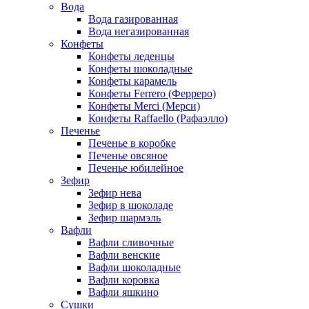
Вода
Вода газированная
Вода негазированная
Конфеты
Конфеты леденцы
Конфеты шоколадные
Конфеты карамель
Конфеты Ferrero (Ферреро)
Конфеты Merci (Мерси)
Конфеты Raffaello (Рафаэлло)
Печенье
Печенье в коробке
Печенье овсяное
Печенье юбилейное
Зефир
Зефир нева
Зефир в шоколаде
Зефир шармэль
Вафли
Вафли сливочные
Вафли венские
Вафли шоколадные
Вафли коровка
Вафли яшкино
Сушки