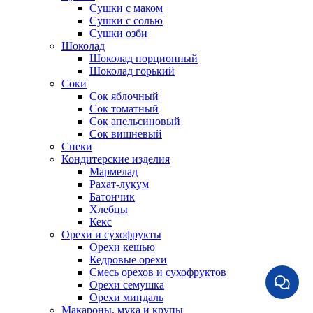
Сушки с маком
Сушки с солью
Сушки озби
Шоколад
Шоколад порционный
Шоколад горький
Соки
Сок яблочный
Сок томатный
Сок апельсиновый
Сок вишневый
Снеки
Кондитерские изделия
Мармелад
Рахат-лукум
Батончик
Хлебцы
Кекс
Орехи и сухофрукты
Орехи кешью
Кедровые орехи
Смесь орехов и сухофруктов
Орехи семушка
Орехи миндаль
Макароны, мука и крупы