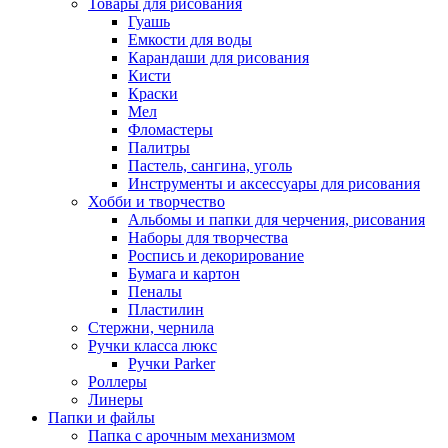
Товары для рисования
Гуашь
Емкости для воды
Карандаши для рисования
Кисти
Краски
Мел
Фломастеры
Палитры
Пастель, сангина, уголь
Инструменты и аксессуары для рисования
Хобби и творчество
Альбомы и папки для черчения, рисования
Наборы для творчества
Роспись и декорирование
Бумага и картон
Пеналы
Пластилин
Стержни, чернила
Ручки класса люкс
Ручки Parker
Роллеры
Линеры
Папки и файлы
Папка с арочным механизмом