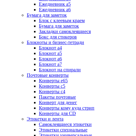
Ежедневник а5
Ежедневник а6
Бумага для заметок
Блок с клеевым краем
Бумага для заметок
Закладки самоклеящиеся
Бокс для стикеров
Блокноты и бизнес-тетради
Блокнот а4
Блокнот а5
Блокнот а6
Блокнот а7
Блокнот на спирали
Почтовые конверты
Конверты е65
Конверты с5
Конверты с4
Пакеты почтовые
Конверт для денег
Конверты кому куда стрип
Конверты для CD
Этикетки и лента
Самоклеящиеся этикетки
Этикетки специальные
Этикетки универсальные