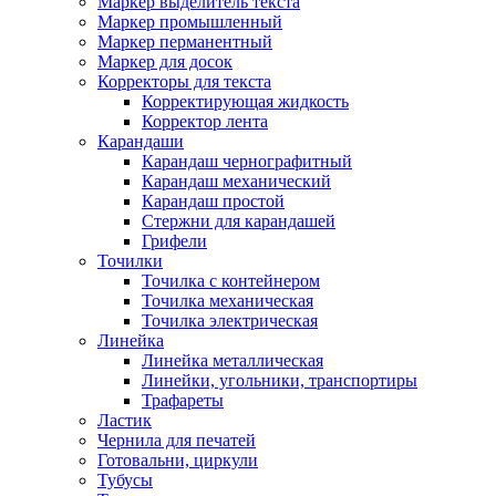
Маркер выделитель текста
Маркер промышленный
Маркер перманентный
Маркер для досок
Корректоры для текста
Корректирующая жидкость
Корректор лента
Карандаши
Карандаш чернографитный
Карандаш механический
Карандаш простой
Стержни для карандашей
Грифели
Точилки
Точилка с контейнером
Точилка механическая
Точилка электрическая
Линейка
Линейка металлическая
Линейки, угольники, транспортиры
Трафареты
Ластик
Чернила для печатей
Готовальни, циркули
Тубусы