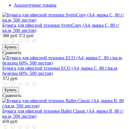
Аналогичные товары
Бумага для офисной техники SvetoCopy (A4, марка C, 80 г/
кв.м, 500 листов)
388 руб
372 руб
Купить
Сравнить
Бумага для офисной техники ECO (А4, марка С, 80 г/кв.м,
белизна 60%, 500 листов)
372 руб
Купить
Сравнить
Бумага для офисной техники Ballet Classic (А4, марка B, 80 г/
кв.м, 500 листов)
459 руб