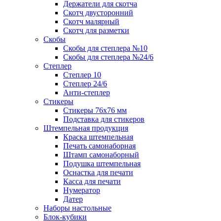
Держатели для скотча
Скотч двусторонний
Скотч малярный
Скотч для разметки
Скобы
Скобы для степлера №10
Скобы для степлера №24/6
Степлер
Степлер 10
Степлер 24/6
Анти-степлер
Стикеры
Стикеры 76x76 мм
Подставка для стикеров
Штемпельная продукция
Краска штемпельная
Печать самонаборная
Штамп самонаборный
Подушка штемпельная
Оснастка для печати
Касса для печати
Нумератор
Датер
Наборы настольные
Блок-кубики