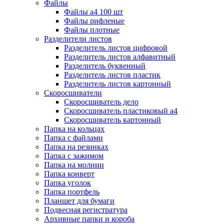
Файлы
Файлы а4 100 шт
Файлы рифленые
Файлы плотные
Разделители листов
Разделитель листов цифровой
Разделитель листов алфавитный
Разделитель буквенный
Разделитель листов пластик
Разделитель листов картонный
Скоросшиватели
Скоросшиватель дело
Скоросшиватель пластиковый а4
Скоросшиватель картонный
Папка на кольцах
Папка с файлами
Папка на резинках
Папка с зажимом
Папка на молнии
Папка конверт
Папка уголок
Папка портфель
Планшет для бумаги
Подвесная регистратура
Архивные папки и короба