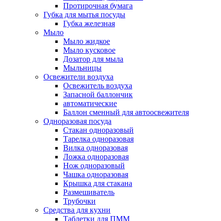
Протирочная бумага
Губка для мытья посуды
Губка железная
Мыло
Мыло жидкое
Мыло кусковое
Дозатор для мыла
Мыльницы
Освежители воздуха
Освежитель воздуха
Запасной баллончик
автоматические
Баллон сменный для автоосвежителя
Одноразовая посуда
Стакан одноразовый
Тарелка одноразовая
Вилка одноразовая
Ложка одноразовая
Нож одноразовый
Чашка одноразовая
Крышка для стакана
Размешиватель
Трубочки
Средства для кухни
Таблетки для ПММ