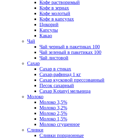
Кофе растворимый
Кофе в зернах
Кофе молотый
Кофе в капсулах
Цикорий
Капсулы
Какао
Чай
Чай черный в пакетиках 100
Чай зеленый в пакетиках 100
Чай листовой
Сахар
Сахар в стиках
Сахар-рафинад 1 кг
Сахар кусковой прессованный
Песок сахарный
Сахар Kotanyi мельница
Молоко
Молоко 3,5%
Молоко 3,2%
Молоко 2,5%
Молоко 1,5%
Молоко сгущенное
Сливки
Сливки порционные