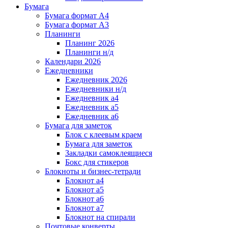
Бумага
Бумага формат А4
Бумага формат А3
Планинги
Планинг 2026
Планинги н/д
Календари 2026
Ежедневники
Ежедневник 2026
Ежедневники н/д
Ежедневник а4
Ежедневник а5
Ежедневник а6
Бумага для заметок
Блок с клеевым краем
Бумага для заметок
Закладки самоклеящиеся
Бокс для стикеров
Блокноты и бизнес-тетради
Блокнот а4
Блокнот а5
Блокнот а6
Блокнот а7
Блокнот на спирали
Почтовые конверты