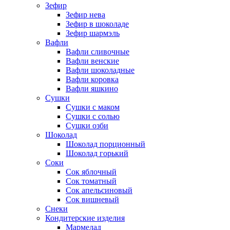
Зефир
Зефир нева
Зефир в шоколаде
Зефир шармэль
Вафли
Вафли сливочные
Вафли венские
Вафли шоколадные
Вафли коровка
Вафли яшкино
Сушки
Сушки с маком
Сушки с солью
Сушки озби
Шоколад
Шоколад порционный
Шоколад горький
Соки
Сок яблочный
Сок томатный
Сок апельсиновый
Сок вишневый
Снеки
Кондитерские изделия
Мармелад