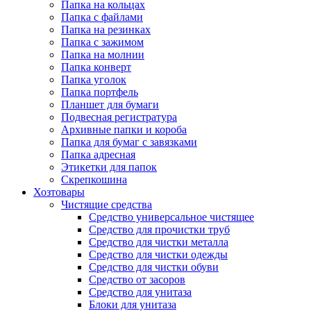
Папка на кольцах
Папка с файлами
Папка на резинках
Папка с зажимом
Папка на молнии
Папка конверт
Папка уголок
Папка портфель
Планшет для бумаги
Подвесная регистратура
Архивные папки и короба
Папка для бумаг с завязками
Папка адресная
Этикетки для папок
Скрепкошина
Хозтовары
Чистящие средства
Средство универсальное чистящее
Средство для прочистки труб
Средство для чистки металла
Средство для чистки одежды
Средство для чистки обуви
Средство от засоров
Средство для унитаза
Блоки для унитаза