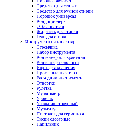
Порошок автомат
Средство для стирки
Средство для ручной стирки
Порошок универсал
Кондиционеры
Отбеливатели
Жидкость для стирки
Гель для стирки
Инструменты и инвентарь
Стремянка
Набор инструмента
Контейнер для хранения
Контейнер полочный
Ящик для хранения
Промышленная тара
Расходник инструмента
Отвертки
Рулетка
Мультиметр
Уровень
Угольник столярный
Мультитул
Пистолет для герметика
Тиски слесарные
Напильник