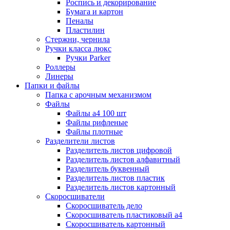
Роспись и декорирование
Бумага и картон
Пеналы
Пластилин
Стержни, чернила
Ручки класса люкс
Ручки Parker
Роллеры
Линеры
Папки и файлы
Папка с арочным механизмом
Файлы
Файлы а4 100 шт
Файлы рифленые
Файлы плотные
Разделители листов
Разделитель листов цифровой
Разделитель листов алфавитный
Разделитель буквенный
Разделитель листов пластик
Разделитель листов картонный
Скоросшиватели
Скоросшиватель дело
Скоросшиватель пластиковый а4
Скоросшиватель картонный