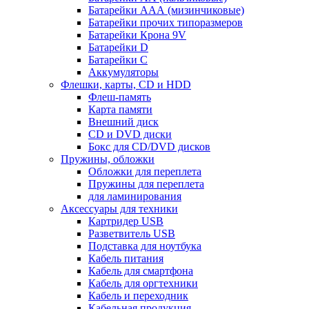
Батарейки ААА (мизинчиковые)
Батарейки прочих типоразмеров
Батарейки Крона 9V
Батарейки D
Батарейки С
Аккумуляторы
Флешки, карты, CD и HDD
Флеш-память
Карта памяти
Внешний диск
CD и DVD диски
Бокс для CD/DVD дисков
Пружины, обложки
Обложки для переплета
Пружины для переплета
для ламинирования
Аксессуары для техники
Картридер USB
Разветвитель USB
Подставка для ноутбука
Кабель питания
Кабель для смартфона
Кабель для оргтехники
Кабель и переходник
Кабельная продукция