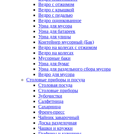
Ведро с отжимом
Ведро с крышкой
Ведро с педалью
Ведро оцинкованное
Урна для мусора
Урна для батареек
Урна для улицы
Контейнер мусорный (Бак)
Ведро на колесах с отжимом
Ведро на колесах
Мусорные баки
Урна для бумаг
Урна для раздельного сбора мусора
Ведро для мусора
Столовые приборы и посуда
Столовая посуда
Столовые приборы
Зубочистки
Салфетница
Сахарница
Френч-пресс
Чайник заварочный
Доска разделочная
Чашки и кружки
Графины и кувшины