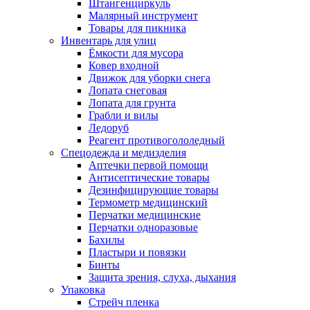
Штангенциркуль
Малярный инструмент
Товары для пикника
Инвентарь для улиц
Ёмкости для мусора
Ковер входной
Движок для уборки снега
Лопата снеговая
Лопата для грунта
Грабли и вилы
Ледоруб
Реагент противогололедный
Спецодежда и медизделия
Аптечки первой помощи
Антисептические товары
Дезинфицирующие товары
Термометр медицинский
Перчатки медицинские
Перчатки одноразовые
Бахилы
Пластыри и повязки
Бинты
Защита зрения, слуха, дыхания
Упаковка
Стрейч пленка