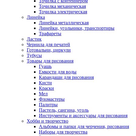
Точилка с контейнером
Точилка механическая
Точилка электрическая
Линейка
Линейка металлическая
Линейки, угольники, транспортиры
Трафареты
Ластик
Чернила для печатей
Готовальни, циркули
Тубусы
Товары для рисования
Гуашь
Емкости для воды
Карандаши для рисования
Кисти
Краски
Мел
Фломастеры
Палитры
Пастель, сангина, уголь
Инструменты и аксессуары для рисования
Хобби и творчество
Альбомы и папки для черчения, рисования
Наборы для творчества