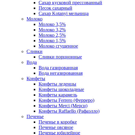
Сахар кусковой прессованный
Песок сахарный
Сахар Kotanyi мельница
Молоко
Молоко 3,5%
Молоко 3,2%
Молоко 2,5%
Молоко 1,5%
Молоко сгущенное
Сливки
Сливки порционные
Вода
Вода газированная
Вода негазированная
Конфеты
Конфеты леденцы
Конфеты шоколадные
Конфеты карамель
Конфеты Ferrero (Ферреро)
Конфеты Merci (Мерси)
Конфеты Raffaello (Рафаэлло)
Печенье
Печенье в коробке
Печенье овсяное
Печенье юбилейное