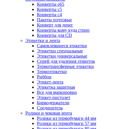
Конверты е65
Конверты с5
Конверты с4
Пакеты почтовые
Конверт для денег
Конверты кому куда стрип
Конверты для CD
Этикетки и лента
Самоклеящиеся этикетки
Этикетки специальные
Этикетки универсальные
Спрей для удаления этикеток
Термотрансферные этикетки
Термоэтикетки
Риббон
Этикет-лента
Этикетка защитная
Все для маркировки
Этикет-пистолет
Биркодержатели
Соединитель
Ролики и чековая лента
Ролики из термобумаги 44 мм
Ролики из термобумаги 57 мм
Ролики из термобумаги 80 мм