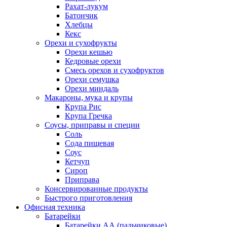
Рахат-лукум
Батончик
Хлебцы
Кекс
Орехи и сухофрукты
Орехи кешью
Кедровые орехи
Смесь орехов и сухофруктов
Орехи семушка
Орехи миндаль
Макароны, мука и крупы
Крупа Рис
Крупа Гречка
Соусы, приправы и специи
Соль
Сода пищевая
Соус
Кетчуп
Сироп
Приправа
Консервированные продукты
Быстрого приготовления
Офисная техника
Батарейки
Батарейки АА (пальчиковые)