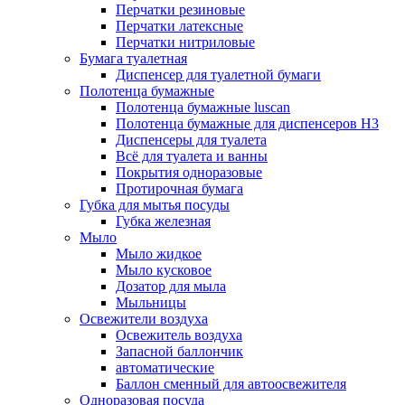
Перчатки резиновые
Перчатки латексные
Перчатки нитриловые
Бумага туалетная
Диспенсер для туалетной бумаги
Полотенца бумажные
Полотенца бумажные luscan
Полотенца бумажные для диспенсеров H3
Диспенсеры для туалета
Всё для туалета и ванны
Покрытия одноразовые
Протирочная бумага
Губка для мытья посуды
Губка железная
Мыло
Мыло жидкое
Мыло кусковое
Дозатор для мыла
Мыльницы
Освежители воздуха
Освежитель воздуха
Запасной баллончик
автоматические
Баллон сменный для автоосвежителя
Одноразовая посуда