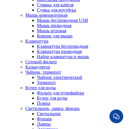
Стяжка для кабеля
Сумка для ноутбука
Мышь компьютерная
Мышь беспроводная USB
Мышь проводная
Мышь игровая
Коврик для мыши
Клавиатура
Клавиатура беспроводная
Клавиатура проводная
Набор клавиатура и мышь
Сетевой фильтр
Калькулятор
Чайник, термопот
Чайник электрический
Термопот
Кулер для воды
Фильтр для пурифайера
Кулер для воды
Помпа
Светильник, лампа, фонарь
Светильник
Фонарь
Лампы