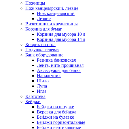
Ножницы
Нож канцелярский, лезвие
Нож канцелярский
Лезвие
Визитницы и кредитницы
Корзина для бумаг
Корзина для мусора 10 л
Корзина для мусора 14 л
Коврик на стол
Подушка гелевая
Банк оборудование
Резинка банковская
Лента, нить прошивная
Аксессуары для банка
Напальчник
Шило
Лупа
Игла
Картотека
Бейджи
Бейджи на шнурке
Веревка для бейджа
Бейджи на булавке
Бейджи горизонтальные
Бейджи вертикальные