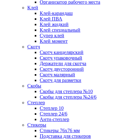
Организатор рабочего места
Клей
Клей-карандаш
Клей ПВА
Клей жидкий
Клей специальный
Супер клей
Клей момент
Скотч
Скотч канцелярский
Скотч упаковочный
Держатели для скотча
Скотч двусторонний
Скотч малярный
Скотч для разметки
Скобы
Скобы для степлера №10
Скобы для степлера №24/6
Степлер
Степлер 10
Степлер 24/6
Анти-степлер
Стикеры
Стикеры 76x76 мм
Подставка для стикеров