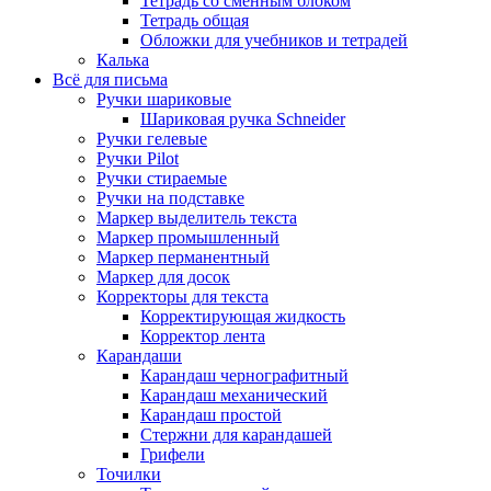
Тетрадь со сменным блоком
Тетрадь общая
Обложки для учебников и тетрадей
Калька
Всё для письма
Ручки шариковые
Шариковая ручка Schneider
Ручки гелевые
Ручки Pilot
Ручки стираемые
Ручки на подставке
Маркер выделитель текста
Маркер промышленный
Маркер перманентный
Маркер для досок
Корректоры для текста
Корректирующая жидкость
Корректор лента
Карандаши
Карандаш чернографитный
Карандаш механический
Карандаш простой
Стержни для карандашей
Грифели
Точилки