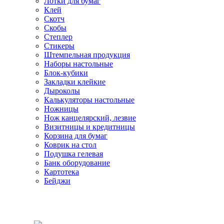
Лотки для бумаг
Клей
Скотч
Скобы
Степлер
Стикеры
Штемпельная продукция
Наборы настольные
Блок-кубики
Закладки клейкие
Дыроколы
Калькуляторы настольные
Ножницы
Нож канцелярский, лезвие
Визитницы и кредитницы
Корзина для бумаг
Коврик на стол
Подушка гелевая
Банк оборудование
Картотека
Бейджи