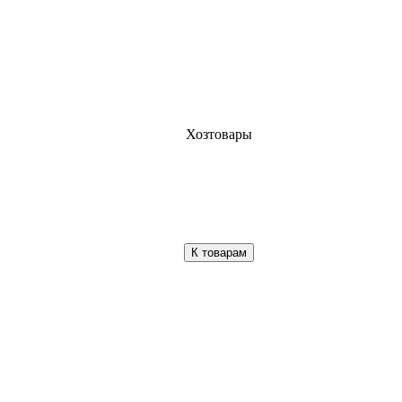
Хозтовары
К товарам