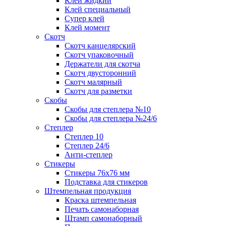
Клей жидкий
Клей специальный
Супер клей
Клей момент
Скотч
Скотч канцелярский
Скотч упаковочный
Держатели для скотча
Скотч двусторонний
Скотч малярный
Скотч для разметки
Скобы
Скобы для степлера №10
Скобы для степлера №24/6
Степлер
Степлер 10
Степлер 24/6
Анти-степлер
Стикеры
Стикеры 76x76 мм
Подставка для стикеров
Штемпельная продукция
Краска штемпельная
Печать самонаборная
Штамп самонаборный