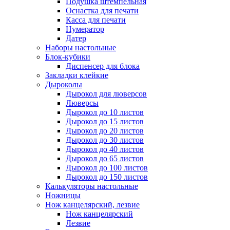
Подушка штемпельная
Оснастка для печати
Касса для печати
Нумератор
Датер
Наборы настольные
Блок-кубики
Диспенсер для блока
Закладки клейкие
Дыроколы
Дырокол для люверсов
Люверсы
Дырокол до 10 листов
Дырокол до 15 листов
Дырокол до 20 листов
Дырокол до 30 листов
Дырокол до 40 листов
Дырокол до 65 листов
Дырокол до 100 листов
Дырокол до 150 листов
Калькуляторы настольные
Ножницы
Нож канцелярский, лезвие
Нож канцелярский
Лезвие