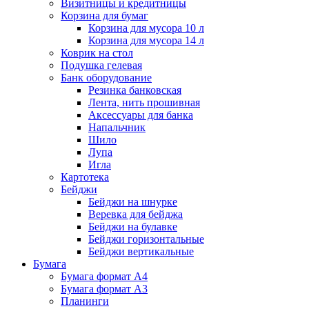
Визитницы и кредитницы
Корзина для бумаг
Корзина для мусора 10 л
Корзина для мусора 14 л
Коврик на стол
Подушка гелевая
Банк оборудование
Резинка банковская
Лента, нить прошивная
Аксессуары для банка
Напальчник
Шило
Лупа
Игла
Картотека
Бейджи
Бейджи на шнурке
Веревка для бейджа
Бейджи на булавке
Бейджи горизонтальные
Бейджи вертикальные
Бумага
Бумага формат А4
Бумага формат А3
Планинги