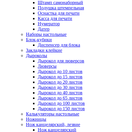
Штамп самонаборный
Подушка штемпельная
Оснастка для печати
Касса для печати
Нумератор
Датер
Наборы настольные
Блок-кубики
Диспенсер для блока
Закладки клейкие
Дыроколы
Дырокол для люверсов
Люверсы
Дырокол до 10 листов
Дырокол до 15 листов
Дырокол до 20 листов
Дырокол до 30 листов
Дырокол до 40 листов
Дырокол до 65 листов
Дырокол до 100 листов
Дырокол до 150 листов
Калькуляторы настольные
Ножницы
Нож канцелярский, лезвие
Нож канцелярский