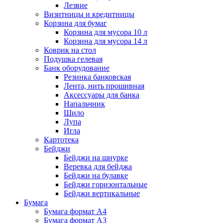
Лезвие
Визитницы и кредитницы
Корзина для бумаг
Корзина для мусора 10 л
Корзина для мусора 14 л
Коврик на стол
Подушка гелевая
Банк оборудование
Резинка банковская
Лента, нить прошивная
Аксессуары для банка
Напальчник
Шило
Лупа
Игла
Картотека
Бейджи
Бейджи на шнурке
Веревка для бейджа
Бейджи на булавке
Бейджи горизонтальные
Бейджи вертикальные
Бумага
Бумага формат А4
Бумага формат А3