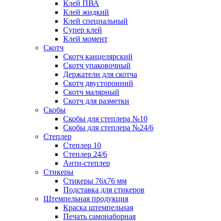
Клей ПВА
Клей жидкий
Клей специальный
Супер клей
Клей момент
Скотч
Скотч канцелярский
Скотч упаковочный
Держатели для скотча
Скотч двусторонний
Скотч малярный
Скотч для разметки
Скобы
Скобы для степлера №10
Скобы для степлера №24/6
Степлер
Степлер 10
Степлер 24/6
Анти-степлер
Стикеры
Стикеры 76x76 мм
Подставка для стикеров
Штемпельная продукция
Краска штемпельная
Печать самонаборная