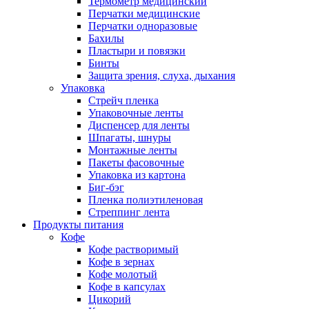
Термометр медицинский
Перчатки медицинские
Перчатки одноразовые
Бахилы
Пластыри и повязки
Бинты
Защита зрения, слуха, дыхания
Упаковка
Стрейч пленка
Упаковочные ленты
Диспенсер для ленты
Шпагаты, шнуры
Монтажные ленты
Пакеты фасовочные
Упаковка из картона
Биг-бэг
Пленка полиэтиленовая
Стреппинг лента
Продукты питания
Кофе
Кофе растворимый
Кофе в зернах
Кофе молотый
Кофе в капсулах
Цикорий