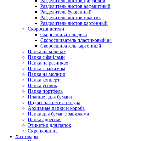
Разделитель листов цифровой
Разделитель листов алфавитный
Разделитель буквенный
Разделитель листов пластик
Разделитель листов картонный
Скоросшиватели
Скоросшиватель дело
Скоросшиватель пластиковый а4
Скоросшиватель картонный
Папка на кольцах
Папка с файлами
Папка на резинках
Папка с зажимом
Папка на молнии
Папка конверт
Папка уголок
Папка портфель
Планшет для бумаги
Подвесная регистратура
Архивные папки и короба
Папка для бумаг с завязками
Папка адресная
Этикетки для папок
Скрепкошина
Хозтовары