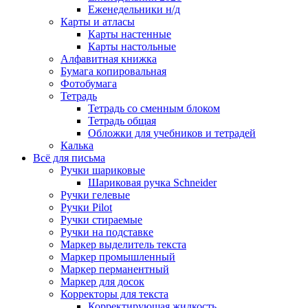
Еженедельники н/д
Карты и атласы
Карты настенные
Карты настольные
Алфавитная книжка
Бумага копировальная
Фотобумага
Тетрадь
Тетрадь со сменным блоком
Тетрадь общая
Обложки для учебников и тетрадей
Калька
Всё для письма
Ручки шариковые
Шариковая ручка Schneider
Ручки гелевые
Ручки Pilot
Ручки стираемые
Ручки на подставке
Маркер выделитель текста
Маркер промышленный
Маркер перманентный
Маркер для досок
Корректоры для текста
Корректирующая жидкость