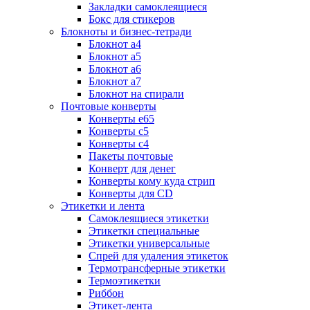
Закладки самоклеящиеся
Бокс для стикеров
Блокноты и бизнес-тетради
Блокнот а4
Блокнот а5
Блокнот а6
Блокнот а7
Блокнот на спирали
Почтовые конверты
Конверты е65
Конверты с5
Конверты с4
Пакеты почтовые
Конверт для денег
Конверты кому куда стрип
Конверты для CD
Этикетки и лента
Самоклеящиеся этикетки
Этикетки специальные
Этикетки универсальные
Спрей для удаления этикеток
Термотрансферные этикетки
Термоэтикетки
Риббон
Этикет-лента