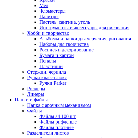
Мел
Фломастеры
Палитры
Пастель, сангина, уголь
Инструменты и аксессуары для рисования
Хобби и творчество
Альбомы и папки для черчения, рисования
Наборы для творчества
Роспись и декорирование
Бумага и картон
Пеналы
Пластилин
Стержни, чернила
Ручки класса люкс
Ручки Parker
Роллеры
Линеры
Папки и файлы
Папка с арочным механизмом
Файлы
Файлы а4 100 шт
Файлы рифленые
Файлы плотные
Разделители листов