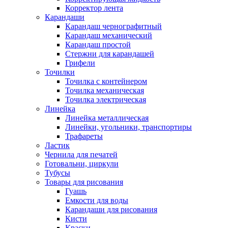
Корректор лента
Карандаши
Карандаш чернографитный
Карандаш механический
Карандаш простой
Стержни для карандашей
Грифели
Точилки
Точилка с контейнером
Точилка механическая
Точилка электрическая
Линейка
Линейка металлическая
Линейки, угольники, транспортиры
Трафареты
Ластик
Чернила для печатей
Готовальни, циркули
Тубусы
Товары для рисования
Гуашь
Емкости для воды
Карандаши для рисования
Кисти
Краски