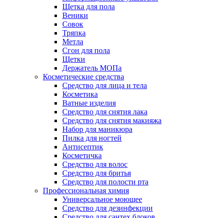
Щетка для пола
Веники
Совок
Тряпка
Метла
Сгон для пола
Щетки
Держатель МОПа
Косметические средства
Средство для лица и тела
Косметика
Ватные изделия
Средство для снятия лака
Средство для снятия макияжа
Набор для маникюра
Пилка для ногтей
Антисептик
Косметичка
Средство для волос
Средство для бритья
Средство для полости рта
Профессиональная химия
Универсальное моющее
Средство для дезинфекции
Средство для сантех блоков