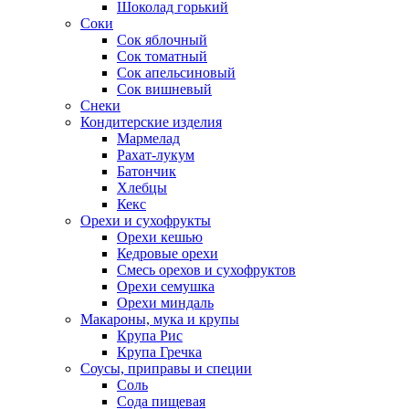
Шоколад горький
Соки
Сок яблочный
Сок томатный
Сок апельсиновый
Сок вишневый
Снеки
Кондитерские изделия
Мармелад
Рахат-лукум
Батончик
Хлебцы
Кекс
Орехи и сухофрукты
Орехи кешью
Кедровые орехи
Смесь орехов и сухофруктов
Орехи семушка
Орехи миндаль
Макароны, мука и крупы
Крупа Рис
Крупа Гречка
Соусы, приправы и специи
Соль
Сода пищевая