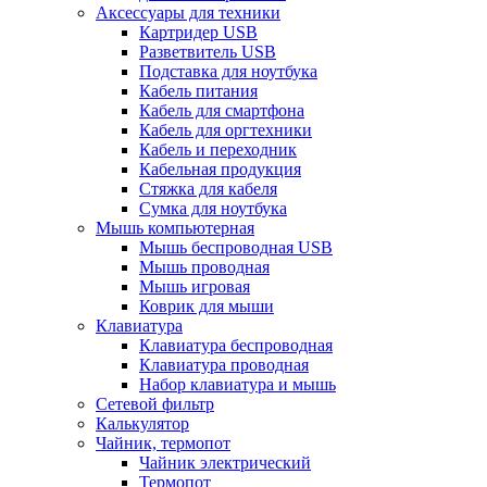
Аксессуары для техники
Картридер USB
Разветвитель USB
Подставка для ноутбука
Кабель питания
Кабель для смартфона
Кабель для оргтехники
Кабель и переходник
Кабельная продукция
Стяжка для кабеля
Сумка для ноутбука
Мышь компьютерная
Мышь беспроводная USB
Мышь проводная
Мышь игровая
Коврик для мыши
Клавиатура
Клавиатура беспроводная
Клавиатура проводная
Набор клавиатура и мышь
Сетевой фильтр
Калькулятор
Чайник, термопот
Чайник электрический
Термопот