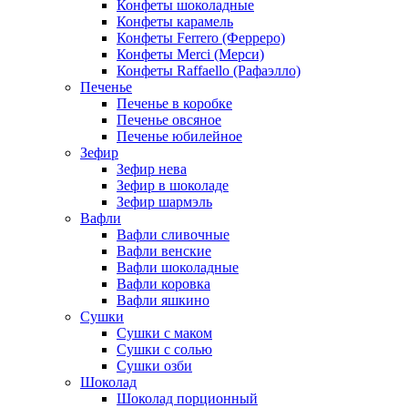
Конфеты шоколадные
Конфеты карамель
Конфеты Ferrero (Ферреро)
Конфеты Merci (Мерси)
Конфеты Raffaello (Рафаэлло)
Печенье
Печенье в коробке
Печенье овсяное
Печенье юбилейное
Зефир
Зефир нева
Зефир в шоколаде
Зефир шармэль
Вафли
Вафли сливочные
Вафли венские
Вафли шоколадные
Вафли коровка
Вафли яшкино
Сушки
Сушки с маком
Сушки с солью
Сушки озби
Шоколад
Шоколад порционный