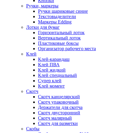
Кнопки
Ручки, маркеры
Ручки шариковые синие
Текстовыделители
Маркеры Edding
Лотки для бумаг
Горизонтальный лоток
Вертикальный лоток
Пластиковые боксы
Организатор рабочего места
Клей
Клей-карандаш
Клей ПВА
Клей жидкий
Клей специальный
Супер клей
Клей момент
Скотч
Скотч канцелярский
Скотч упаковочный
Держатели для скотча
Скотч двусторонний
Скотч малярный
Скотч для разметки
Скобы