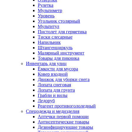
Рулетка
Мультиметр
Уровень
Угольник столярный
Мультитул
Пистолет для герметика
Тиски слесарные
Напильник
Штангенциркуль
Малярный инструмент
Товары для пикника
Инвентарь для улиц
Ёмкости для мусора
Ковер входной
Движок для уборки снега
Лопата снеговая
Лопата для грунта
Грабли и вилы
Ледоруб
Реагент противогололедный
Спецодежда и медизделия
Аптечки первой помощи
Антисептические товары
Дезинфицирующие товары