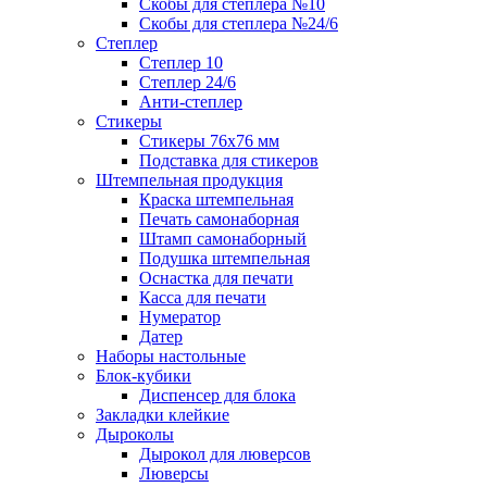
Скобы для степлера №10
Скобы для степлера №24/6
Степлер
Степлер 10
Степлер 24/6
Анти-степлер
Стикеры
Стикеры 76x76 мм
Подставка для стикеров
Штемпельная продукция
Краска штемпельная
Печать самонаборная
Штамп самонаборный
Подушка штемпельная
Оснастка для печати
Касса для печати
Нумератор
Датер
Наборы настольные
Блок-кубики
Диспенсер для блока
Закладки клейкие
Дыроколы
Дырокол для люверсов
Люверсы