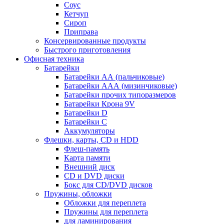
Соус
Кетчуп
Сироп
Приправа
Консервированные продукты
Быстрого приготовления
Офисная техника
Батарейки
Батарейки АА (пальчиковые)
Батарейки ААА (мизинчиковые)
Батарейки прочих типоразмеров
Батарейки Крона 9V
Батарейки D
Батарейки С
Аккумуляторы
Флешки, карты, CD и HDD
Флеш-память
Карта памяти
Внешний диск
CD и DVD диски
Бокс для CD/DVD дисков
Пружины, обложки
Обложки для переплета
Пружины для переплета
для ламинирования