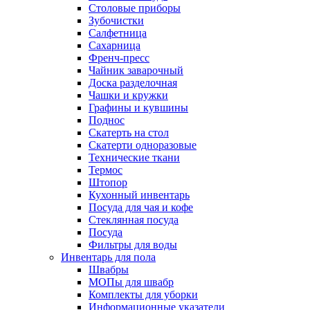
Столовые приборы
Зубочистки
Салфетница
Сахарница
Френч-пресс
Чайник заварочный
Доска разделочная
Чашки и кружки
Графины и кувшины
Поднос
Скатерть на стол
Скатерти одноразовые
Технические ткани
Термос
Штопор
Кухонный инвентарь
Посуда для чая и кофе
Стеклянная посуда
Посуда
Фильтры для воды
Инвентарь для пола
Швабры
МОПы для швабр
Комплекты для уборки
Информационные указатели