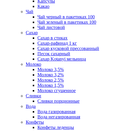
Капсулы
Какао
Чай
Чай черный в пакетиках 100
Чай зеленый в пакетиках 100
Чай листовой
Сахар
Сахар в стиках
Сахар-рафинад 1 кг
Сахар кусковой прессованный
Песок сахарный
Сахар Kotanyi мельница
Молоко
Молоко 3,5%
Молоко 3,2%
Молоко 2,5%
Молоко 1,5%
Молоко сгущенное
Сливки
Сливки порционные
Вода
Вода газированная
Вода негазированная
Конфеты
Конфеты леденцы