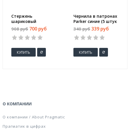
Стержень
Чернила в патронах
шариковый
Parker синие (5 штук
Waterman Standard
в упаковке)
700 руб
339 руб
908 руб
340 руб
Maxima синий 112
мм (толщина линии
0.5 мм)
КУПИТЬ
КУПИТЬ
О КОМПАНИИ
О компании / About Pragmatic
Прагматик в цифрах