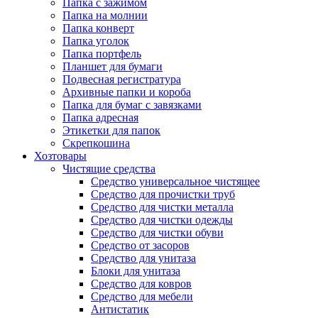
Папка с зажимом
Папка на молнии
Папка конверт
Папка уголок
Папка портфель
Планшет для бумаги
Подвесная регистратура
Архивные папки и короба
Папка для бумаг с завязками
Папка адресная
Этикетки для папок
Скрепкошина
Хозтовары
Чистящие средства
Средство универсальное чистящее
Средство для прочистки труб
Средство для чистки металла
Средство для чистки одежды
Средство для чистки обуви
Средство от засоров
Средство для унитаза
Блоки для унитаза
Средство для ковров
Средство для мебели
Антистатик