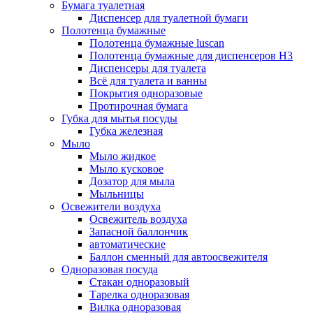
Бумага туалетная
Диспенсер для туалетной бумаги
Полотенца бумажные
Полотенца бумажные luscan
Полотенца бумажные для диспенсеров H3
Диспенсеры для туалета
Всё для туалета и ванны
Покрытия одноразовые
Протирочная бумага
Губка для мытья посуды
Губка железная
Мыло
Мыло жидкое
Мыло кусковое
Дозатор для мыла
Мыльницы
Освежители воздуха
Освежитель воздуха
Запасной баллончик
автоматические
Баллон сменный для автоосвежителя
Одноразовая посуда
Стакан одноразовый
Тарелка одноразовая
Вилка одноразовая