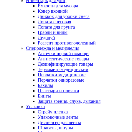
Инвентарь для улиц
Ёмкости для мусора
Ковер входной
Движок для уборки снега
Лопата снеговая
Лопата для грунта
Грабли и вилы
Ледоруб
Реагент противогололедный
Спецодежда и медизделия
Аптечки первой помощи
Антисептические товары
Дезинфицирующие товары
Термометр медицинский
Перчатки медицинские
Перчатки одноразовые
Бахилы
Пластыри и повязки
Бинты
Защита зрения, слуха, дыхания
Упаковка
Стрейч пленка
Упаковочные ленты
Диспенсер для ленты
Шпагаты, шнуры