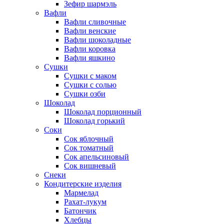
Зефир шармэль
Вафли
Вафли сливочные
Вафли венские
Вафли шоколадные
Вафли коровка
Вафли яшкино
Сушки
Сушки с маком
Сушки с солью
Сушки озби
Шоколад
Шоколад порционный
Шоколад горький
Соки
Сок яблочный
Сок томатный
Сок апельсиновый
Сок вишневый
Снеки
Кондитерские изделия
Мармелад
Рахат-лукум
Батончик
Хлебцы