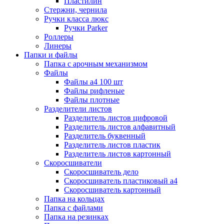
Пластилин
Стержни, чернила
Ручки класса люкс
Ручки Parker
Роллеры
Линеры
Папки и файлы
Папка с арочным механизмом
Файлы
Файлы а4 100 шт
Файлы рифленые
Файлы плотные
Разделители листов
Разделитель листов цифровой
Разделитель листов алфавитный
Разделитель буквенный
Разделитель листов пластик
Разделитель листов картонный
Скоросшиватели
Скоросшиватель дело
Скоросшиватель пластиковый а4
Скоросшиватель картонный
Папка на кольцах
Папка с файлами
Папка на резинках