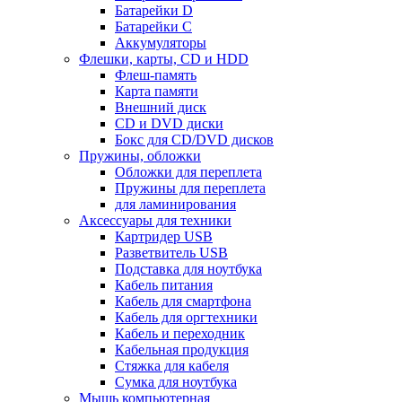
Батарейки D
Батарейки С
Аккумуляторы
Флешки, карты, CD и HDD
Флеш-память
Карта памяти
Внешний диск
CD и DVD диски
Бокс для CD/DVD дисков
Пружины, обложки
Обложки для переплета
Пружины для переплета
для ламинирования
Аксессуары для техники
Картридер USB
Разветвитель USB
Подставка для ноутбука
Кабель питания
Кабель для смартфона
Кабель для оргтехники
Кабель и переходник
Кабельная продукция
Стяжка для кабеля
Сумка для ноутбука
Мышь компьютерная