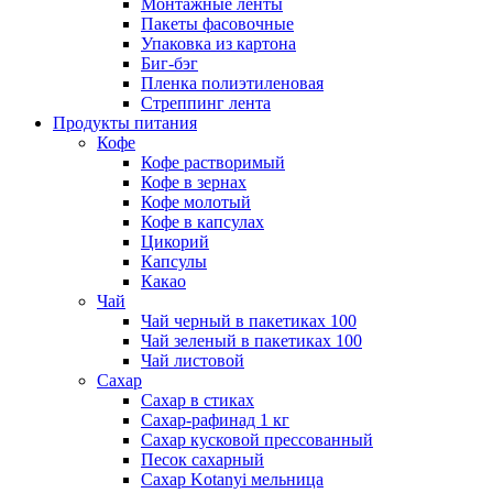
Монтажные ленты
Пакеты фасовочные
Упаковка из картона
Биг-бэг
Пленка полиэтиленовая
Стреппинг лента
Продукты питания
Кофе
Кофе растворимый
Кофе в зернах
Кофе молотый
Кофе в капсулах
Цикорий
Капсулы
Какао
Чай
Чай черный в пакетиках 100
Чай зеленый в пакетиках 100
Чай листовой
Сахар
Сахар в стиках
Сахар-рафинад 1 кг
Сахар кусковой прессованный
Песок сахарный
Сахар Kotanyi мельница