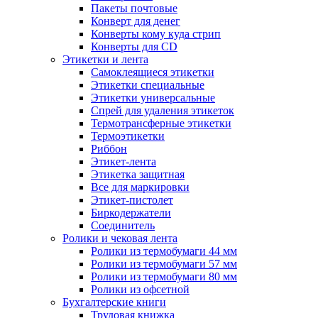
Пакеты почтовые
Конверт для денег
Конверты кому куда стрип
Конверты для CD
Этикетки и лента
Самоклеящиеся этикетки
Этикетки специальные
Этикетки универсальные
Спрей для удаления этикеток
Термотрансферные этикетки
Термоэтикетки
Риббон
Этикет-лента
Этикетка защитная
Все для маркировки
Этикет-пистолет
Биркодержатели
Соединитель
Ролики и чековая лента
Ролики из термобумаги 44 мм
Ролики из термобумаги 57 мм
Ролики из термобумаги 80 мм
Ролики из офсетной
Бухгалтерские книги
Трудовая книжка