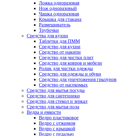
Ложка одноразовая
Нож одноразовый
Чашка одноразовая
Крышка для стакана
Размешиватель
Трубочки
Средства для кухни
Таблетки для ПММ
Средство для кухни
Средство от накипи
Средство для чистки плит
Средство для ковров и мебели
Ролик для чистки одежды
Средство для одежды и обуви
Средство для уничтожения грызунов
Средство от насекомых
Средство для мытья посуды
Средство для сантехники
Средство для стекол и зеркал
Средство для мытья пола
Ведра и емкости
Ведро пластиковое
Ведро с отжимом
Ведро с крышкой
Ведро с педалью