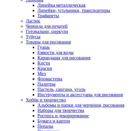
Линейка металлическая
Линейки, угольники, транспортиры
Трафареты
Ластик
Чернила для печатей
Готовальни, циркули
Тубусы
Товары для рисования
Гуашь
Емкости для воды
Карандаши для рисования
Кисти
Краски
Мел
Фломастеры
Палитры
Пастель, сангина, уголь
Инструменты и аксессуары для рисования
Хобби и творчество
Альбомы и папки для черчения, рисования
Наборы для творчества
Роспись и декорирование
Бумага и картон
Пеналы