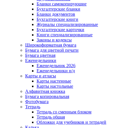
Бланки самокопирующие
Бухгалтерские бланки
Бланки документов
Бухгалтерские книги
Журналы специализированные
Бухгалтерские карточки
Книги специализированные
Законы и кодексы
Широкоформатная бумага
Бумага для цветной печати
Бумага цветная
Еженедельники
Еженедельник 2026
Еженедельники н/д
Карты и атласы
Карты настенные
Карты настольные
Алфавитная книжка
Бумага копировальная
Фотобумага
Тетрадь
Тетрадь со сменным блоком
Тетрадь общая
Обложки для учебников и тетрадей
Калька