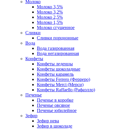
Молоко
Молоко 3,5%
Молоко 3,2%
Молоко 2,5%
Молоко 1,5%
Молоко сгущенное
Сливки
Сливки порционные
Вода
Вода газированная
Вода негазированная
Конфеты
Конфеты леденцы
Конфеты шоколадные
Конфеты карамель
Конфеты Ferrero (Ферреро)
Конфеты Merci (Мерси)
Конфеты Raffaello (Рафаэлло)
Печенье
Печенье в коробке
Печенье овсяное
Печенье юбилейное
Зефир
Зефир нева
Зефир в шоколаде