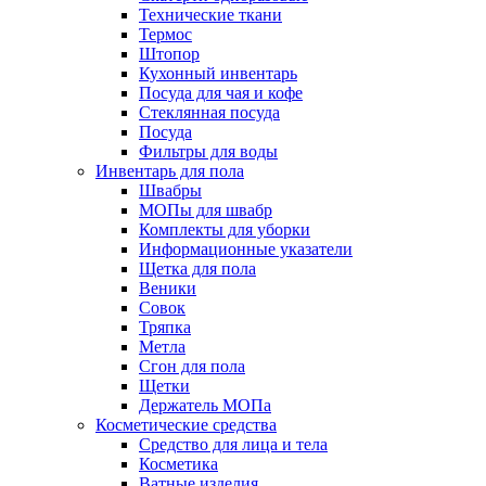
Технические ткани
Термос
Штопор
Кухонный инвентарь
Посуда для чая и кофе
Стеклянная посуда
Посуда
Фильтры для воды
Инвентарь для пола
Швабры
МОПы для швабр
Комплекты для уборки
Информационные указатели
Щетка для пола
Веники
Совок
Тряпка
Метла
Сгон для пола
Щетки
Держатель МОПа
Косметические средства
Средство для лица и тела
Косметика
Ватные изделия