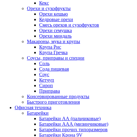
Кекс
Орехи и сухофрукты
Орехи кешью
Кедровые орехи
Смесь орехов и сухофруктов
Орехи семушка
Орехи миндаль
Макароны, мука и крупы
Крупа Рис
Крупа Гречка
Соусы, приправы и специи
Соль
Сода пищевая
Соус
Кетчуп
Сироп
Приправа
Консервированные продукты
Быстрого приготовления
Офисная техника
Батарейки
Батарейки АА (пальчиковые)
Батарейки ААА (мизинчиковые)
Батарейки прочих типоразмеров
Батарейки Крона 9V