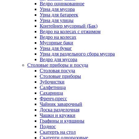
Ведро оцинкованное
Урна для мусора
Урна для батареек
Урна для улицы
Контейнер мусорный (Бак)
Ведро на колесах с отжимом
Ведро на колесах
Мусорные баки
Урна для бумаг
Урна для раздельного сбора мусора
Ведро для мусора
Столовые приборы и посуда
Столовая посуда
Столовые приборы
Зубочистки
Салфетница
Сахарница
Френч-пресс
Чайник заварочный
Доска разделочная
Чашки и кружки
Графины и кувшины
Поднос
Скатерть на стол
Скатерти одноразовые