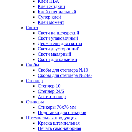
Клей ПВА
Клей жидкий
Клей специальный
Супер клей
Клей момент
Скотч
Скотч канцелярский
Скотч упаковочный
Держатели для скотча
Скотч двусторонний
Скотч малярный
Скотч для разметки
Скобы
Скобы для степлера №10
Скобы для степлера №24/6
Степлер
Степлер 10
Степлер 24/6
Анти-степлер
Стикеры
Стикеры 76x76 мм
Подставка для стикеров
Штемпельная продукция
Краска штемпельная
Печать самонаборная