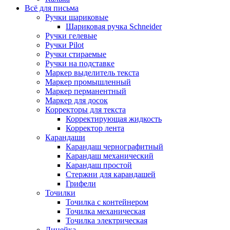
Всё для письма
Ручки шариковые
Шариковая ручка Schneider
Ручки гелевые
Ручки Pilot
Ручки стираемые
Ручки на подставке
Маркер выделитель текста
Маркер промышленный
Маркер перманентный
Маркер для досок
Корректоры для текста
Корректирующая жидкость
Корректор лента
Карандаши
Карандаш чернографитный
Карандаш механический
Карандаш простой
Стержни для карандашей
Грифели
Точилки
Точилка с контейнером
Точилка механическая
Точилка электрическая
Линейка