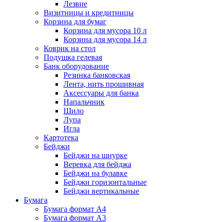
Лезвие
Визитницы и кредитницы
Корзина для бумаг
Корзина для мусора 10 л
Корзина для мусора 14 л
Коврик на стол
Подушка гелевая
Банк оборудование
Резинка банковская
Лента, нить прошивная
Аксессуары для банка
Напальчник
Шило
Лупа
Игла
Картотека
Бейджи
Бейджи на шнурке
Веревка для бейджа
Бейджи на булавке
Бейджи горизонтальные
Бейджи вертикальные
Бумага
Бумага формат А4
Бумага формат А3